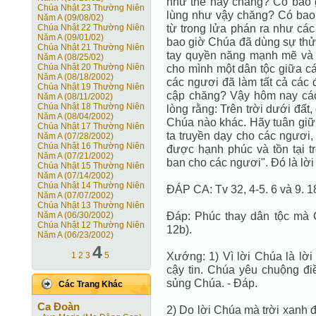
như thế này chăng? Có bao g
Chúa Nhật 23 Thường Niên
lùng như vậy chăng? Có bao 
Năm A (09/08/02)
từ trong lửa phán ra như c
Chúa Nhật 22 Thường Niên
Năm A (09/01/02)
bao giờ Chúa đã dùng sự thử t
Chúa Nhật 21 Thường Niên
tay quyền năng mạnh mẽ và n
Năm A (08/25/02)
Chúa Nhật 20 Thường Niên
cho mình một dân tộc giữa c
Năm A (08/18/2002)
các ngươi đã làm tất cả các 
Chúa Nhật 19 Thường Niên
cập chăng? Vậy hôm nay các
Năm A (08/11/2002)
Chúa Nhật 18 Thường Niên
lòng rằng: Trên trời dưới đấ
Năm A (08/04/2002)
Chúa nào khác. Hãy tuân giữ 
Chúa Nhật 17 Thường Niên
ta truyền dạy cho các ngươi
Năm A (07/28/2002)
Chúa Nhật 16 Thường Niên
được hạnh phúc và tồn tại 
Năm A (07/21/2002)
ban cho các ngươi". Đó là lờ
Chúa Nhật 15 Thường Niên
Năm A (07/14/2002)
Chúa Nhật 14 Thường Niên
ĐÁP CA: Tv 32, 4-5. 6 và 9. 1
Năm A (07/07/2002)
Chúa Nhật 13 Thường Niên
Đáp: Phúc thay dân tộc mà 
Năm A (06/30/2002)
Chúa Nhật 12 Thường Niên
12b).
Năm A (06/23/2002)
4
Xướng: 1) Vì lời Chúa là lời
1
2
3
5
cậy tin. Chúa yêu chuộng đi
sủng Chúa. - Đáp.
Các Trang Khác
Ca Ðoàn
2) Do lời Chúa mà trời xanh 