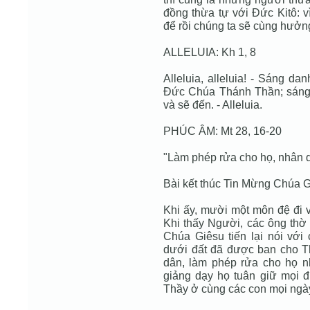
đồng thừa tự với Đức Kitô: v
để rồi chúng ta sẽ cùng hưởn
ALLELUIA: Kh 1, 8
Alleluia, alleluia! - Sáng 
Đức Chúa Thánh Thần; sáng
và sẽ đến. - Alleluia.
PHÚC ÂM: Mt 28, 16-20
"Làm phép rửa cho họ, nhân 
Bài kết thúc Tin Mừng Chúa G
Khi ấy, mười một môn đệ đi v
Khi thấy Người, các ông thờ 
Chúa Giêsu tiến lại nói với 
dưới đất đã được ban cho T
dân, làm phép rửa cho họ 
giảng dạy họ tuân giữ mọi đ
Thầy ở cùng các con mọi ngày 