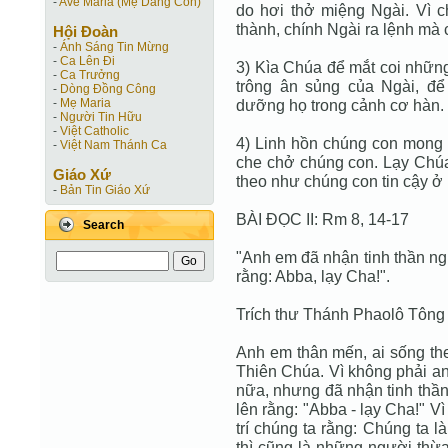
-
Ave Maria (Mẹ Dâng Con)
do hơi thở miệng Ngài. Vì 
thành, chính Ngài ra lệnh mà 
Hội Ðoàn
-
Ánh Sáng Tin Mừng
-
Ca Lên Đi
3) Kìa Chúa để mắt coi những
-
Ca Trưởng
trông ân sủng của Ngài, để
-
Dòng Đồng Công
-
Mẹ Maria
dưỡng họ trong cảnh cơ hàn. 
-
Người Tin Hữu
-
Việt Catholic
4) Linh hồn chúng con mong 
-
Việt Nam Thánh Ca
che chở chúng con. Lạy Chúa,
Giáo Xứ
theo như chúng con tin cậy ở 
-
Bản Tin Giáo Xứ
BÀI ĐỌC II: Rm 8, 14-17
Search
"Anh em đã nhận tinh thần nghĩ
rằng: Abba, lạy Cha!".
Trích thư Thánh Phaolô Tông
Anh em thân mến, ai sống the
Thiên Chúa. Vì không phải an
nữa, nhưng đã nhận tinh thần 
lên rằng: "Abba - lạy Cha!" 
trí chúng ta rằng: Chúng ta l
thì cũng là những người thừa