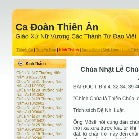
Ca Ðoàn Thiên Ân
Giáo Xứ Nữ Vương Các Thánh Tử Ðạo Việt
Thánh Ca
|
Truyện Ðạo
|
Kinh Thánh
|
Sách Kinh
|
Sinh Hoạt
|
Lịch Trìn
Kinh Thánh
Chúa Nhật Lễ Chú
Chúa Nhật 7 Thường Niên
Năm B (02/23/03)
Chúa Nhật 31 Thường Niên
Năm A (11/03/02)
BÀI ĐỌC I: Đnl 4, 32-34. 39-4
Chúa Nhật 28 Thường Niên
Năm A (10/13/02)
"Chính Chúa là Thiên Chúa, 
Chúa Nhật 29 Thường Niên
Năm A (10/20/02)
Chúa Nhật 27 Thường Niên
Trích sách Đệ Nhị Luật.
Năm A (10/06/02)
Chúa Nhật 24 Thường Niên
Năm A (09/15/02)
Ông Môsê nói cùng dân chún
Chúa Nhật 25 Thường Niên
thời xa xưa trước kia, từ kh
Năm A (09/22/02)
đất, từ chân trời này đến chân
Chúa Nhật 26 Thường Niên
Năm A (09/29/02)