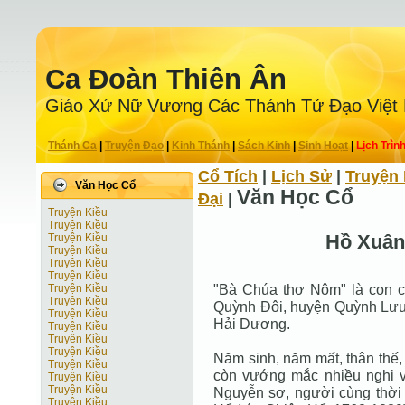
Ca Ðoàn Thiên Ân
Giáo Xứ Nữ Vương Các Thánh Tử Ðạo Việt
Thánh Ca
|
Truyện Ðạo
|
Kinh Thánh
|
Sách Kinh
|
Sinh Hoạt
|
Lịch Trìn
Cổ Tích
|
Lịch Sử
|
Truyện 
Văn Học Cổ
Văn Học Cổ
Ðại
|
Truyện Kiều
Truyện Kiều
Hồ Xuâ
Truyện Kiều
Truyện Kiều
Truyện Kiều
Truyện Kiều
"Bà Chúa thơ Nôm" là con c
Truyện Kiều
Truyện Kiều
Quỳnh Đôi, huyện Quỳnh Lưu,
Truyện Kiều
Hải Dương.
Truyện Kiều
Truyện Kiều
Truyện Kiều
Năm sinh, năm mất, thân thế,
Truyện Kiều
còn vướng mắc nhiều nghi vấ
Truyện Kiều
Truyện Kiều
Nguyễn sơ, người cùng thời
Truyện Kiều