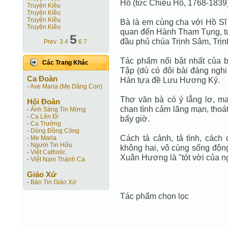
Hổ (tức Chiêu Hổ, 1768-1839)
Truyện Kiều
Truyện Kiều
Truyện Kiều
Bà là em cùng cha với Hồ Sĩ
Truyện Kiều
quan đến Hành Tham Tụng, t
5
đầu phủ chúa Trịnh Sâm, Trịnh
Prev
3
4
6
7
Tác phẩm nổi bật nhất của 
Các Trang Khác
Tập (dù có đôi bài đáng nghi
Ca Ðoàn
Hán tựa đề Lưu Hương Ký.
-
Ave Maria (Mẹ Dâng Con)
Thơ văn bà có ý lẳng lơ, ma
Hội Ðoàn
chan tình cảm lãng mạn, thoát
-
Ánh Sáng Tin Mừng
-
Ca Lên Đi
bấy giờ.
-
Ca Trưởng
-
Dòng Đồng Công
Cách tả cảnh, tả tình, cách
-
Mẹ Maria
-
Người Tin Hữu
không hai, vô cùng sống độn
-
Việt Catholic
Xuân Hương là "tót vời của n
-
Việt Nam Thánh Ca
Giáo Xứ
-
Bản Tin Giáo Xứ
Tác phẩm chọn lọc