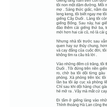
Giếng làng nằm trên con đườ
tôi non một dặm đường. Mỗi n
mợ . Sáng thức giấc, nằm day
leng keng, tôi biết ngay mẹ tô
giếng Cây Duối . Làng tôi cò
giếng Bổng. Sau này, hai gi
đào thêm cái giếng thứ ba, t
mới hơn hai cái cũ, nó là cái 
Nhưng nhà tôi trước sau vẫn
quen hay sự thủy chung, hơn
và cay đắng của cuộc đời, tô
không tìm ra câu trả lời .
Vào những đêm có trăng, tôi 
Duối . Tôi đứng trên nền giếng
ro, chờ ba tôi dội từng gàu
phòng. Xà phòng trên tóc tôi
lần ba tôi áp cục xà phòng lên
Chỉ sau khi dội hàng chục gà
hé mở ra . Vậy mà mắt cứ cay 
Ði tắm ở giếng làng vào nhữn
Thỉnh thoảng Hà Lan cũng the