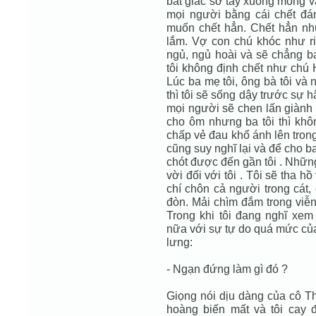
bất giác sờ tay xuống mông v
mọi người bằng cái chết đá
muốn chết hẳn. Chết hẳn nh
lắm. Vợ con chú khóc như ri
ngủ, ngủ hoài và sẽ chẳng ba
tôi không định chết như chú 
Lúc ba mẹ tôi, ông bà tôi và
thì tôi sẽ sống dậy trước sự 
mọi người sẽ chen lấn giành g
cho ôm nhưng ba tôi thì không
chấp vẻ đau khổ ánh lên trong
cũng suy nghĩ lại và để cho b
chót được đến gần tôi . Nhữn
vời đối với tôi . Tôi sẽ tha h
chí chôn cả người trong cát,
đòn. Mải chìm đắm trong viễn
Trong khi tôi đang nghĩ xem
nữa với sự tự do quá mức của
lưng:
- Ngạn đứng làm gì đó ?
Giọng nói dịu dàng của cô Th
hoàng biến mất và tôi cay 