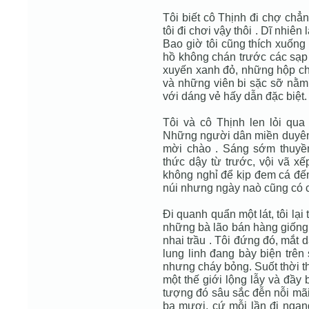
Tôi biết cô Thịnh đi chợ chẳ
tôi đi chơi vậy thôi . Dĩ nhiên 
Bao giờ tôi cũng thích xuống
hồ không chán trước các sạ
xuyến xanh đỏ, những hộp chì
và những viên bi sặc sỡ nằm
với dáng vẻ hấy dẫn đặc biệt.
Tôi và cô Thịnh len lỏi qua
Những người dân miền duyên 
mời chào . Sáng sớm thuyề
thức dậy từ trước, vội vã xế
không nghỉ để kịp đem cá đến
núi nhưng ngày naò cũng có c
Ði quanh quẩn một lát, tôi lạ
những bà lão bán hàng giống
nhai trầu . Tôi đứng đó, mắt
lung linh đang bày biện trên
nhưng cháy bỏng. Suốt thời th
một thế giới lộng lẫy và đầy 
tượng đó sâu sắc đễn nỗi mãi 
ba mươi, cứ mỗi lần đi ngang