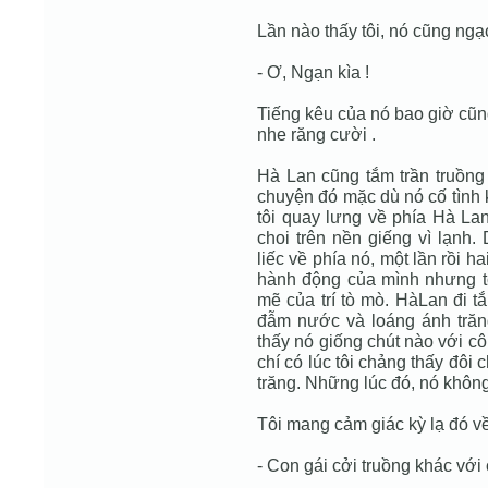
Lần nào thấy tôi, nó cũng ngạ
- Ơ, Ngạn kìa !
Tiếng kêu của nó bao giờ cũn
nhe răng cười .
Hà Lan cũng tắm trần truồng 
chuyện đó mặc dù nó cố tình k
tôi quay lưng về phía Hà Lan
choi trên nền giếng vì lạnh.
liếc về phía nó, một lần rồi h
hành động của mình nhưng t
mẽ của trí tò mò. HàLan đi 
đẫm nước và loáng ánh trăn
thấy nó giống chút nào với c
chí có lúc tôi chảng thấy đô
trăng. Những lúc đó, nó khôn
Tôi mang cảm giác kỳ lạ đó về 
- Con gái cởi truồng khác với