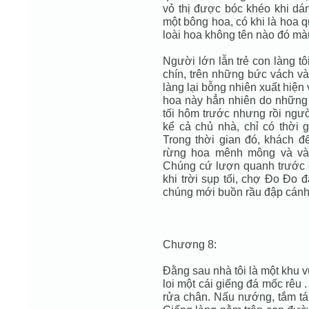
vỏ thị được bóc khéo khi dán
một bông hoa, có khi là hoa qu
loài hoa không tên nào đó mà
Người lớn lẫn trẻ con làng tô
chín, trên những bức vách v
làng lại bỗng nhiên xuất hiệ
hoa này hẳn nhiên do những 
tối hôm trước nhưng rồi ngườ
kể cả chủ nhà, chỉ có thời 
Trong thời gian đó, khách đ
rừng hoa mênh mông và vàn
Chúng cứ lượn quanh trước c
khi trời sụp tối, chợ Ðo Ðo 
chúng mới buồn rầu đập cánh 
Chương 8:
Ðằng sau nhà tôi là một khu v
loi một cái giếng đá mốc rêu 
rửa chân. Nấu nướng, tắm táp