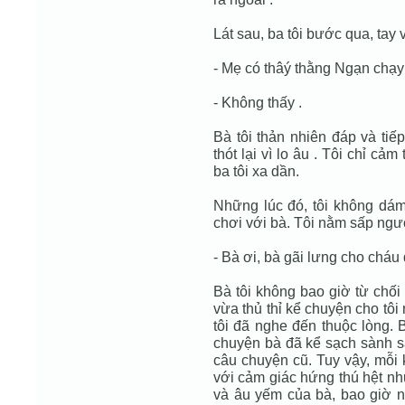
Lát sau, ba tôi bước qua, tay 
- Mẹ có thâý thằng Ngạn chạ
- Không thấy .
Bà tôi thản nhiên đáp và tiếp
thót lại vì lo âu . Tôi chỉ c
ba tôi xa dần.
Những lúc đó, tôi không dám
chơi với bà. Tôi nằm sấp ngườ
- Bà ơi, bà gãi lưng cho cháu đ
Bà tôi không bao giờ từ chối 
vừa thủ thỉ kể chuyện cho tô
tôi đã nghe đến thuộc lòng.
chuyện bà đã kể sạch sành sa
câu chuyện cũ. Tuy vậy, mỗi 
với cảm giác hứng thú hệt như
và âu yếm của bà, bao giờ nó