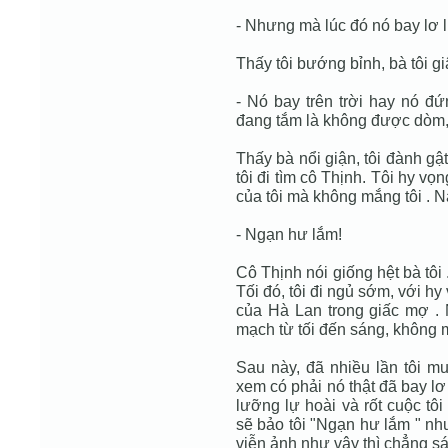
- Nhưng mà lúc đó nó bay lơ l
Thấy tôi bướng bỉnh, bà tôi gi
- Nó bay trên trời hay nó đứ
đang tắm là không được dòm,
Thấy bà nổi giận, tôi đành gậ
tôi đi tìm cô Thịnh. Tôi hy vọ
của tôi mà không mắng tôi . N
- Ngạn hư lắm!
Cô Thịnh nói giống hệt bà tôi 
Tối đó, tôi đi ngủ sớm, với hy
của Hà Lan trong giấc mợ . 
mạch từ tối đến sáng, không 
Sau này, đã nhiều lần tôi m
xem có phải nó thật đã bay l
lưỡng lự hoài và rốt cuộc tô
sẽ bảo tôi "Ngạn hư lắm " nh
viễn ảnh như vậy thì chẳng sá