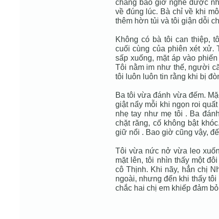
chẳng bao giờ nghe được nhữn
về đúng lúc. Bà chỉ về khi mô
thêm hờn tủi và tôi giận dỗi 
Không có bà tôi can thiệp, t
cuối cùng của phiên xét xử. 
sấp xuống, mặt áp vào phiến
Tôi nằm im như thế, người c
tôi luôn luôn tin rằng khi bị đ
Ba tôi vừa đánh vừa đếm. Mặc 
giật nẩy mỗi khi ngọn roi qu
nhẹ tay như mẹ tôi . Ba đánh
chặt răng, cố không bật khóc
giữ nổi . Bao giờ cũng vậy, đến
Tôi vừa nức nở vừa leo xuốn
mặt lên, tôi nhìn thấy một đô
cô Thịnh. Khi nãy, hẳn chị 
ngoài, nhưng đến khi thấy tôi
chắc hai chị em khiếp đảm bỏ