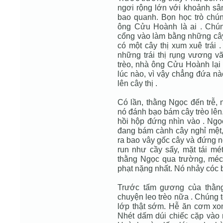
ngơi rộng lớn với khoảnh sân
bao quanh. Bọn học trò chún
ông Cửu Hoành là ai . Chúng
cổng vào làm bằng những câ
có một cây thị xum xuê trái 
những trái thị rụng vương vã
trèo, nhà ông Cửu Hoành lại 
lúc nào, vì vậy chẳng đứa nà
lên cây thị .
Có lần, thằng Ngọc đến trễ, n
nó đánh bạo bám cây trèo lên.
hồi hộp đứng nhìn vào . Ngọc
đang bám cành cây nghỉ mệt,
ra bao vây gốc cây và đứng n
run như cầy sấy, mặt tái mé
thằng Ngọc qua trường, méc 
phạt nặng nhất. Nó nhảy cóc b
Trước tấm gương của thằn
chuyện leo trèo nữa . Chúng tô
lớp thật sớm. Hễ ăn cơm xong
Nhét dấm dúi chiếc cặp vào