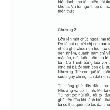
biệt dành cho tôi khiến trái t
khó tả. Và tôi ngủ thiếp đi l
thổn thức.
Chương 2:
Lớn lên một chút, ngoài mẹ tôi
Ðó là hai người chị con bác t
nhiều ghẻ chốc nên lúc nào c
đen nhẻm, quanh năm chỉ vậ
mặc áo, mũi luôn luôn thò lò
tôi . Cô Thịnh bằng tuổi với
lòng thì bà tôi sinh con gái 
Nhường. Trẻ con quê tôi khôn
suốt ngày chỉ nghịch đất nên
Tôi cũng ghẻ đầy đầu nhưn
Nhường và cô Thịnh. Mẹ tôi c
Tứ hớt tóc húi đầu tôi tới t
ghẻ trên đầu khi lành biến th
tôi có thói quen để tóc dài phủ