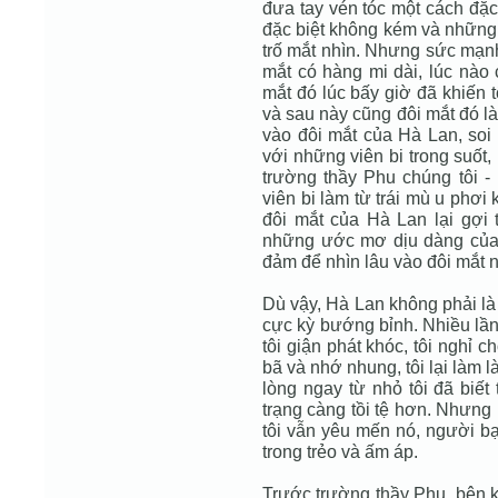
đưa tay vén tóc một cách đặc 
đặc biệt không kém và những 
trố mắt nhìn. Nhưng sức mạn
mắt có hàng mi dài, lúc nào
mắt đó lúc bấy giờ đã khiến 
và sau này cũng đôi mắt đó là
vào đôi mắt của Hà Lan, soi
với những viên bi trong suốt, 
trường thầy Phu chúng tôi -
viên bi làm từ trái mù u phơi
đôi mắt của Hà Lan lại gợi 
những ước mơ dịu dàng của t
đảm để nhìn lâu vào đôi mắt 
Dù vậy, Hà Lan không phải là 
cực kỳ bướng bỉnh. Nhiều lần
tôi giận phát khóc, tôi nghỉ 
bã và nhớ nhung, tôi lại làm l
lòng ngay từ nhỏ tôi đã biết 
trạng càng tồi tệ hơn. Nhưng 
tôi vẫn yêu mến nó, người bạ
trong trẻo và ấm áp.
Trước trường thầy Phu, bên 