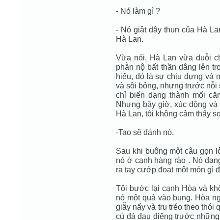
- Nó làm gì ?
- Nó giật dây thun của Hà Lan
Hà Lan.
Vừa nói, Hà Lan vừa duỗi c
phẫn nộ bất thần dâng lên tr
hiểu, đó là sự chịu đựng và n
và sôi bỏng, nhưng trước nỗi 
chỉ biến dạng thành mối căm
Nhưng bây giờ, xúc động và 
Hà Lan, tôi không cảm thấy sợ
-Tao sẽ đánh nó.
Sau khi buông một câu gọn lỏn
nó ở cạnh hàng rào . Nó đang
ra tay cướp đoạt một món gì đ
Tôi bước lại cạnh Hòa và khô
nó một quả vào bụng. Hòa ngã
giẫy nẩy và tru tréo theo thói
cú đá đau điếng trước những