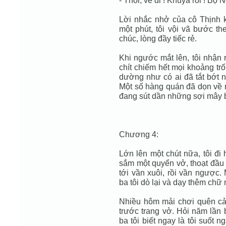
- Thôi, về đi ! Khuya rồi ! Bộ
Lời nhắc nhở của cô Thịnh kh
một phút, tôi vội vã bước t
chúc, lòng đầy tiếc rẻ.
Khi ngước mắt lên, tôi nhận 
chít chiếm hết mọi khoảng trố
dường như có ai đã tắt bớt n
Một số hàng quán đã dọn về n
đang sút dần những sợi mây 
Chương 4:
Lớn lên một chút nữa, tôi đi 
sắm một quyển vở, thoạt đầu 
tới vần xuôi, rồi vần ngược.
ba tôi dò lại và dạy thêm chữ 
Nhiều hôm mải chơi quên cả h
trước trang vở. Hỏi năm lần 
ba tôi biết ngay là tôi suốt 