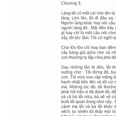
Chương 3:
Làng tôi có một cái chợ tên l
làng. Lớn lên, tôi đi đâu xa
Người làng khác hay nói câu
người làng tôi . Mãi đến bây 
gì hay chỉ là một câu nói ch
vậy, tôi tức lắm. Tôi cứ nghĩ 
Chợ Ðo Ðo chỉ họp ban đêm. 
cây bàng già giữa chợ và nhừ
con thường tụ tập chia phe đ
Sau những lần bị đòn, tôi 
xuống chợ . Tôi đứng đó, bu
con. Tôi vừa xoa cặp mông bỏ
hạnh nhất trên đời và tôi cứ
má. Những lúc đó, tôi thường
phải hối hận vì đã đánh tôi, đ
và cả bà tôi nữa, bà sẽ vô cù
buổi tối quan trọng như vậy 
cảnh mẹ tôi và bà tôi khóc t
xếch, tự nhiên tôi thấy mủi 