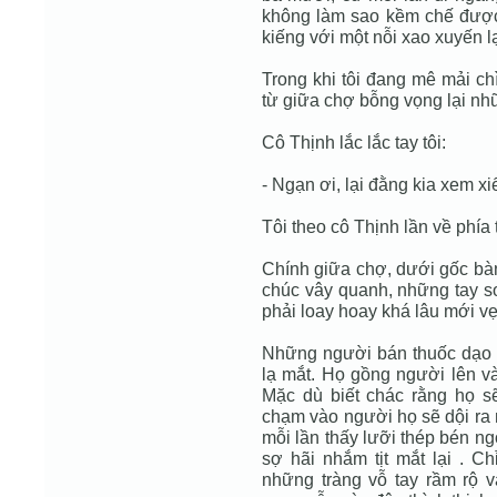
không làm sao kềm chế được 
kiếng với một nỗi xao xuyến l
Trong khi tôi đang mê mải ch
từ giữa chợ bỗng vọng lại nh
Cô Thịnh lắc lắc tay tôi:
- Ngạn ơi, lại đằng kia xem xiế
Tôi theo cô Thịnh lần về phía 
Chính giữa chợ, dưới gốc bàn
chúc vây quanh, những tay sơ
phải loay hoay khá lâu mới vẹ
Những người bán thuốc dạo cở
lạ mắt. Họ gồng người lên v
Mặc dù biết chác rằng họ s
chạm vào người họ sẽ dội ra
mỗi lần thấy lưỡi thép bén ng
sợ hãi nhắm tịt mắt lại . C
những tràng vỗ tay rầm rộ v