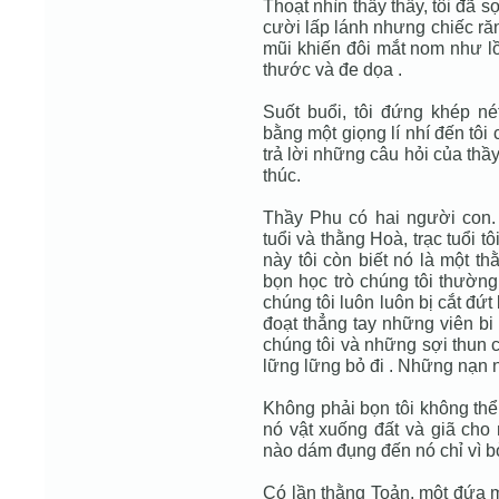
Thoạt nhìn thấy thầy, tôi đã s
cười lấp lánh nhưng chiếc răn
mũi khiến đôi mắt nom như lồ
thước và đe dọa .
Suốt buổi, tôi đứng khép n
bằng một giọng lí nhí đến tôi 
trả lời những câu hỏi của thầ
thúc.
Thầy Phu có hai người con
tuổi và thằng Hoà, trạc tuổi t
này tôi còn biết nó là một t
bọn học trò chúng tôi thường
chúng tôi luôn luôn bị cắt đứ
đoạt thẳng tay những viên b
chúng tôi và những sợi thun c
lững lững bỏ đi . Những nạn n
Không phải bọn tôi không thể
nó vật xuống đất và giã cho
nào dám đụng đến nó chỉ vì bở
Có lần thằng Toản, một đứa m