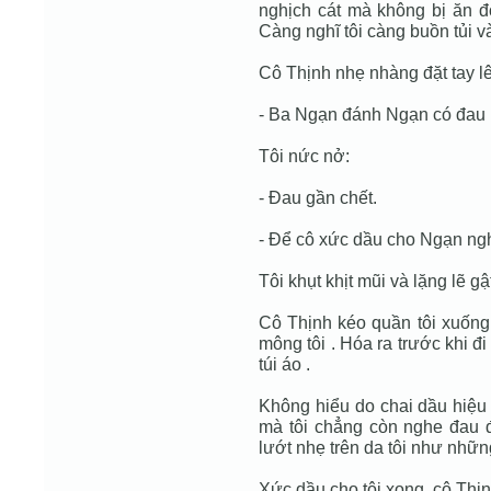
nghịch cát mà không bị ăn đò
Càng nghĩ tôi càng buồn tủi v
Cô Thịnh nhẹ nhàng đặt tay lên
- Ba Ngạn đánh Ngạn có đau
Tôi nức nở:
- Ðau gần chết.
- Ðể cô xức dầu cho Ngạn ng
Tôi khụt khịt mũi và lặng lẽ gậ
Cô Thịnh kéo quần tôi xuống 
mông tôi . Hóa ra trước khi đi
túi áo .
Không hiểu do chai dầu hiệu
mà tôi chẳng còn nghe đau 
lướt nhẹ trên da tôi như nhữ
Xức dầu cho tôi xong, cô Thịn