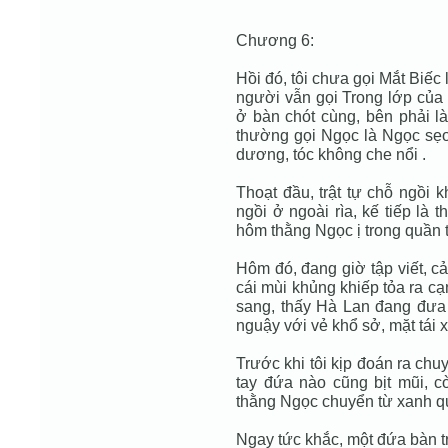
Chương 6:
Hồi đó, tôi chưa gọi Mắt Biếc 
người vẫn gọi Trong lớp của 
ở bàn chót cùng, bên phải là
thường gọi Ngọc là Ngọc sẹo,
dương, tóc không che nổi .
Thoạt đầu, trật tự chỗ ngồi 
ngồi ở ngoài rìa, kế tiếp là
hôm thằng Ngọc ị trong quần t
Hôm đó, đang giờ tập viết, c
cái mùi khủng khiếp tỏa ra cạn
sang, thấy Hà Lan đang đưa 
nguậy với vẻ khổ sở, mặt tái x
Trước khi tôi kịp đoán ra chuy
tay đứa nào cũng bịt mũi, cò
thằng Ngọc chuyển từ xanh q
Ngay tức khắc, một đứa bàn t