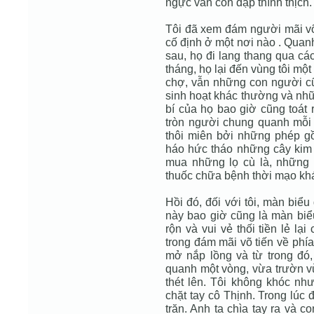
ngực vẫn còn đập thình thịch.
Tôi đã xem đám người mãi võ
cố định ở một nơi nào . Qua
sau, họ đi lang thang qua cá
tháng, họ lại đến vùng tôi mộ
chợ, vẫn những con người cũ
sinh hoạt khác thường và nh
bí của họ bao giờ cũng toát
tròn người chung quanh mỗi 
thôi miên bởi những phép gồ
háo hức tháo những cây kim 
mua những lọ cù là, những 
thuốc chữa bệnh thời mạo kh
Hồi đó, đối với tôi, màn biể
này bao giờ cũng là màn biể
rộn và vui vẻ thối tiền lẻ l
trong đám mãi võ tiến về phía
mở nắp lồng và từ trong đó,
quanh một vòng, vừa trườn vừ
thét lên. Tôi không khóc nh
chặt tay cô Thịnh. Trong lúc
trăn. Anh ta chìa tay ra và co