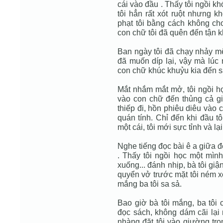
cái vào đầu . Thấy tôi ngồi k
tôi hẳn rất xót ruột nhưng k
phạt tôi bằng cách không cho 
con chữ tôi đã quên đến tận k
Ban ngày tôi đã chạy nhảy mệ
đã muốn díp lại, vậy mà lúc 
con chữ khúc khuỷu kia đến s
Mắt nhắm mắt mở, tôi ngồi họ
vào con chữ đến thủng cả giấ
thiếp đi, hồn phiêu diêu vào
quán tính. Chỉ đến khi đầu t
một cái, tôi mới sực tỉnh và lại
Nghe tiếng đọc bài ê a giữa đ
. Thấy tôi ngồi học một mìn
xuống... đánh nhịp, bà tôi giậ
quyển vở trước mặt tôi ném x
mắng ba tôi sa sả.
Bao giờ bà tôi mắng, ba tôi 
đọc sách, không dám cãi lại 
nhàng đặt tôi vào giường tro