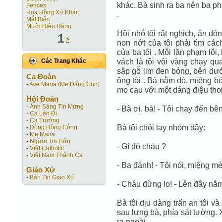
khác. Bà sinh ra ba nên ba ph
Fences
Hoa Hồng Xứ Khác
.
Mắt Biếc
Mười Điều Răng
Hồi nhỏ tôi rất nghịch, ăn đ
1
2
non nớt của tôi phải tìm các
của ba tôi . Mỗi lần phạm lỗi,
vách là tôi vội vàng chạy qu
Các Trang Khác
sập gỗ lim đen bóng, bên dư
Ca Ðoàn
ông tôi . Bà nằm đó, miệng b
-
Ave Maria (Mẹ Dâng Con)
mo cau với một dáng điệu tho
Hội Ðoàn
-
Ánh Sáng Tin Mừng
- Bà ơi, bà! - Tôi chạy đến bê
-
Ca Lên Đi
-
Ca Trưởng
Bà tôi chỏi tay nhỏm dậy:
-
Dòng Đồng Công
-
Mẹ Maria
-
Người Tin Hữu
- Gì đó cháu ?
-
Việt Catholic
-
Việt Nam Thánh Ca
- Ba đánh! - Tôi nói, miệng m
Giáo Xứ
-
Bản Tin Giáo Xứ
- Cháu đừng lo! - Lên đây nằm
Bà tôi dịu dàng trấn an tôi và
sau lưng bà, phía sát tường. 
ra ngoài .