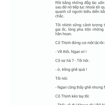
Rồi bằng những độg tác uốn 
sau đó nó tiếp tục nhoài tới 
quanh cổ người biểu diễn 
chắc.
Tôi nhình sững cảnh tượng tr
gai ốc, lòng pha trộn những
hân hoan.
Cô Thịnh đứng coi một lát rồi 
- Về thôi, Ngạn ơi !
Cô sợ hả ? - Tôi hỏi .
- ừ, trông ghê quá !
Tôi nói:
- Ngạn cũng thấy ghê nhưng 
Cô Thịnh kéo tay tôi: