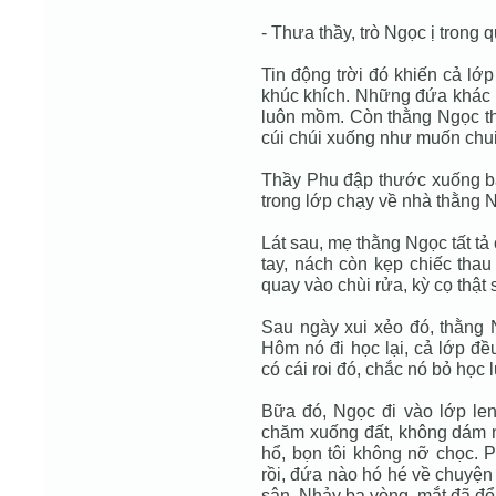
- Thưa thầy, trò Ngọc ị trong q
Tin động trời đó khiến cả lớ
khúc khích. Những đứa khác
luôn mồm. Còn thằng Ngọc thì
cúi chúi xuống như muốn chui
Thầy Phu đập thước xuống bàn
trong lớp chạy về nhà thằng 
Lát sau, mẹ thằng Ngọc tất tả
tay, nách còn kẹp chiếc thau
quay vào chùi rửa, kỳ cọ thật 
Sau ngày xui xẻo đó, thằng N
Hôm nó đi học lại, cả lớp đề
có cái roi đó, chắc nó bỏ học 
Bữa đó, Ngọc đi vào lớp le
chăm xuống đất, không dám n
hổ, bọn tôi không nỡ chọc. P
rồi, đứa nào hó hé về chuyện
sân. Nhảy ba vòng, mắt đã đổ