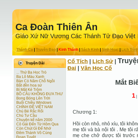
Ca Ðoàn Thiên Ân
Giáo Xứ Nữ Vương Các Thánh Tử Ðạo Việt
Thánh Ca
|
Truyện Ðạo
|
Kinh Thánh
|
Sách Kinh
|
Sinh Hoạt
|
Lịch Trìn
Truyệ
Cổ Tích
|
Lịch Sử
|
Truyện Dài
Ðại
|
Văn Học Cổ
... Thứ Ba Học Trò
Ba Lô Màu Xanh
Mắt Bi
Bàn Có Năm Chỗ Ngồi
Bắt đền hoa sứ
Bí Mật Kẻ Trộm
BỒ CÂU KHÔNG ĐƯA THƯ
1
|
Bong Bóng Lên Trời
Buổi Chiều Windows
CHÍNH ĐỀ VIỆT NAM
Chú Bé Rắc Rối
Chương 1:
Chú Tư Cầu
Chuyện kể năm 2000
Hồi còn nhỏ, nhỏ xíu, tôi không
Cô Gái Ðến Từ Hôm Qua
Còn Chút Gì Ðể Nhớ
mẹ tôi và bà nội tôi . Mẹ tôi 
Đêm Thánh Vô Cùng
mẹ che chở được tôi trước nh
Ðoạn Tuyệt