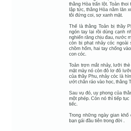
thằng Hòa trấn lột. Toản tho
lập tức, thằng Hòa nằm lăn x
tôi đứng coi, sợ xanh mặt.
Thế là thằng Toản bị thầy 
ngón tay lại rồi dùng cạnh 
nghiến răng chịu đau, nước m
còn bị phạt nhảy cóc ngoài
chồm hổm, hai tay chống và
con cóc.
Toản trợn mắt nhảy, lưỡi thè
mặt mày nó còn đỏ lơ đỏ lưỡn
của thầy Phu, nhảy cóc là hì
ướt chân ráo vào học, thằng T
Sau vụ đó, uy phong của thằn
một phép. Còn nó thì tiếp tục
tiếc.
Trong những ngày gian khổ đ
bạn gái đầu tiên trong đời .