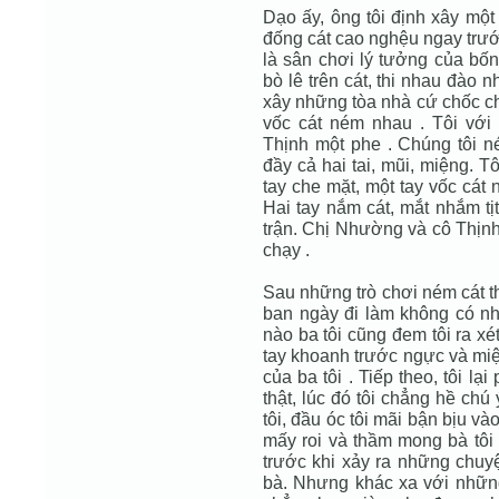
Dạo ấy, ông tôi định xây mộ
đống cát cao nghệu ngay trước
là sân chơi lý tưởng của bốn
bò lê trên cát, thi nhau đào
xây những tòa nhà cứ chốc chố
vốc cát ném nhau . Tôi với
Thịnh một phe . Chúng tôi n
đầy cả hai tai, mũi, miệng. 
tay che mặt, một tay vốc cát 
Hai tay nắm cát, mắt nhắm tịt
trận. Chị Nhường và cô Thịnh 
chạy .
Sau những trò chơi ném cát thú
ban ngày đi làm không có nhà
nào ba tôi cũng đem tôi ra xé
tay khoanh trước ngực và miện
của ba tôi . Tiếp theo, tôi lạ
thật, lúc đó tôi chẳng hề ch
tôi, đầu óc tôi mãi bận bịu và
mấy roi và thầm mong bà tôi 
trước khi xảy ra những chuy
bà. Nhưng khác xa với những