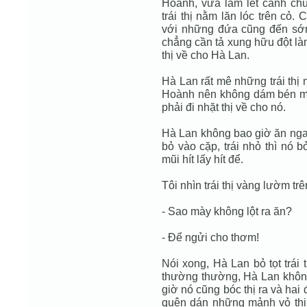
Hoành, vừa lấm lét canh ch
trái thị nằm lăn lóc trên cỏ.
với những đứa cũng đến sớm n
chẳng cần tả xung hữu đột làm
thị về cho Hà Lan.
Hà Lan rất mê những trái thị
Hoành nên không dám bén mả
phải đi nhặt thị về cho nó.
Hà Lan không bao giờ ăn ngay
bỏ vào cặp, trái nhỏ thì nó b
mũi hít lấy hít để.
Tôi nhìn trái thị vàng lườm tr
- Sao mày không lột ra ăn?
- Ðể ngửi cho thơm!
Nói xong, Hà Lan bỏ tọt trái 
thường thường, Hà Lan không
giờ nó cũng bóc thị ra và hai
quên dán những mảnh vỏ thị