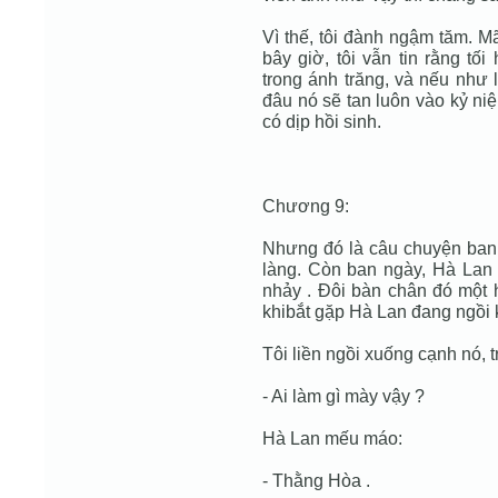
Vì thế, tôi đành ngậm tăm. M
bây giờ, tôi vẫn tin rằng tố
trong ánh trăng, và nếu như l
đâu nó sẽ tan luôn vào kỷ ni
có dịp hồi sinh.
Chương 9:
Nhưng đó là câu chuyện ban
làng. Còn ban ngày, Hà Lan v
nhảy . Ðôi bàn chân đó một 
khibắt gặp Hà Lan đang ngồi k
Tôi liền ngồi xuống cạnh nó, t
- Ai làm gì mày vậy ?
Hà Lan mếu máo:
- Thằng Hòa .