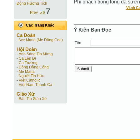
Phì phạch trong lòng đã sướ
Động Hương Tích
Vi.nh Ca
7
Prev
5
6
Các Trang Khác
Ý Kiến Bạn Ðọc
Ca Ðoàn
-
Ave Maria (Mẹ Dâng Con)
Tên
Hội Ðoàn
-
Ánh Sáng Tin Mừng
-
Ca Lên Đi
-
Ca Trưởng
-
Dòng Đồng Công
-
Mẹ Maria
-
Người Tin Hữu
-
Việt Catholic
-
Việt Nam Thánh Ca
Giáo Xứ
-
Bản Tin Giáo Xứ