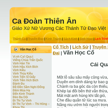
Ca Ðoàn Thiên Ân
Giáo Xứ Nữ Vương Các Thánh Tử Ðạo Việt
Thánh Ca
|
Truyện Ðạo
|
Kinh Thánh
|
Sách Kinh
|
Sinh Hoạt
|
Lịch Trìn
Cổ Tích
|
Lịch Sử
|
Truyện 
Văn Học Cổ
Văn Học Cổ
Ðại
|
Vi.nh Ca'i Qua.t
Viếng Chùa Trấn Quốc
Cái Qua
Vịnh Hàn Tín
Vịnh Hậu Xích Bích
Vịnh Kiều
Vịnh Thúy Kiều
Một lỗ sâu sâu mấy cũng vừa,
Vịnh Tiến Sĩ Giấy
Vịnh Tiền Xích Bích
Duyên em dính dáng tự bao g
Đánh Đu
Chành ra ba góc da còn thiếu
Đề Đền Sầm Nghi Đống
Đêm Mùa Hạ
Khép lại đôi bên thịt vẫn thừa,
Đến Kinh Thành
Mát mặt anh hùng khi tắt gió,
Đèo Ba Dội
Che đầu quân tử lúc sa mưa.
Đi Thi Tự Vịnh
Đi Thi Tự Vịnh -- Thi Hỏng --
Nâng niu ướm hỏi người tron
Khoa Thi