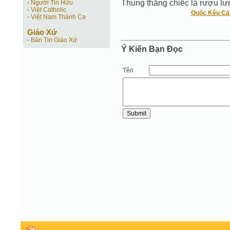
Thung thăng chiếc lá rượu lư
-
Người Tin Hữu
-
Việt Catholic
Quốc Kêu C
-
Việt Nam Thánh Ca
Giáo Xứ
-
Bản Tin Giáo Xứ
Ý Kiến Bạn Ðọc
Tên