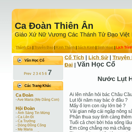
Ca Ðoàn Thiên Ân
Giáo Xứ Nữ Vương Các Thánh Tử Ðạo Việt
Thánh Ca
|
Truyện Ðạo
|
Kinh Thánh
|
Sách Kinh
|
Sinh Hoạt
|
Lịch Trìn
Cổ Tích
|
Lịch Sử
|
Truyện 
Văn Học Cổ
Văn Học Cổ
Ðại
|
7
Prev
2
3
4
5
6
Nước Lụt 
Các Trang Khác
Ai lên nhắn hỏi bác Châu Cầu
Ca Ðoàn
Lụt lội năm nay bác ở đâu ?
-
Ave Maria (Mẹ Dâng Con)
Mấy ổ lợn con rày lớn bé ?
Hội Ðoàn
Vài gian nếp cái ngập nông s
-
Ánh Sáng Tin Mừng
Phận thua suy tính càng thêm 
-
Ca Lên Đi
-
Ca Trưởng
Tuổi cả chơi bời hóa sống lâu
-
Dòng Đồng Công
Em cũng chẳng no mà chẳng 
-
Mẹ Maria