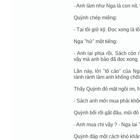
- Anh làm như Nga là con nít.
Quỳnh chép miệng:
- Tại tôi giữ kỹ. Đọc xong là tôi
Nga "hứ" một tiếng:
- Anh lại phịa rồi. Sách còn
vậy mà anh bảo đã đọc xong.
Lần này, lời "tố cáo" của 
rành rành làm anh không chối
Thấy Quỳnh đỏ mặt ngồi im, 
- Sách anh mới mua phải khô
Quỳnh bối rối gật đầu, mũi đỏ
- Anh mua chi vậy ? - Nga lại "
Quỳnh đáp một cách khó khăn