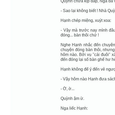
Quỳnh chưa kịp đáp, Nga đã 
- Sao lại không biết ! Nhà Qu
Hạnh chép miệng, xuýt xoa:
- Vậy mà trước nay mình đâu
đóng... bàn thôi chứ !
Nghe Hạnh nhắc đến chuyện 
chuyện đóng bàn thôi, nhưng 
hôm nào. Bởi vụ "cái đuôi" 
đến đóng lại số bàn ghế hư hỏ
Hạnh không để ý đến vẻ ngư
- Vậy hôm nào Hạnh đưa sác
- Ờ, ờ...
Quỳnh ậm ừ.
Nga liếc Hạnh: