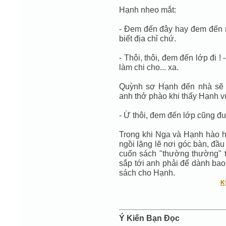
Hạnh nheo mắt:
- Đem đến đây hay đem đến 
biết địa chỉ chứ.
- Thôi, thôi, đem đến lớp đi 
làm chi cho... xa.
Quỳnh sợ Hạnh đến nhà sẽ p
anh thở phào khi thấy Hạnh vu
- Ừ thôi, đem đến lớp cũng đư
Trong khi Nga và Hạnh hào 
ngồi lặng lẽ nơi góc bàn, đầ
cuốn sách "thường thường" t
sắp tới anh phải để dành bao
sách cho Hạnh.
K
Ý Kiến Bạn Ðọc