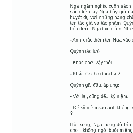
Nga ngắm nghía cuốn sách v
sách trên tay Nga bây giờ đã
huyết dụ với những hàng c
tên tác giả và tác phẩm, Qu
bên dưới. Nga thích lắm. Như
- Anh khắc thêm tên Nga vào 
Quỳnh tặc lưỡi:
- Khắc chơi vậy thôi.
- Khắc để chơi thôi hả ?
Quỳnh gãi đầu, ấp úng:
- Với lại, cũng để... kỷ niệm.
- Để kỷ niệm sao anh không k
?
Hỏi xong, Nga bỗng đỏ bừn
chơi, không ngờ buột miệng