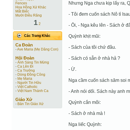
Nhưng Nga chưa kịp lấy ra, 
Fences
Hoa Hồng Xứ Khác
Mắt Biếc
- Tôi đem cuốn sách Nô tì Isa
Mười Điều Răng
1
2
- Ôi, - Nga kêu lên - Sách ở 
Quỳnh khịt mũi:
Các Trang Khác
Ca Ðoàn
- Sách của tôi chứ đâu.
-
Ave Maria (Mẹ Dâng Con)
Hội Ðoàn
- Sách có sẵn ở nhà hả ?
-
Ánh Sáng Tin Mừng
-
Ca Lên Đi
- Ừ.
-
Ca Trưởng
-
Dòng Đồng Công
-
Mẹ Maria
Nga cầm cuốn sách săm soi mộ
-
Người Tin Hữu
-
Việt Catholic
- Anh nói dối. Sách này anh 
-
Việt Nam Thánh Ca
Giáo Xứ
Quỳnh cắn môi:
-
Bản Tin Giáo Xứ
- Sách ở nhà mà !
Nga liếc Quỳnh: