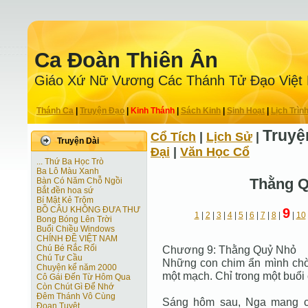
Ca Ðoàn Thiên Ân
Giáo Xứ Nữ Vương Các Thánh Tử Ðạo Việt
Thánh Ca
|
Truyện Ðạo
|
Kinh Thánh
|
Sách Kinh
|
Sinh Hoạt
|
Lịch Trìn
Truyệ
Cổ Tích
|
Lịch Sử
|
Truyện Dài
Ðại
|
Văn Học Cổ
... Thứ Ba Học Trò
Ba Lô Màu Xanh
Thằng 
Bàn Có Năm Chỗ Ngồi
Bắt đền hoa sứ
Bí Mật Kẻ Trộm
BỒ CÂU KHÔNG ĐƯA THƯ
9
1
|
2
|
3
|
4
|
5
|
6
|
7
|
8
|
|
10
Bong Bóng Lên Trời
Buổi Chiều Windows
CHÍNH ĐỀ VIỆT NAM
Chú Bé Rắc Rối
Chương 9: Thằng Quỷ Nhỏ
Chú Tư Cầu
Những con chim ẩn mình chờ
Chuyện kể năm 2000
một mạch. Chỉ trong một buổi
Cô Gái Ðến Từ Hôm Qua
Còn Chút Gì Ðể Nhớ
Đêm Thánh Vô Cùng
Sáng hôm sau, Nga mang cu
Ðoạn Tuyệt