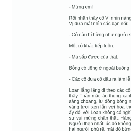
- Mừng em!
Rồi nhân thấy cô Vị nhìn nàng
Vị đưa mắt nhìn các bạn nói:
- Cô dâu hí hửng như người 
Một cô khác tiếp luôn:
- Mà sắp được của thật.
Bỗng có tiếng ở ngoài buồng 
- Các cô đưa cô dâu ra làm lễ 
Loan lẳng lặng đi theo các c
thấy Thân mặc áo thụng xan
sáng choang, lư đồng bóng n
vàng tươi xen lẫn với hoa t
ấy đối với Loan không có nghĩa
sự vui mừng chân thật. Hàn
Người thẹn nhất lúc đó không
hai người phù rể, mặt đỏ bừn