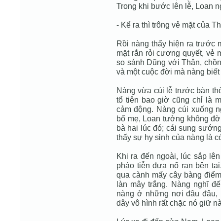
Trong khi bước lên lễ, Loan n
- Kể ra thì trông vẻ mặt của 
Rồi nàng thấy hiện ra trước 
mặt rắn rỏi cương quyết, vẻ 
so sánh Dũng với Thân, chồn
và một cuộc đời mà nàng biết
Nàng vừa cúi lễ trước bàn th
tổ tiên bao giờ cũng chỉ là 
cảm động. Nàng cúi xuống n
bố mẹ, Loan tưởng không đờ
bà hai lúc đó; cái sung sướn
thấy sự hy sinh của nàng là có
Khi ra đến ngoài, lúc sắp lên
pháo tiễn đưa nổ ran bên tai
qua cành mấy cây bàng điểm 
làn mây trắng. Nàng nghĩ đ
nàng ở những nơi đâu đâu, 
dây vô hình rất chặc nó giữ nà