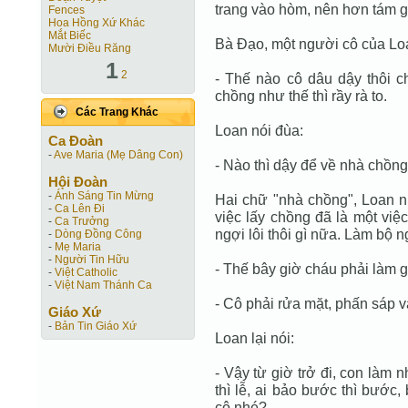
trang vào hòm, nên hơn tám g
Fences
Hoa Hồng Xứ Khác
Mắt Biếc
Bà Đạo, một người cô của Lo
Mười Điều Răng
1
2
- Thế nào cô dâu dậy thôi 
chồng như thế thì rầy rà to.
Các Trang Khác
Loan nói đùa:
Ca Ðoàn
-
Ave Maria (Mẹ Dâng Con)
- Nào thì dậy để về nhà chồng
Hội Ðoàn
-
Ánh Sáng Tin Mừng
Hai chữ "nhà chồng", Loan nh
-
Ca Lên Đi
việc lấy chồng đã là một việ
-
Ca Trưởng
ngợi lôi thôi gì nữa. Làm bộ 
-
Dòng Đồng Công
-
Mẹ Maria
-
Người Tin Hữu
- Thế bây giờ cháu phải làm g
-
Việt Catholic
-
Việt Nam Thánh Ca
- Cô phải rửa mặt, phấn sáp vào
Giáo Xứ
-
Bản Tin Giáo Xứ
Loan lại nói:
- Vậy từ giờ trở đi, con làm n
thì lễ, ai bảo bước thì bước,
cô nhé?