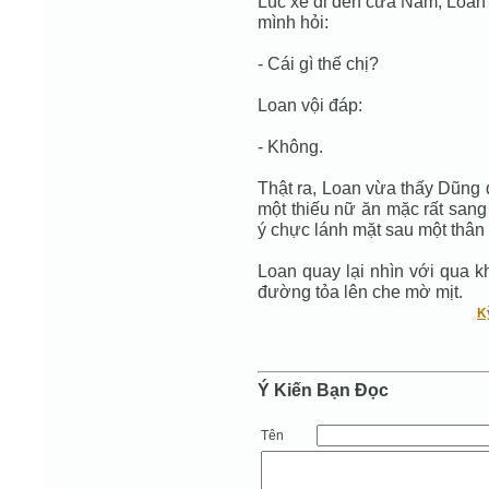
Lúc xe đi đến cửa Nam, Loan 
mình hỏi:
- Cái gì thế chị?
Loan vội đáp:
- Không.
Thật ra, Loan vừa thấy Dũng 
một thiếu nữ ăn mặc rất sang
ý chực lánh mặt sau một thân 
Loan quay lại nhìn với qua k
đường tỏa lên che mờ mịt.
K
Ý Kiến Bạn Ðọc
Tên