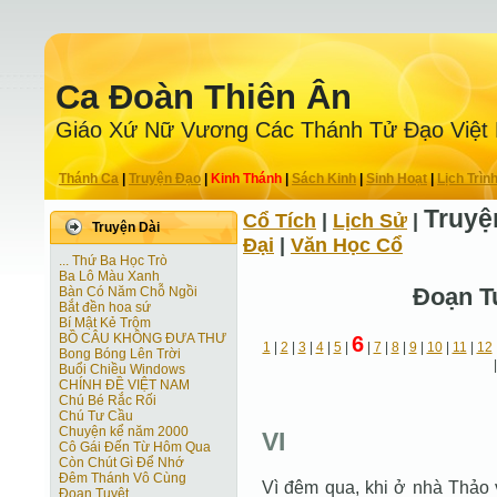
Ca Ðoàn Thiên Ân
Giáo Xứ Nữ Vương Các Thánh Tử Ðạo Việt
Thánh Ca
|
Truyện Ðạo
|
Kinh Thánh
|
Sách Kinh
|
Sinh Hoạt
|
Lịch Trìn
Truyệ
Cổ Tích
|
Lịch Sử
|
Truyện Dài
Ðại
|
Văn Học Cổ
... Thứ Ba Học Trò
Ba Lô Màu Xanh
Ðoạn T
Bàn Có Năm Chỗ Ngồi
Bắt đền hoa sứ
Bí Mật Kẻ Trộm
BỒ CÂU KHÔNG ĐƯA THƯ
6
1
|
2
|
3
|
4
|
5
|
|
7
|
8
|
9
|
10
|
11
|
12
Bong Bóng Lên Trời
Buổi Chiều Windows
CHÍNH ĐỀ VIỆT NAM
Chú Bé Rắc Rối
Chú Tư Cầu
Chuyện kể năm 2000
VI
Cô Gái Ðến Từ Hôm Qua
Còn Chút Gì Ðể Nhớ
Đêm Thánh Vô Cùng
Vì đêm qua, khi ở nhà Thảo 
Ðoạn Tuyệt