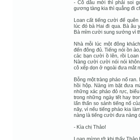
- Cô dâu mới thì phải soi
gương tàng kia thì quẳng đi c
Loan cất tiếng cười để quên
lúc đó bà Hai đi qua. Bà âu y
Bà mỉm cười sung sướng vì th
Nhà mỗi lúc một đông khách
đến đông đủ. Tiếng nói ồn ào,
các bạn cười ồ lên, rồi Loan
Nàng cười cười nói nói không
cô xếp dọn ở ngoài đưa mắt n
Bỗng một tràng pháo nổ ran. 
hồi hộp. Nàng im bặt đưa m
những xác pháo đỏ rực, biểu
trong những ngày tết hay tr
lẩn thẩn so sánh tiếng nổ củ
nãy, vì nếu tiếng pháo kia là
nàng là tiếng cười đưa nàng 
- Kìa chị Thảo!
Loan mừng rỡ khi thấy Thảo 