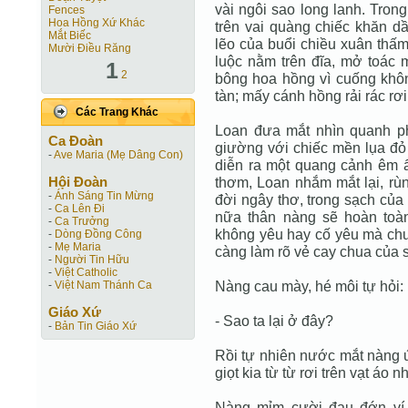
vài ngôi sao long lanh. Tron
Fences
Hoa Hồng Xứ Khác
trên vai quàng chiếc khăn d
Mắt Biếc
lẽo của buổi chiều xuân thấ
Mười Điều Răng
luộc nằm trên đĩa, mở toác 
1
2
bông hoa hồng vì cuống khôn
tàn; mấy cánh hồng rải rác rơi
Các Trang Khác
Loan đưa mắt nhìn quanh ph
Ca Ðoàn
giường với chiếc mền lụa đỏ 
-
Ave Maria (Mẹ Dâng Con)
diễn ra một quang cảnh êm 
Hội Ðoàn
thơm, Loan nhắm mắt lại, rùn
-
Ánh Sáng Tin Mừng
đời ngây thơ, trong sạch của 
-
Ca Lên Đi
nữa thân nàng sẽ hoàn toà
-
Ca Trưởng
không yêu hay cố yêu mà chư
-
Dòng Đồng Công
-
Mẹ Maria
càng làm rõ vẻ cay chua của s
-
Người Tin Hữu
-
Việt Catholic
Nàng cau mày, hé môi tự hỏi:
-
Việt Nam Thánh Ca
Giáo Xứ
- Sao ta lại ở đây?
-
Bản Tin Giáo Xứ
Rồi tự nhiên nước mắt nàng ứ
giọt kia từ từ rơi trên vạt áo n
Nàng mỉm cười đau đớn ví 