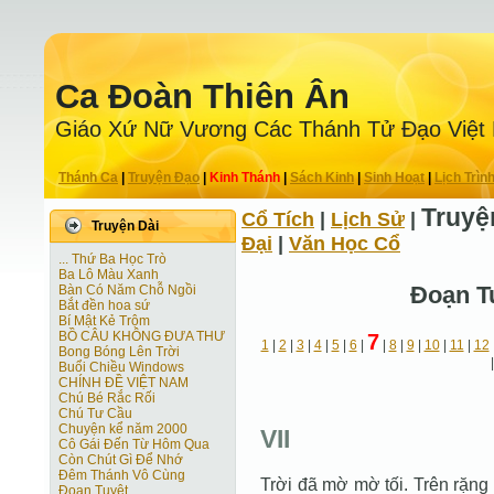
Ca Ðoàn Thiên Ân
Giáo Xứ Nữ Vương Các Thánh Tử Ðạo Việt
Thánh Ca
|
Truyện Ðạo
|
Kinh Thánh
|
Sách Kinh
|
Sinh Hoạt
|
Lịch Trìn
Truyệ
Cổ Tích
|
Lịch Sử
|
Truyện Dài
Ðại
|
Văn Học Cổ
... Thứ Ba Học Trò
Ba Lô Màu Xanh
Ðoạn T
Bàn Có Năm Chỗ Ngồi
Bắt đền hoa sứ
Bí Mật Kẻ Trộm
BỒ CÂU KHÔNG ĐƯA THƯ
7
1
|
2
|
3
|
4
|
5
|
6
|
|
8
|
9
|
10
|
11
|
12
Bong Bóng Lên Trời
Buổi Chiều Windows
CHÍNH ĐỀ VIỆT NAM
Chú Bé Rắc Rối
Chú Tư Cầu
Chuyện kể năm 2000
VII
Cô Gái Ðến Từ Hôm Qua
Còn Chút Gì Ðể Nhớ
Đêm Thánh Vô Cùng
Trời đã mờ mờ tối. Trên rặng 
Ðoạn Tuyệt