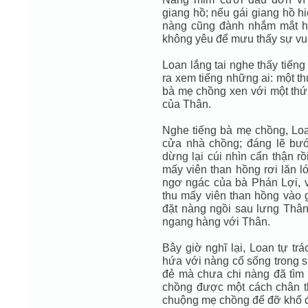
giang hồ; nếu gái giang hồ h
nàng cũng đành nhắm mắt h
không yêu để mưu thấy sự vui
Loan lắng tai nghe thấy tiến
ra xem tiếng những ai: một th
bà mẹ chồng xen với một thứ 
của Thân.
Nghe tiếng bà mẹ chồng, Lo
cửa nhà chồng; đáng lẽ bư
dừng lại cúi nhìn cẩn thận rồ
mấy viên than hồng rơi lăn l
ngơ ngác của bà Phán Lợi, 
thu mấy viên than hồng vào g
đặt nàng ngồi sau lưng Thân,
ngang hàng với Thân.
Bây giờ nghĩ lại, Loan tự tr
hứa với nàng cố sống trong 
đẻ mà chưa chi nàng đã tìm
chồng được một cách chân thậ
chuộng mẹ chồng để đỡ khổ đ