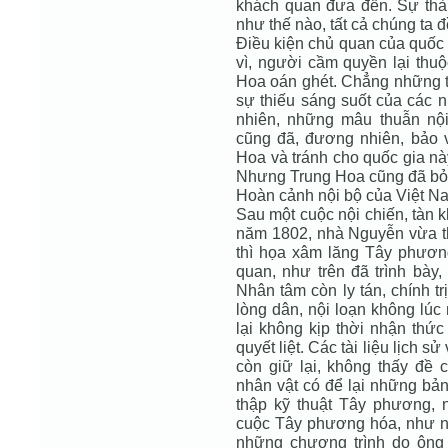
khách quan đưa đến. Sự thà
như thế nào, tất cả chúng ta đ
Điều kiện chủ quan của quốc 
vì, người cầm quyền lại thuộ
Hoa oán ghét. Chẳng những th
sự thiếu sáng suốt của các 
nhiên, những mâu thuẫn nộ
cũng đã, đương nhiên, bảo vệ
Hoa và tránh cho quốc gia này
Nhưng Trung Hoa cũng đã bỏ l
Hoàn cảnh nội bộ của Việt Na
Sau một cuộc nội chiến, tàn 
năm 1802, nhà Nguyễn vừa t
thì họa xâm lăng Tây phương
quan, như trên đã trình bày
Nhân tâm còn ly tán, chính 
lòng dân, nội loạn không lúc
lại không kịp thời nhận thức
quyết liệt. Các tài liệu lịch s
còn giữ lại, không thấy đề
nhân vật có để lại những bản 
thập kỹ thuật Tây phương,
cuộc Tây phương hóa, như n
những chương trình do ông