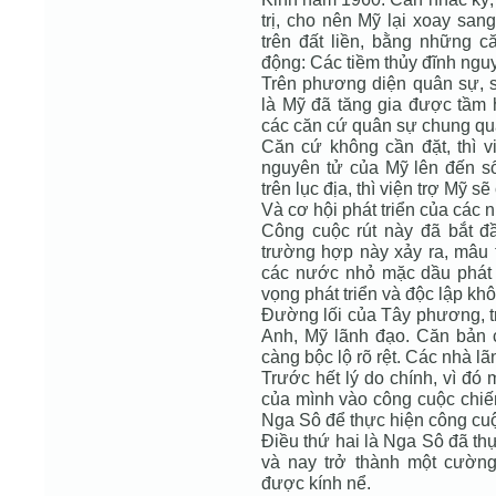
trị, cho nên Mỹ lại xoay san
trên đất liền, bằng những că
động: Các tiềm thủy đĩnh ngu
Trên phương diện quân sự, s
là Mỹ đã tăng gia được tầm 
các căn cứ quân sự chung q
Căn cứ không cần đặt, thì vi
nguyên tử của Mỹ lên đến s
trên lục địa, thì viện trợ Mỹ s
Và cơ hội phát triển của các 
Công cuộc rút này đã bắt đầ
trường hợp này xảy ra, mâu
các nước nhỏ mặc dầu phát 
vọng phát triển và độc lập kh
Đường lối của Tây phương, t
Anh, Mỹ lãnh đạo. Căn bản 
càng bộc lộ rõ rệt. Các nhà 
Trước hết lý do chính, vì đó
của mình vào công cuộc chiến
Nga Sô để thực hiện công cuộc
Điều thứ hai là Nga Sô đã th
và nay trở thành một cườn
được kính nể.