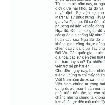
Từ hai mươi năm nay, từ ngày 
giới giữa hai khối, tự do v
quyết định. Sự viện trợ ch
Marshall sự phục hưng Tây Đứ
gia vừa độc lập, tất cả đều 
phương để liên kết các đồng 
Nga Sô. Đối lại, sự giúp đỡ 
các quốc gia chống Mỹ như Cu
hoàn cầu của Nga Sô để ph
không gian cũng được dùng 
chiến đấu vĩ đại giữa Tây ph
Đối Với Các quốc gia, trước 
địa hóa, các sự kiện trên thật
quí báu hay sao? Tự nhiên 
viện trợ để phát triển.
Cho đến ngày nay, bao nhiê
triển? Chúng ta chỉ thấy có T
Việt Nam nắm được cơ hội c
Việt Nam chúng ta trong h
dụng được mâu thuẫn nói tr
phát triển dân tộc, lại còn 
chẳng những chúng ta không p
lực và tài lực đến một mức độ 