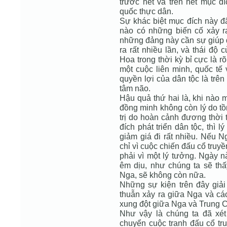
trước hết và trên hết mục đí
quốc thực dân.
Sự khác biệt mục đích này đ
nào có những biến cố xảy 
những đảng này cần sự giúp 
ra rất nhiều lần, và thái độ
Hoa trong thời kỳ bỉ cực là r
một cuộc liên minh, quốc tế 
quyền lợi của dân tộc là trê
tâm não.
Hậu quả thứ hai là, khi nào 
đồng minh không còn lý do tồn
trị do hoàn cảnh đương thời
đích phát triển dân tộc, thì 
giảm giá đi rất nhiều. Nếu N
chỉ vì cuộc chiến đấu cổ truy
phải vì một lý tưởng. Ngày n
êm dịu, như chúng ta sẽ thấy
Nga, sẽ không còn nữa.
Những sự kiện trên đây giải
thuẫn xảy ra giữa Nga và c
xung đột giữa Nga và Trung 
Như vậy là chúng ta đã xé
chuyển cuộc tranh đấu cổ tr