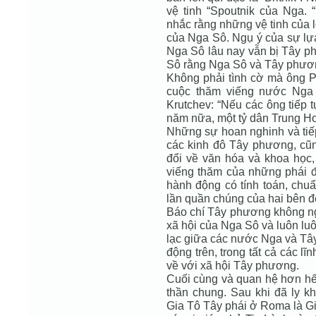
vệ tinh “Spoutnik của Nga. “B
nhắc rằng những vệ tinh của l
của Nga Sô. Ngụ ý của sự lựa
Nga Sô lâu nay vẫn bị Tây p
Sô rằng Nga Sô và Tây phươ
Không phải tình cờ mà ông 
cuộc thăm viếng nước Nga 
Krutchev: “Nếu các ông tiếp 
năm nữa, một tỷ dân Trung Ho
Những sự hoan nghinh và tiế
các kinh đô Tây phương, cũ
đổi về văn hóa và khoa học,
viếng thăm của những phái 
hành động có tính toán, chuẩ
lần quần chúng của hai bên đ
Báo chí Tây phương không ng
xã hội của Nga Sô và luôn lu
lạc giữa các nước Nga và Tây
động trên, trong tất cả các 
về với xã hội Tây phương.
Cuối cùng và quan hệ hơn hết
thần chung. Sau khi đã ly kh
Gia Tô Tây phái ở Roma là Gi