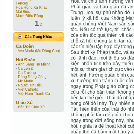
Hoa và chịu ảnh hưởng văn 
Fences
Phật giáo và Lão giáo đã ă
Hoa Hồng Xứ Khác
Mắt Biếc
Trung Hoa, sự phủ nhận đời s
Mười Điều Răng
luân lý xã hội của Khổng Mạ
1
quần chúng Việt Nam sẵn sàn
2
tộc. Nếu có trở lực, thì chắ
của dân tộc quá thiên về cá
Các Trang Khác
chỗ xã hội chúng ta bị tan rã,
Ca Ðoàn
các tín hiệu tập hợp lấy tron
-
Ave Maria (Mẹ Dâng Con)
Sau thời kỳ Pháp thuộc, và 
có lãnh đạo, một thiểu số đ
Hội Ðoàn
kiện phân tích trên đây thiể
-
Ánh Sáng Tin Mừng
-
Ca Lên Đi
một sự tham gia tích cực vào c
-
Ca Trưởng
hết, ảnh hưởng quân bình của
-
Dòng Đồng Công
xu hướng trốn tránh cuộc đời 
-
Mẹ Maria
-
Người Tin Hữu
ngay trong Phật giáo cũng có
-
Việt Catholic
cứu rỗi cho bản thân, không 
-
Việt Nam Thánh Ca
bên kia thế giới. Thái độ nhậ
Giáo Xứ
trong cõi đời này. Tuy nhiên
-
Bản Tin Giáo Xứ
Tát, hiện thân của thái độ nh
không phải làm để giúp cho c
ngay trong đời sống này, nh
hồi, nghĩa là để thoát khỏi cu
nhập thế đã hàm một hậu ý xu