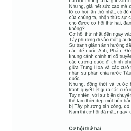
dân tộc chúng ta đã ghi vào 
Nhưng, giá hết sức cao mà c
lỡ cơ hội lần thứ nhất, có đ
của chúng ta, nhận thức sự c
cho được cơ hội thứ hai, đan
không?
Cơ hội thứ nhất đến ngay và
Tây phương đi vào một giai đ
Sự tranh giành ảnh hưởng đã 
các đế quốc Anh, Pháp, Đứ
khung cảnh chính trị cổ tru
các cường quốc đi chinh ph
giữa Trung Hoa và các cường
nhận sự phân chia nước Tàu
quốc.
Nhưng, đồng thời và trước h
tranh quyết liệt giữa các cư
Tuy nhiên, với sự biến chuyển
thể tạm thời dẹp một bên bằn
bị Tây phương tấn công, đó l
Nam thì cơ hội đã mất, ngay k
Cơ hội thứ hai