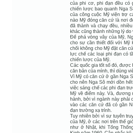
của phi cơ, phi đạn đều có
chiến lược bao quanh Nga S
của công cuộc Mỹ viện trợ 
nào Mỹ đóng căn cứ là nơi đó
đã thành và chạy đều, nhiều 
khác cũng thành những lý do v
Để phá vòng vây của Mỹ, Nga
cho sự cần thiết đối với Mỹ 
chối không cho Mỹ đặt căn cứ
lực chế các loại phi đạn có 
chiến lược của Mỹ.
Các quốc gia tốt số đó, được
căn bản của mình, thì dùng việ
Vì Mỹ có căn cứ ở gần Nga 
cho nên Nga Sô mới dồn hết 
việc sáng chế các phi đạn trườ
Mỹ về điểm này. Và, đương n
hành, bởi vì ngành này phải d
vào các căn cứ đã có gần N
đạn trường xạ trình.
Tuy nhiên bởi vì sự tuyên tr
của Mỹ, ở các nơi trên thế giới
như ở Nhật, khi Tổng Thốn
Kinh năm 1960. Cân nhắc kỹ, 