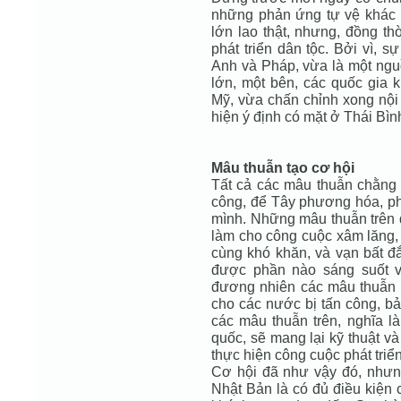
những phản ứng tự vệ khác n
lớn lao thật, nhưng, đồng th
phát triển dân tộc. Bởi vì,
Anh và Pháp, vừa là một ngu
lớn, một bên, các quốc gia
Mỹ, vừa chấn chỉnh xong nội
hiện ý định có mặt ở Thái Bì
Mâu thuẫn tạo cơ hội
Tất cả các mâu thuẫn chằng c
công, để Tây phương hóa, phá
mình. Những mâu thuẫn trên đã
làm cho công cuộc xâm lăng, 
cùng khó khăn, và vạn bất đắ
được phần nào sáng suốt v
đương nhiên các mâu thuẫn t
cho các nước bị tấn công, bả
các mâu thuẫn trên, nghĩa l
quốc, sẽ mang lại kỹ thuật v
thực hiện công cuộc phát triể
Cơ hội đã như vậy đó, nhưng,
Nhật Bản là có đủ điều kiện 