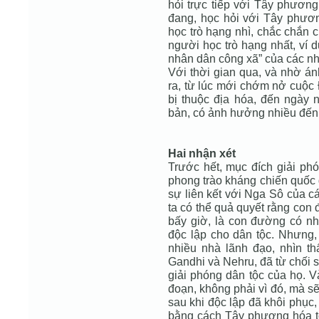
hỏi trực tiếp với Tây phương
đang, học hỏi với Tây phươn
học trò hạng nhì, chắc chắn 
người học trò hạng nhất, ví 
nhân dân công xã” của các n
Với thời gian qua, và nhờ án
ra, từ lúc mới chớm nở cuộc
bị thuộc địa hóa, đến ngày n
bản, có ảnh hưởng nhiều đến 
Hai nhận xét
Trước hết, mục đích giải phó
phong trào kháng chiến quốc g
sự liên kết với Nga Sô của c
ta có thể quả quyết rằng con 
bấy giờ, là con đường có nh
độc lập cho dân tộc. Nhưng,
nhiều nhà lãnh đạo, nhìn t
Gandhi và Nehru, đã từ chối s
giải phóng dân tộc của họ. V
đoạn, không phải vì đó, mà sẽ 
sau khi độc lập đã khôi phục,
bằng cách Tây phương hóa to