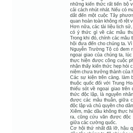
những kiến thức rất tiến bộ 
cải cách nhút nhát. Nếu có ma
dắt đến một cuộc Tây phương
quan hoàn toàn không rõ rệt và
Hơn nữa, các tài liệu lịch sử,
có ý thức gì về các mâu t
Trong khi đó, chính các mâu t
hội đưa đến cho chúng ta. Vì
Nguyễn Trường Tộ có đem ra t
ngoại giao của chúng ta, lú
thực hiện được công cuộc phá
nhận thấy kiến thức hẹp hòi 
niệm chưa trưởng thành của h
Các sự kiện trên càng. làm b
thuộc quốc đối với Trung Ho
thiếu sót về ngoại giao trên
thức độc lập, là nguyên nhâ
được các mâu thuẫn, giữa 
độc lập và chủ quyền cho dân 
Xiêm, mặc dầu không thực hiệ
ra, cũng cứu vãn được độc 
giữa các cường quốc.
Cơ hội thứ nhất đã lỡ, hậu q