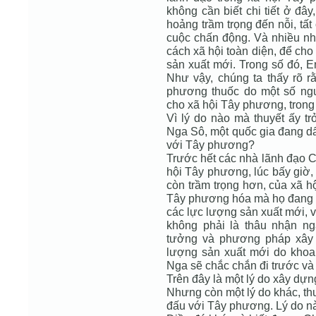
không cần biết chi tiết ở đâ
hoảng trầm trọng đến nỗi, tấ
cuộc chấn động. Và nhiều nhà
cách xã hội toàn diện, để ch
sản xuất mới. Trong số đó, E
Như vậy, chúng ta thấy rõ rằ
phương thuốc do một số ng
cho xã hội Tây phương, tron
Vì lý do nào mà thuyết ấy t
Nga Sô, một quốc gia đang dấ
với Tây phương?
Trước hết các nhà lãnh đạo C
hội Tây phương, lúc bấy giờ, s
còn trầm trọng hơn, của xã h
Tây phương hóa mà họ đang c
các lực lượng sản xuất mới, vừ
không phải là thâu nhận n
tưởng và phương pháp xây 
lượng sản xuất mới do khoa 
Nga sẽ chắc chắn đi trước v
Trên đây là một lý do xây dựn
Nhưng còn một lý do khác, thu
đấu với Tây phương. Lý do n