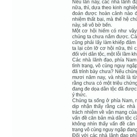
Nếu lần này, các nhà lãnh đạ
nữa, thì, dựa theo kinh nghiệ
đoán được hoàn cảnh nào đa
nhiệm thất bại, mà thế hệ ch
này, sẽ vô bờ bến.
Một cơ hội hiếm có như vậy,
chúng ta chưa nắm được. Các
cũng phải lấy làm khiếp đảm 
ta lại còn lỡ cơ hội nữa, th
đối với dân tộc, một lỗi lầm k
Các nhà lãnh đạo, phía Nam 
tình trạng, vô cùng nguy ngậ
đã trình bày chưa? Nếu chúng 
mươi năm nay, và nhất là t
rằng chưa có một triệu chứn
đang đe dọa dân tộc đã được 
ý thức.
Chúng ta sống ở phía Nam, 
dịp nhận thấy rằng các nhà l
trách nhiệm về vận mạng của 
vấn đề căn bản mà dân tộc cầ
không nhìn thấy vấn đề căn b
trạng vô cùng nguy ngập đang
Đối với các nhà lãnh đạo phí