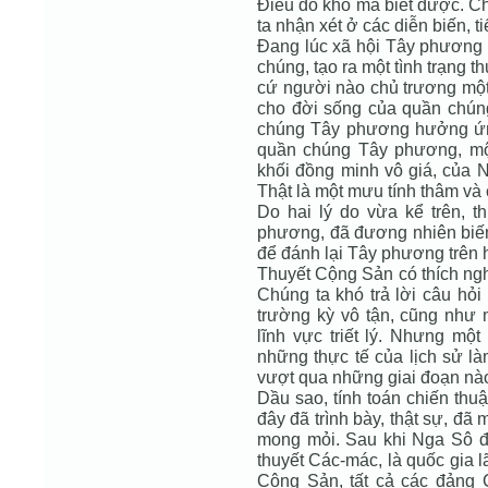
Điều đó khó mà biết được. Chỉ
ta nhận xét ở các diễn biến, t
Đang lúc xã hội Tây phương 
chúng, tạo ra một tình trạng t
cứ người nào chủ trương một 
cho đời sống của quần chú
chúng Tây phương hưởng ứng
quần chúng Tây phương, mộ
khối đồng minh vô giá, của N
Thật là một mưu tính thâm và 
Do hai lý do vừa kể trên, 
phương, đã đương nhiên biến 
để đánh lại Tây phương trên h
Thuyết Cộng Sản có thích ngh
Chúng ta khó trả lời câu hỏi
trường kỳ vô tận, cũng như m
lĩnh vực triết lý. Nhưng mộ
những thực tế của lịch sử l
vượt qua những giai đoạn nào
Dầu sao, tính toán chiến thu
đây đã trình bày, thật sự, đ
mong mỏi. Sau khi Nga Sô đã
thuyết Các-mác, là quốc gia 
Cộng Sản, tất cả các đảng