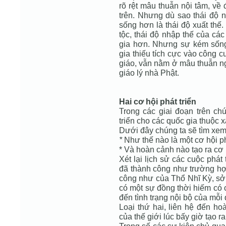
rõ rệt mâu thuẫn nội tâm, về
trên. Nhưng dù sao thái độ n
sống hơn là thái độ xuất thế.
tộc, thái độ nhập thế của cá
gia hơn. Nhưng sự kém sống
gia thiếu tích cực vào công cu
giáo, vẫn nằm ở mâu thuẫn ng
giáo lý nhà Phật.
Hai cơ hội phát triển
Trong các giai đoạn trên chú
triển cho các quốc gia thuộc 
Dưới đây chúng ta sẽ tìm xem
*
Như thế nào là một cơ hội ph
* Và hoàn cảnh nào tạo ra cơ h
Xét lại lịch sử các cuộc phá
đã thành công như trường hợ
công như của Thổ Nhĩ Kỳ, sở 
có một sự đồng thời hiếm có củ
đến tình trạng nội bộ của mỗi 
Loại thứ hai, liên hệ đến hoà
của thế giới lúc bấy giờ tạo r