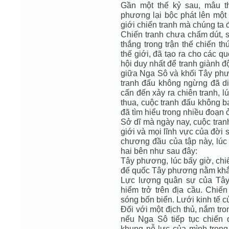
Gần một thế kỷ sau, mâu t
phương lại bộc phát lên một 
giới chiến tranh mà chúng ta đ
Chiến tranh chưa chấm dút, s
thắng trong trận thế chiến thứ
thế giới, đã tạo ra cho các 
hội duy nhất để tranh giành độ
giữa Nga Sô và khối Tây phươ
tranh đấu không ngừng đã di
cấn đến xảy ra chiên tranh, 
thua, cuộc tranh đấu không b
đã tìm hiểu trong nhiều đoạn ở
Sở dĩ mà ngày nay, cuộc tranh
giới và mọi lĩnh vực của đời s
chương đầu của tập này, lúc 
hai bên như sau đây:
Tây phương, lúc bấy giờ, chi
đế quốc Tây phương nằm khắp
Lực lượng quân sự của Tây 
hiểm trở trên địa cầu. Chiế
sóng bốn biển. Lưới kinh tế 
Đối với một địch thủ, nắm tr
nếu Nga Sô tiếp tục chiến 
khung nỗ lực của mình trong 