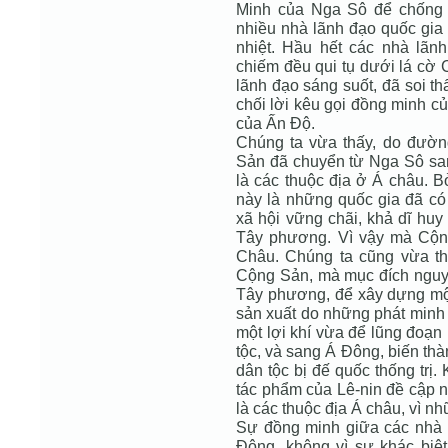
Minh của Nga Sô để chống 
nhiều nhà lãnh đạo quốc gia
nhiệt. Hầu hết các nhà lã
chiếm đều qui tụ dưới lá cờ
lãnh đạo sáng suốt, đã soi t
chối lời kêu gọi đồng minh c
của Ấn Độ.
Chúng ta vừa thấy, do đườn
Sản đã chuyển từ Nga Sô sang
là các thuộc địa ở Á châu. Bở
này là những quốc gia đã có
xã hội vững chãi, khả dĩ huy
Tây phương. Vì vậy mà Cộng
Châu. Chúng ta cũng vừa thấ
Cộng Sản, mà mục đích nguyê
Tây phương, để xây dựng một 
sản xuất do những phát minh 
một lợi khí vừa để lũng đoạn
tộc, và sang Á Đông, biến thà
dân tộc bị đế quốc thống trị
tác phẩm của Lê-nin đề cập n
là các thuộc địa Á châu, vì nh
Sự đồng minh giữa các nhà 
Đông, không vì sự khác biệt