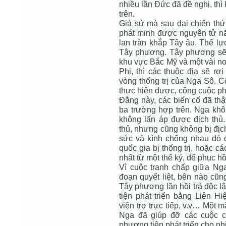
nhiều lần Đức đã đề nghị, th
trên.
Giả sử mà sau đại chiến th
phát minh được nguyên tử nă
lan tràn khắp Tây âu. Thế lực
Tây phương. Tây phương sẽ t
khu vực Bắc Mỹ và một vài nơ
Phi, thì các thuộc địa sẽ rơ
vòng thống trị của Nga Sô. C
thực hiện dược, công cuộc phá
Đằng này, các biến cố đã thậ
ba trường hợp trên. Nga khô
không lấn áp được địch th
thủ, nhưng cũng không bị địc
sức và kình chống nhau đó đ
quốc gia bị thống trị, hoặc cá
nhất từ một thế kỷ, để phục hồi
Vì cuộc tranh chấp giữa N
đoạn quyết liệt, bên nào cũn
Tây phương lần hồi trả độc lậ
tiện phát triển bằng Liên 
viện trợ trực tiếp, v.v… Một 
Nga đã giúp đỡ các cuộc c
phương tiện phát triển cho nh