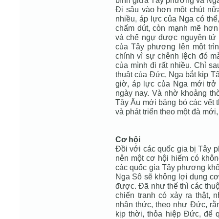
bình giữa Tây phương và Ng
Đi sâu vào hơn một chút nữa
nhiều, áp lực của Nga có thể
chấm dút, còn mạnh mẽ hơn
và chế ngự được nguyên tử 
của Tây phương lên một trì
chính vì sự chênh lệch đó m
của mình đi rất nhiều. Chỉ s
thuật của Đức, Nga bắt kịp T
giờ, áp lực của Nga mới trở
ngày nay. Và nhờ khoảng th
Tây Âu mới băng bó các vết 
và phát triển theo một đà mới
Cơ hội
Đồi với các quốc gia bị Tây p
nên một cơ hội hiếm có khôn
các quốc gia Tây phương khôn
Nga Sô sẽ không lợi dụng c
được. Đã như thế thì các thu
chiến tranh có xảy ra thật
nhận thức, theo như Đức, rằn
kịp thời, thỏa hiệp Đức, để