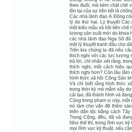
theo đuổi, mà kém chặt chẽ v
tồn tại của sự liên kết là ch
Các nhà lãnh đạo Á Đông còn
lý do thứ hai. Lý thuyết Cá
một kiểu mẫu xã hội tiền chế 
lượng sản xuất mới do khoa h
các nhà lãnh đạo Nga Sô đã 
một lý thuyết tranh đấu cho d
Trên kia chúng ta đã nêu câu
thích nghi với các lực lượng
trả lời, chỉ nhận xét rằng, tr
thích nghi, một cách hiệu q
thích nghi hơn? Còn lâu lắm c
hình thức xã hội Cộng Sản kh
Và chỉ biết rằng hình thức 
trong thời kỳ mò mẫm xây dựn
cải tạo, đã thành hình và đan
Cũng trong phạm vi này, một 
nó làm cho vấn đề thêm sáng
triển dân tộc bằng cách Tây
Trung Cộng, đều, đã và đang
Như thế thì, trong lĩnh vực kỹ
mọi lĩnh vực kỹ thuật, nếu cầ