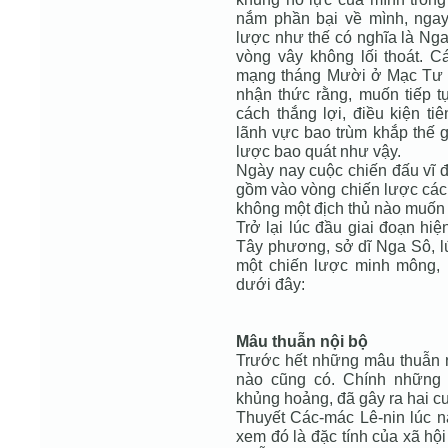
nắm phần bại về mình, ngay 
lược như thế có nghĩa là Nga
vòng vây không lối thoát. 
mạng tháng Mười ở Mạc Tư 
nhận thức rằng, muốn tiếp t
cách thắng lợi, điều kiện ti
lãnh vực bao trùm khắp thế g
lược bao quát như vậy.
Ngày nay cuộc chiến đấu vĩ đ
gồm vào vòng chiến lược các 
không một địch thủ nào muốn 
Trở lại lúc đầu giai đoạn hi
Tây phương, sở dĩ Nga Sô, l
một chiến lược minh mông, 
dưới đây:
Mâu thuẫn nội bộ
Trước hết những mâu thuẫn 
nào cũng có. Chính những 
khủng hoảng, đã gây ra hai cu
Thuyết Các-mác Lê-nin lúc 
xem đó là đặc tính của xã hội