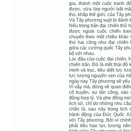
gia, thành một cuộc tranh đ
được, vừa lớp người bất mã
thù, khắp thế giới, của Tây 
Và Tây phương suýt bị đánh bạ
Nếu trong trận đại chiến thử 
được ngoài cuộc chiến tran
chuyển theo một chiều khác 
thứ hai cũng như đại chiến t
giữa các cường quốc Tây phư
bộ với nhau.
Lúc đầu của cuộc đại chiến, 
chiến trận. Đó là một thái độ
minh và trục, tiêu diệt lực lư
lực lượng nguyên vẹn của m
ngày nay Tây phương sẽ yếu 
Vì vậy mà, đứng về quan điểm
cổ truyền, sự tấn công, và
động hợp lý. Và phe đồng min
lịch sử, chỉ do những nhu cầu 
chắn là, sau này trong lịc
hành động của Đức Quốc Xã 
với Tây phương. Bởi vì chín
phải tiêu hao lực lượng nên