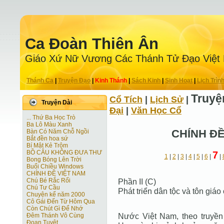
Ca Ðoàn Thiên Ân
Giáo Xứ Nữ Vương Các Thánh Tử Ðạo Việt
Thánh Ca
|
Truyện Ðạo
|
Kinh Thánh
|
Sách Kinh
|
Sinh Hoạt
|
Lịch Trìn
Truyệ
Cổ Tích
|
Lịch Sử
|
Truyện Dài
Ðại
|
Văn Học Cổ
... Thứ Ba Học Trò
Ba Lô Màu Xanh
CHÍNH ĐỀ
Bàn Có Năm Chỗ Ngồi
Bắt đền hoa sứ
Bí Mật Kẻ Trộm
BỒ CÂU KHÔNG ĐƯA THƯ
7
1
|
2
|
3
|
4
|
5
|
6
|
|
Bong Bóng Lên Trời
Buổi Chiều Windows
CHÍNH ĐỀ VIỆT NAM
Chú Bé Rắc Rối
Phần II (C)
Chú Tư Cầu
Phát triển dân tộc và tôn giá
Chuyện kể năm 2000
Cô Gái Ðến Từ Hôm Qua
Còn Chút Gì Ðể Nhớ
Nước Việt Nam, theo truyền
Đêm Thánh Vô Cùng
Ðoạn Tuyệt