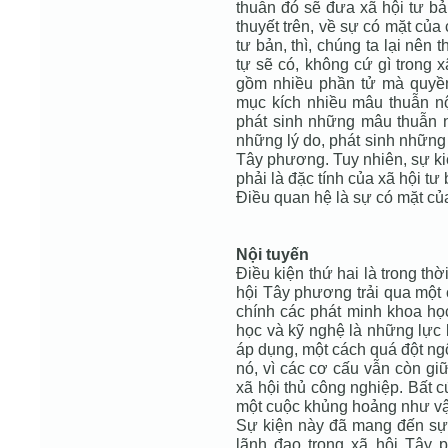
thuẫn đó sẽ đưa xã hội tư bả
thuyết trên, về sự có mặt của
tư bản, thì, chúng ta lại nê
tự sẽ có, không cứ gì trong x
gồm nhiều phần tử mà quyền
mục kích nhiều mâu thuẫn nộ
phát sinh những mâu thuẫn 
những lý do, phát sinh những 
Tây phương. Tuy nhiên, sự ki
phải là đặc tính của xã hội tư
Điều quan hệ là sự có mặt củ
Nội tuyến
Điều kiện thứ hai là trong thờ
hội Tây phương trải qua một 
chính các phát minh khoa họ
học và kỹ nghệ là những lực
áp dụng, một cách quá đột ng
nó, vì các cơ cấu vẫn còn giữ
xã hội thủ công nghiệp. Bất c
một cuộc khủng hoảng như vậ
Sự kiện này đã mang đến sự 
lãnh đạo trong xã hội Tây