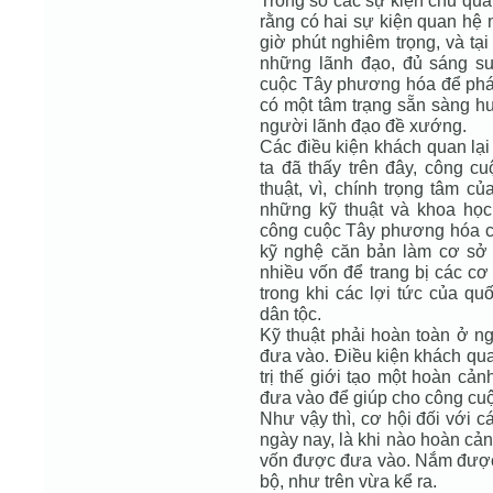
Trong số các sự kiện chủ qua
rằng có hai sự kiện quan hệ 
giờ phút nghiêm trọng, và tạ
những lãnh đạo, đủ sáng su
cuộc Tây phương hóa để phát 
có một tâm trạng sẵn sàng 
người lãnh đạo đề xướng.
Các điều kiện khách quan lại
ta đã thấy trên đây, công c
thuật, vì, chính trọng tâm 
những kỹ thuật và khoa học
công cuộc Tây phương hóa cò
kỹ nghệ căn bản làm cơ sở p
nhiều vốn để trang bị các cơ 
trong khi các lợi tức của q
dân tộc.
Kỹ thuật phải hoàn toàn ở ng
đưa vào. Điều kiện khách qua
trị thế giới tạo một hoàn cả
đưa vào để giúp cho công cu
Như vậy thì, cơ hội đối với c
ngày nay, là khi nào hoàn cản
vốn được đưa vào. Nắm được c
bộ, như trên vừa kể ra.