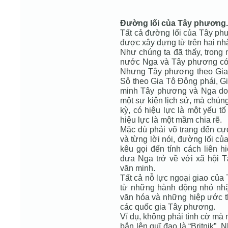
Đường lối của Tây phương.
Tất cả đường lối của Tây ph
được xây dựng từ trên hai nh
Như chúng ta đã thấy, trong 
nước Nga và Tây phương có m
Nhưng Tây phương theo Gia 
Sô theo Gia Tô Đông phái, Gi
minh Tây phương và Nga do 
một sự kiện lịch sử, mà chúng 
kỳ, có hiệu lực là một yếu tố 
hiệu lực là một mầm chia rẽ.
Mặc dù phải võ trang đến cự
và từng lời nói, đường lối c
kêu gọi đến tính cách liên h
đưa Nga trở về với xã hội 
văn minh.
Tất cả nỗ lực ngoại giao của
từ những hành động nhỏ nhặt
văn hóa và những hiệp ước 
các quốc gia Tây phương.
Ví dụ, không phải tình cờ mà 
bắn lên quĩ đạo là “Britnik”.