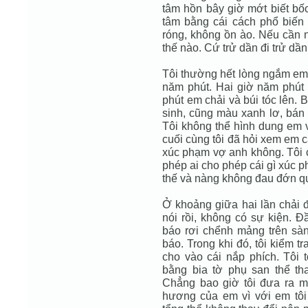
tâm hồn bây giờ mớt biết bố
tâm bằng cái cách phổ biến 
róng, không ồn ào. Nếu cần n
thế nào. Cứ trử dần đi trử dần
Tôi thường hết lòng ngắm em 
năm phút. Hai giờ năm phút
phút em chải và búi tóc lên. 
sinh, cũng màu xanh lơ, bán 
Tôi không thể hình dung em v
cuối cùng tôi đã hỏi xem em 
xúc phạm vợ anh không. Tôi c
phép ai cho phép cái gì xúc p
thế và nàng không đau đớn qu
Ở khoảng giữa hai lần chải đầ
nói rồi, không có sự kiện. Đ
báo rơi chểnh mảng trên sàn
báo. Trong khi đó, tôi kiểm t
cho vào cái nắp phích. Tôi t
bằng bia tờ phụ san thể t
Chẳng bao giờ tôi đưa ra m
hương của em vì với em tôi 