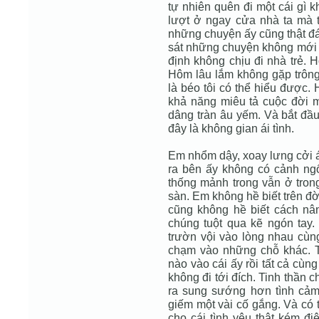
tự nhiên quên đi một cái gì 
lượt ở ngay cửa nhà ta mà t
những chuyện ấy cũng thật đá
sát những chuyện không mới 
định không chịu đi nhà trẻ. 
Hôm lâu lắm không gặp trông
là béo tôi có thể hiểu được
khả năng miêu tả cuộc đời m
dâng tràn âu yếm. Và bắt đầu
đây là không gian ái tình.
Em nhổm dậy, xoay lưng cởi á
ra bên ấy không có cảnh ngổ
thống mảnh trong vẫn ở tron
sàn. Em không hề biết trên đời
cũng không hề biết cách nân
chúng tuột qua kẽ ngón tay.
trườn vội vào lòng nhau cùng
chạm vào những chỗ khác. T
nào vào cái ấy rồi tất cả cùng
không đi tới đích. Tinh thần c
ra sung sướng hơn tình cảm 
giếm một vài cố gắng. Và có 
cho cái tình yêu thật kém đ