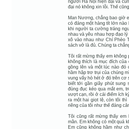
người Hà Nội hiện đại và cũ
đại nó không xin lỗi. Thế cũn
Man Nương, chẳng bao giờ em 
có đáng một hàng tít lớn nào
khi người ta cường tráng ngư
nhau và yêu nhau hợp đạo lý t
xô vào nhau như Chí Phèo Th
sách vở là đủ. Chúng ta chẳng
Tôi rất mừng thấy em không p
không thích là mục đích của 
gồng lên và một lúc nào đó 
hầm hập trơ trụi của chúng mì
vung vẩy hò hét ở đó trên cơ 
biết tới gần giây phút sun
đùng đục kéo qua mắt em, tr
vượt cạn, rồi ở cái điểm ích 
ra một hai giọt lệ, còn tôi t
riêng của tôi như thế đáng c
Tôi cũng rất mừng thấy em
mằn. Em không có một quá kh
Em cũng không hầm như chú