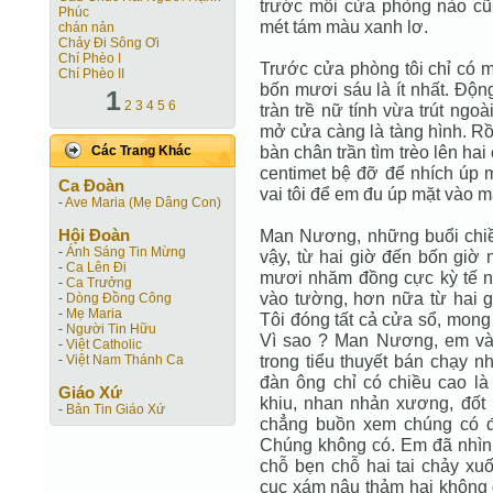
trước mỗi cửa phòng nào cũ
Phúc
mét tám màu xanh lơ.
chán nản
Chảy Đi Sông Ơi
Chí Phèo I
Trước cửa phòng tôi chỉ có m
Chí Phèo II
bốn mươi sáu là ít nhất. Động
1
2
3
4
5
6
tràn trề nữ tính vừa trút ngo
mở cửa càng là tàng hình. Rồ
bàn chân trần tìm trèo lên h
Các Trang Khác
centimet bệ đỡ để nhích úp mặ
Ca Ðoàn
vai tôi để em đu úp mặt vào mặt
-
Ave Maria (Mẹ Dâng Con)
Hội Ðoàn
Man Nương, những buổi chiều
-
Ánh Sáng Tin Mừng
vậy, từ hai giờ đến bốn giờ 
-
Ca Lên Đi
mươi nhăm đồng cực kỳ tế nh
-
Ca Trưởng
vào tường, hơn nữa từ hai g
-
Dòng Đồng Công
-
Mẹ Maria
Tôi đóng tất cả cửa sổ, mong
-
Người Tin Hữu
Vì sao ? Man Nương, em và 
-
Việt Catholic
trong tiểu thuyết bán chạy n
-
Việt Nam Thánh Ca
đàn ông chỉ có chiều cao là
Giáo Xứ
khiu, nhan nhản xương, đốt n
-
Bản Tin Giáo Xứ
chẳng buồn xem chúng có đ
Chúng không có. Em đã nhìn t
chỗ bẹn chỗ hai tai chảy xu
cục xám nâu thảm hại không đ