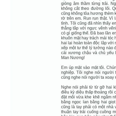
giòng âm thầm từng trải. N
không cắt theo đường lối. 
cũng không tỏa hương thèm kh
rờ trên em. Run run thật. Vì 
tình. Tôi cũng đã nhìn thấy 
thẳng tắp với ngực vênh vể
có gì giống thế. Đã bao lần 
khuôn mặt hay trách mái tóc 
hai lại hoàn toàn độc lập với
xếp một tư thế lý tưởng nào đ
cái xương chậu và chủ yếu 
Man Nương!
Em úp mặt vào mặt tôi. Chú
nghiệp. Tôi nghe nói người 
cũng nghe nói người ta xoay
Nghe nói phải từ từ gỡ hai k
điều kỳ diệu thấp thoáng rồi
đặt môi vừa khe khẽ ngắm n
bằng ngọc lan bằng hai giọt
cũng là tay phải có một nhà 
thuận tay trái cuống cuồng 