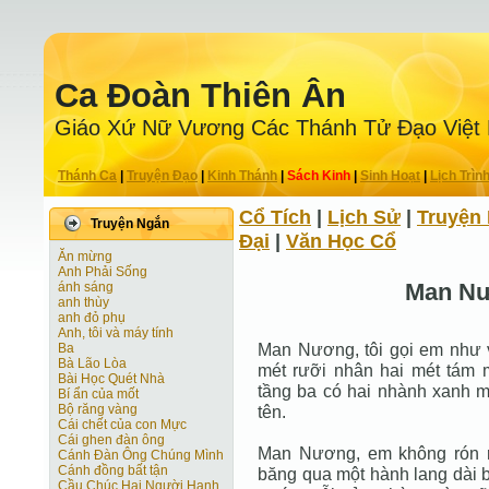
Ca Ðoàn Thiên Ân
Giáo Xứ Nữ Vương Các Thánh Tử Ðạo Việt
Thánh Ca
|
Truyện Ðạo
|
Kinh Thánh
|
Sách Kinh
|
Sinh Hoạt
|
Lịch Trìn
Cổ Tích
|
Lịch Sử
|
Truyện 
Truyện Ngắn
Ðại
|
Văn Học Cổ
Ăn mừng
Anh Phải Sống
Man N
ánh sáng
anh thùy
anh đỏ phụ
Anh, tôi và máy tính
Man Nương, tôi gọi em như 
Ba
Bà Lão Lòa
mét rưỡi nhân hai mét tám 
Bài Học Quét Nhà
tầng ba có hai nhành xanh mộ
Bí ẩn của mốt
Bộ răng vàng
tên.
Cái chết của con Mực
Cái ghen đàn ông
Man Nương, em không rón r
Cánh Ðàn Ông Chúng Mình
Cánh đồng bất tận
băng qua một hành lang dài 
Cầu Chúc Hai Người Hạnh