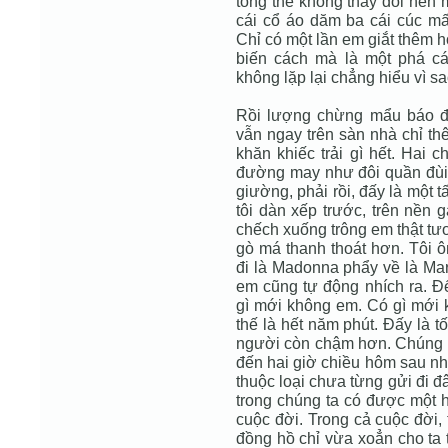
tổng thể không thay đổi nên m
cái cổ áo dăm ba cái cúc mấ
Chỉ có một lần em giắt thêm h
biến cách mà là một phá c
không lặp lại chẳng hiểu vì sa
Rồi lượng chừng mẩu báo đ
vẫn ngay trên sàn nhà chỉ th
khăn khiếc trải gì hết. Hai 
đường may như đôi quần đùi c
giường, phải rồi, đấy là một 
tôi dàn xếp trước, trên nền
chếch xuống trông em thật tư
gò má thanh thoát hơn. Tôi 
đi là Madonna phẩy về là Mar
em cũng tự động nhích ra. 
gì mới không em. Có gì mới k
thế là hết năm phút. Đấy là t
người còn chậm hơn. Chúng t
đến hai giờ chiều hôm sau nhữ
thuộc loại chưa từng gửi đi 
trong chúng ta có được một h
cuộc đời. Trong cả cuộc đời,
đồng hồ chỉ vừa xoẳn cho ta 