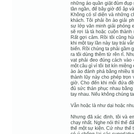
những áo quần giặt đùm đụp 
tần ngần, để bây giờ đổ ập v
Không có sĩ diện và những c
khách. Tôi phải ồn ào giải p
sự lớp văn minh giải phóng e
sẽ rơi là tà hoặc cuộn thành
Rất gợi cảm. Rồi tôi cũng hù
khi một tay lần này tay trái 
biển. Rồi chúng ta phải gầm 
ra tôi dùng thêm từ rên rỉ. Nh
vạt phải đeo đúng cách vào 
một câu gì vì tôi bịt kín miện
ào ào đánh phá bằng nhiều tố
thành lũy này cho phép trọn 
giờ. Cho đến khi mỗi đứa đều
đủ sức thán phục nhau bằng c
tay nhau. Nếu không chúng t
Vẫn hoặc là như dại hoặc nh
Nhưng đã xác định, tôi và em
chạy nhất. Nghe nói thì thế đ
thế một sự kiện. Cứ như thể 
có ý chống lại các superlati