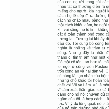
của con người trong cái các
nhau tất cả thường diễn ra
miếng cho người kia người kh
cách họ lê dép đi ra đường h
cách họ chào nhau bằng nhữn
một cách khiêu dâm, họ ngồi
khỉ vui sống, họ tỏ tình khôn
cắt ô toàn thành phố trong c
tương lai. Tương lai khi ấy đố
đâu đó. Tôi cũng bỏ công l
nghĩa là những kẻ trầm tư 
sống. Nhưng đấy là nhận đị
thang đi tìm tri âm như một 
Có một cô tên Lan hơn tôi mấ
tôi ngồi ở công viên Pasteu
trốn công an và hai dân vệ. C
cô nàng là nạn nhân của bệnh
những chỗ khác tôi hoàn toàn
chết với Vũ và Lâm. Vũ là một
vĩ cầm xuất thân giáo sư cả 
đáng cho nó nói chuyện dù ch
ngâm của tôi là hợp cách. Lâ
lực. Vì lý do tổng quát, nó bị
của nó trên đường phố đã đủ 