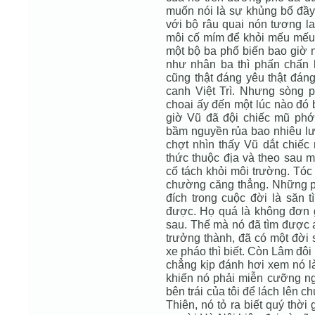
muốn nói là sự khủng bố đầy 
với bộ râu quai nón tương la
môi cố mím để khỏi mếu mếu c
một bộ ba phổ biến bao giờ 
như nhân ba thì phấn chấn
cũng thật đáng yêu thật đáng
canh Việt Trì. Nhưng sòng 
choai ấy đến một lúc nào đó 
giờ Vũ đã đội chiếc mũ phớ
bầm nguyền rủa bao nhiêu lưỡ
chợt nhìn thấy Vũ dắt chiếc 
thức thuộc địa và theo sau m
cố tách khỏi môi trường. Tóc
chường căng thẳng. Những ph
đích trong cuộc đời là săn 
được. Họ quá là không đơn 
sau. Thế mà nó đã tìm được 
trưởng thành, đã có một đời 
xe pháo thì biết. Còn Lâm đôi 
chẳng kịp đánh hơi xem nó là
khiến nó phải miễn cưỡng ngo
bên trái của tôi để lách lên
Thiên, nó tỏ ra biết quý thờ