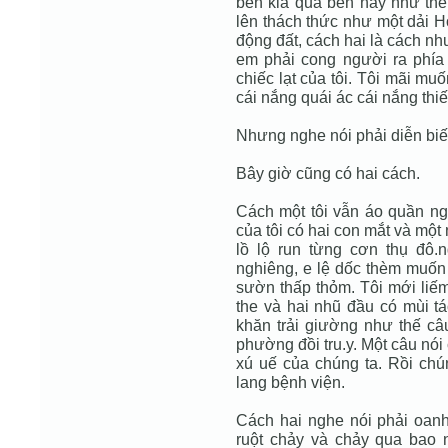
bên kia qua bên này như thể
lên thách thức như một dải H
động đất, cách hai là cách n
em phải cong người ra phía
chiếc lạt của tôi. Tôi mãi m
cái nắng quái ác cái nắng thiế
Nhưng nghe nói phải diễn biến
Bây giờ cũng có hai cách.
Cách một tôi vẫn áo quần ng
của tôi có hai con mắt và một 
lồ lộ run từng cơn thụ đô.
nghiêng, e lệ dốc thèm muố
sườn thấp thỏm. Tôi mới liế
the và hai nhũ đầu có mùi tá
khăn trải giường như thế câ
phường đồi tru.y. Một câu nói
xú uế của chúng ta. Rồi chú
lang bệnh viện.
Cách hai nghe nói phải oanh
ruột chảy và chảy qua bao