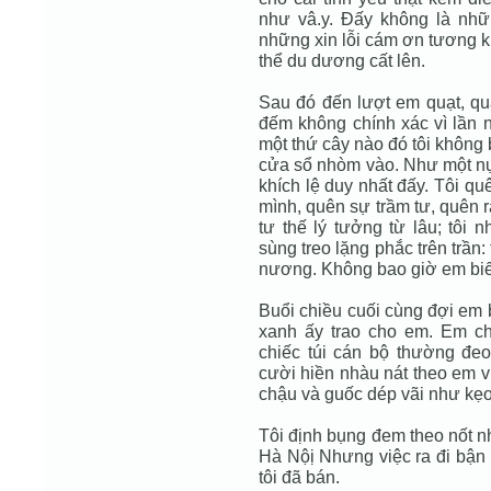
như vâ.y. Đấy không là nhữn
những xin lỗi cám ơn tương k
thể du dương cất lên.
Sau đó đến lượt em quạt, quạ
đếm không chính xác vì lần 
một thứ cây nào đó tôi không 
cửa sổ nhòm vào. Như một nụ
khích lệ duy nhất đấy. Tôi 
mình, quên sự trầm tư, quên 
tư thế lý tưởng từ lâu; tôi 
sùng treo lặng phắc trên trần
nương. Không bao giờ em biết
Buổi chiều cuối cùng đợi em b
xanh ấy trao cho em. Em c
chiếc túi cán bộ thường đe
cười hiền nhàu nát theo em v
chậu và guốc dép vãi như kẹo.
Tôi định bụng đem theo nốt n
Hà Nộị Nhưng việc ra đi bận 
tôi đã bán.