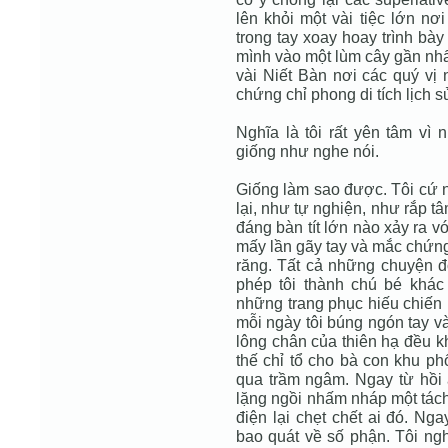
lên khỏi một vài tiệc lớn nơ
trong tay xoay hoay trình bà
mình vào một lùm cây gần nhấ
vài Niết Bàn nơi các quý vị
chứng chỉ phong di tích lịch 
Nghĩa là tôi rất yên tâm vì
giống như nghe nói.
Giống làm sao được. Tôi cứ n
lại, như tự nghiện, như rắp tâ
đáng bàn tít lớn nào xảy ra vớ
mấy lần gãy tay và mắc chứng
răng. Tất cả những chuyện 
phép tôi thành chú bé khác
những trang phục hiếu chiến n
mỗi ngày tôi búng ngón tay v
lông chân của thiên hạ đều kh
thế chỉ tổ cho bà con khu phố
qua trầm ngâm. Ngay từ hồi ấ
lặng ngồi nhấm nháp một tách
điện lại chẹt chết ai đó. Ng
bao quát về số phận. Tôi ngh