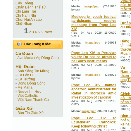
VinGr
Cây Thông
của b
Media:
image/jpeg
(7041885
Chẩn Bệnh Thế Tử
môi t
bytes)
Chí Làm Trai
(Sat, 
Chí Nam Nhi
+0000)
Medjugorje youth festival
Chơi Núi An Lão
participants receive
Dự án 
Chữ Nhàn
message from Pope Leo
dư lu
1
XIV
(Thu, 
2
3
4
5
6
Next
(Tue, 04 Aug 2026 11:00:00
+0000)
GMT)
Hàng 
Media:
image/jpeg
(459963
Các Trang Khác
vì l
bytes)
thươ
Ca Ðoàn
Pope Leo XIV to Peruvian
Muam
youth: Do not be afraid to
(Fri, 
-
Ave Maria (Mẹ Dâng Con)
+0000)
be God's instruments
(Mon, 03 Aug 2026 18:28:00
Hội Ðoàn
Vụ 
GMT)
-
Ánh Sáng Tin Mừng
Nam:
-
Ca Lên Đi
Media:
image/jpeg
(285023
tham 
bytes)
-
Ca Trưởng
ông T
-
Dòng Đồng Công
(Wed, 
Pope Leo XIV names
+0000)
-
Mẹ Maria
apostolic administrator for
-
Người Tin Hữu
Rabat in Morocco amid
Chính
-
Việt Catholic
investigation of cardinal
có t
-
Việt Nam Thánh Ca
(Mon, 03 Aug 2026 13:52:00
hành n
GMT)
(Mon, 
Giáo Xứ
+0000)
Media:
image/jpeg
(96960 bytes)
-
Bản Tin Giáo Xứ
Bình 
Pope Leo XIV to
nhân, 
Ecuadorian Catholics:
kẹ hai
Keep following Christ
(Thu, 
(Mon, 03 Aug 2026 13:07:55