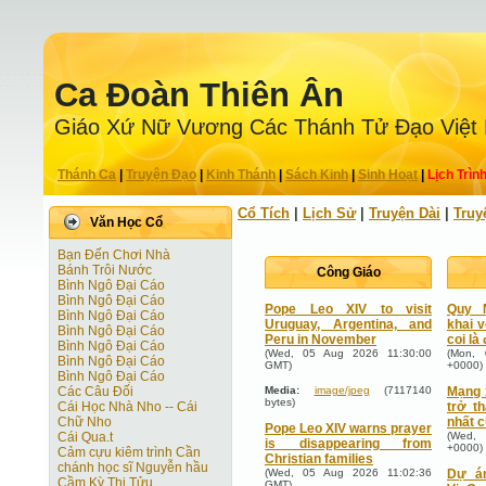
Ca Ðoàn Thiên Ân
Giáo Xứ Nữ Vương Các Thánh Tử Ðạo Việt
Thánh Ca
|
Truyện Ðạo
|
Kinh Thánh
|
Sách Kinh
|
Sinh Hoạt
|
Lịch Trìn
Cổ Tích
|
Lịch Sử
|
Truyện Dài
|
Truy
Văn Học Cổ
Bạn Đến Chơi Nhà
Bánh Trôi Nước
Công Giáo
Bình Ngô Đại Cáo
Bình Ngô Đại Cáo
Pope Leo XIV to visit
Quy 
Bình Ngô Đại Cáo
Uruguay, Argentina, and
khai v
Bình Ngô Đại Cáo
Peru in November
coi là
Bình Ngô Đại Cáo
(Wed, 05 Aug 2026 11:30:00
(Mon, 
Bình Ngô Đại Cáo
GMT)
+0000)
Bình Ngô Đại Cáo
Các Câu Đối
Media:
image/jpeg
(7117140
Mạng 
bytes)
Cái Học Nhà Nho -- Cái
trở t
Chữ Nho
nhất 
Pope Leo XIV warns prayer
Cái Qua.t
(Wed, 
is disappearing from
+0000)
Cảm cựu kiêm trình Cần
Christian families
chánh học sĩ Nguyễn hầu
(Wed, 05 Aug 2026 11:02:36
Dự á
Cầm Kỳ Thi Tửu
GMT)