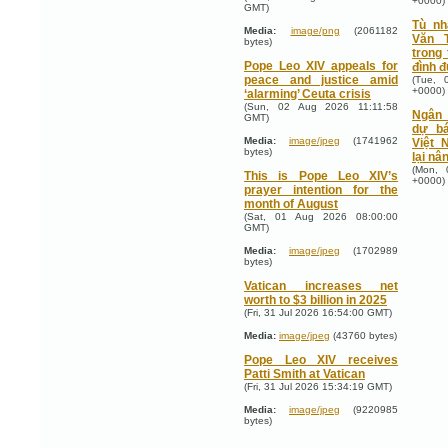
+0000)
GMT)
Tù nh
Media:
image/png
(2061182
Văn T
bytes)
trong
Pope Leo XIV appeals for
đình đ
peace and justice amid
(Tue, 
+0000)
‘alarming’ Ceuta crisis
(Sun, 02 Aug 2026 11:11:58
Ngân 
GMT)
dự bá
Media:
image/jpeg
(1741962
Việt 
bytes)
lại nâ
(Mon, 
This is Pope Leo XIV’s
+0000)
prayer intention for the
month of August
(Sat, 01 Aug 2026 08:00:00
GMT)
Media:
image/jpeg
(1702989
bytes)
Vatican increases net
worth to $3 billion in 2025
(Fri, 31 Jul 2026 16:54:00 GMT)
Media:
image/jpeg
(43760 bytes)
Pope Leo XIV receives
Patti Smith at Vatican
(Fri, 31 Jul 2026 15:34:19 GMT)
Media:
image/jpeg
(9220985
bytes)