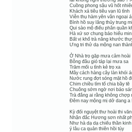
Cuồng phong sậu vũ hốt nhiê
Khách xá tiêu tiêu vạn lũ tình
Viễn thụ hàm yên vân ngoại 
Bình hồ suy lãng thủy trung m
Qui sào mộ điểu phân quần 
Hà xứ sơ chung báo hiểu mi
Bất vị khổ trà năng khước thụ
Ưng tri thử dạ mộng nan thàn
Ở Nhà trọ gặp mưa cảm hoài
Bỗng đâu gió táp lại mưa sa
Trăm mối u tình kẻ trọ xa
Mây cách hàng cây làn khói 
Nước rung đợt sóng mặt hồ 
Chim chiều tìm tổ chia bầy tẽ
Chuông sớm ngờ nơi báo sá
Trà đắng ai rằng không chợp 
Đêm nay mộng mị dở dang a 
Kỳ đối nguyệt thư hoài thi văn
Nhận đắc Hương sơn nhất ph
Như hà dạ dạ chiếu thần kinh
ý lâu ca quản thiên hồi túy