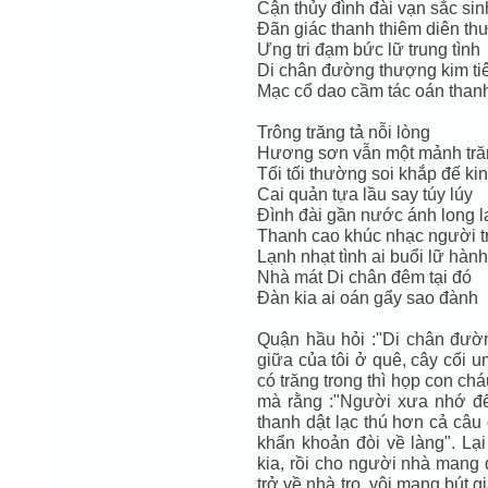
Cận thủy đình đài vạn sắc sin
Đãn giác thanh thiêm diên t
Ưng tri đạm bức lữ trung tình
Di chân đường thượng kim ti
Mạc cổ dao cầm tác oán than
Trông trăng tả nỗi lòng
Hương sơn vẫn một mảnh tră
Tối tối thường soi khắp đế ki
Cai quản tựa lầu say túy lúy
Đình đài gần nước ánh long 
Thanh cao khúc nhạc người tr
Lạnh nhạt tình ai buổi lữ hành
Nhà mát Di chân đêm tại đó
Đàn kia ai oán gẩy sao đành
Quận hầu hỏi :"Di chân đườn
giữa của tôi ở quê, cây cối u
có trăng trong thì họp con ch
mà rằng :"Người xưa nhớ đế
thanh dật lạc thú hơn cả câu
khẩn khoản đòi về làng". Lại 
kia, rồi cho người nhà mang đế
trở về nhà trọ, vội mang bút