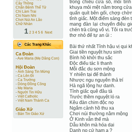
trong chiếu cửa sổ, mối tì
Cây Thông
khuya mỏi mệt nằm trong cử
Chẩn Bệnh Thế Tử
Chí Làm Trai
quấn quít bên gối, chợp chờ
Chí Nam Nhi
tỉnh giấc. Một điểm sáng đèn t
Chơi Núi An Lão
mang đàn lại chuyển điệu giờ
Chữ Nhàn
1
chén trà cũng vô vị. Tôi ra t
2
3
4
5
6
Next
thơ nhỏ để tự an ủi :
Các Trang Khác
Bài thứ nhất Tỉnh hậu vị qui 
Giai tiền nguyệt hựu sinh
Ca Ðoàn
Bình hồ khởi thu sắc
-
Ave Maria (Mẹ Dâng Con)
Độc điểu tác li thanh
Hội Ðoàn
Mỗi đắc du sơn mộng
-
Ánh Sáng Tin Mừng
Y nhiên tại đế thành
-
Ca Lên Đi
Nhược ngu nguyên thả trí
-
Ca Trưởng
-
Dòng Đồng Công
Hà ngã lộng hư danh.
-
Mẹ Maria
Tỉnh giấc quê đâu tá
-
Người Tin Hữu
Trước thềm nguyệt ló ra
-
Việt Catholic
-
Việt Nam Thánh Ca
Kêu đàn chim độc nọ
Ngắm cảnh hồ thu xa
Giáo Xứ
Chơi núi thường nằm mộng
-
Bản Tin Giáo Xứ
Ở Kinh vẫn thế mà
Dẫu khôn mà hóa dại
Danh nọ cứ ham a ?