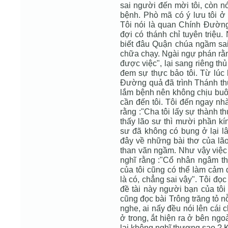
sai người đến mời tôi, còn nói
bệnh. Phò mã có ý lưu tôi ở l
Tôi nói là quan Chính Đường
đợi có thánh chỉ tuyên triệu
biết đâu Quận chúa ngầm sai t
chữa chạy. Ngài ngự phán rằn
được việc", lại sang riêng th
đem sự thực bảo tôi. Từ lúc 
Đường quả đã trình Thánh thượ
lắm bệnh nên không chịu buôn
cần đến tôi. Tôi đến ngay nh
rằng :"Cha tôi lấy sự thành t
thấy lão sư thì mười phần kí
sư đã không có bụng ở lại lâ
đây về những bài thơ của lão
than vãn ngầm. Như vậy việc 
nghĩ rằng :"Cổ nhân ngâm th
của tôi cũng có thể làm cảm 
là có, chẳng sai vậy". Tôi đọ
đề tài này người bạn của tôi
cũng đọc bài Trông trăng tỏ 
nghe, ai nấy đều nói lên cái 
ở trong, ắt hiện ra ở bên ng
lại không nghĩ thương sao ? 