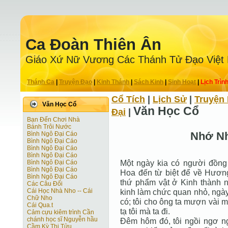
Ca Ðoàn Thiên Ân
Giáo Xứ Nữ Vương Các Thánh Tử Ðạo Việt
Thánh Ca
|
Truyện Ðạo
|
Kinh Thánh
|
Sách Kinh
|
Sinh Hoạt
|
Lịch Trìn
Cổ Tích
|
Lịch Sử
|
Truyện 
Văn Học Cổ
Văn Học Cổ
Ðại
|
Bạn Đến Chơi Nhà
Bánh Trôi Nước
Nhớ N
Bình Ngô Đại Cáo
Bình Ngô Đại Cáo
Bình Ngô Đại Cáo
Bình Ngô Đại Cáo
Một ngày kia có người đồn
Bình Ngô Đại Cáo
Bình Ngô Đại Cáo
Hoa đến từ biệt để về Hương
Bình Ngô Đại Cáo
thứ phẩm vật ở Kinh thành 
Các Câu Đối
Cái Học Nhà Nho -- Cái
kinh làm chức quan nhỏ, ngày
Chữ Nho
có; tôi cho ông ta mượn vài m
Cái Qua.t
tạ tôi mà ta đi.
Cảm cựu kiêm trình Cần
chánh học sĩ Nguyễn hầu
Đêm hôm đó, tôi ngồi ngơ ng
Cầm Kỳ Thi Tửu