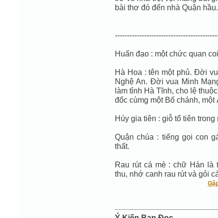
bài thơ đó đến nhà Quận hầu.
------------------------------------------
Huấn đạo : một chức quan coi
Hà Hoa : tên một phủ. Đời v
Nghệ An. Đời vua Minh Mạn
làm tỉnh Hà Tĩnh, cho lệ thuộ
đốc cùmg một Bố chánh, một Án
Húy gia tiên : giỗ tổ tiên trong
Quận chúa : tiếng gọi con g
thất.
Rau rút cá mè : chữ Hán là
thu, nhớ canh rau rút và gỏi 
Gặp
Ý Kiến Bạn Ðọc