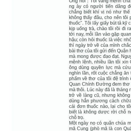
Ông nói :"Tôi vâng mệnh cha
ng ày có người tiến dâng đơ
chẳng biết khí vị nó như th
không thấy đâu, cho nên tôi 
thuốc". Tôi lấy giấy bút tả kỹ
kịp uống trà, chào tôi rồi đi
tới nay, mỗi lần vào gặp quan
hậu; còn hỏi thuốc là việc n
thì ngày trở về của mình chắ
bài thơ của tôi gửi đến Quận 
mà mong được đạo đạt. Nguyê
mệnh lệnh, nhiều lần tôi xi
ông dùng quyền lực mà cứu g
nghìn lần, rốt cuộc chẳng ăn
phẩm về thơ của tôi đệ trình
Quan Chính Đường đem thơ xe
mà thôi. Lúc này đã là tháng n
trở về làng cũ, nhưng không
dùng hẳn phương cách chữa 
cái đơn thuốc nào, lại cho tô
biết là không dược rời chỗ 
chỗ trọ.
Một ngày nọ có quận chúa ma
mã Cung (phò mã là con Quá