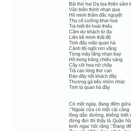
Bài thứ hai Dạ tọa thiên sầm t
Vân biên thính nhạn qua
Hồ minh thâm đắc nguyệt
Thụ cổ cưỡng khai hoa
Trà hiết thi hoài thiểu
Cầm dư khách tứ đa
Liên kê minh thất độ
Tinh đẩu mãn quan hà
Cảnh tối ngồi nơi vắng
Từng mây lắng nhạn bay
Hồ trong trăng chiếu sáng
Cây cối hoa nở chầy
Trà cạn lòng thơ cạn
Đàn đây nỗi khách đây
Thương gà kêu nhớn nhác
Tinh tú quan hà đầy
Có một ngày, đang đêm giữa c
:"Ngoài cửa có một cái cáng r
lồng dẫn đường, không biết c
đứng đợi thì thấy là Quận hầ
kinh ngạc hỏi rằng :"Đang đê