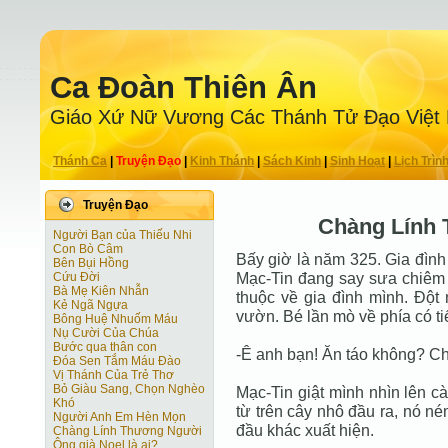
Ca Ðoàn Thiên Ân
Giáo Xứ Nữ Vương Các Thánh Tử Ðạo Việt
Thánh Ca
|
Truyện Ðạo
|
Kinh Thánh
|
Sách Kinh
|
Sinh Hoạt
|
Lịch Trìn
Truyện Ðạo
Chàng Lính
Người Bạn của Thiếu Nhi
Con Bò Câm
Bấy giờ là năm 325. Gia đình
Bên Bụi Hồng
Mạc-Tin đang say sưa chiêm
Cứu Đời
Bà Mẹ Kiên Nhẫn
thuộc về gia đình mình. Đột 
Kẻ Ngã Ngựa
vườn. Bé lần mò về phía có ti
Bông Huệ Nhuốm Máu
Nụ Cười Của Chúa
Bước qua thân con
-Ê anh bạn! Ăn táo không? C
Đóa Sen Tắm Máu Đào
Vị Thánh Của Trẻ Thơ
Bỏ Giàu Sang, Chọn Nghèo
Mạc-Tin giật mình nhìn lên cà
Khó
từ trên cây nhô đầu ra, nó ném
Người Anh Em Hèn Mọn
đầu khác xuất hiện.
Chàng Lính Thương Người
Ông già Noel là ai?