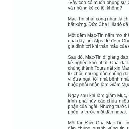
-Vậy con có muốn phụng sự Ch
và những kẻ có tội không?
Mạc-Tin phải công nhận là c
bất xứng. Đức Cha Hilariô đã
Một đêm Mạc-Tin nằm mơ thấy
qua dãy núi Alps để đem Chúa
gia đình tới khi thân mẫu củ
Sau đó, Mạc-Tin đi giảng đạ
kẻ nghèo khó nhất. Cha đã 
chúng thành Tours nài xin Mạ
từ chối, nhưng dân chúng đã 
vì đưa ngài tới nhà bệnh nhâ
buộc phải nhận làm Giám Mục
Ngay sau khi làm giám Mục,
trình phá hủy các chùa miếu
phận của ngài. Nhưng trước h
phép lạ trước mặt dân ngoại.
Một lần Đức Cha Mạc-Tin tí
dân chúng quanh vùng tin rằ