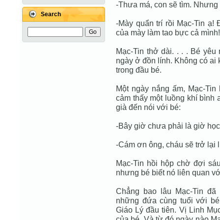
-Thưa má, con sẽ tìm. Nhưng m
Search
-Mày quẩn trí rồi Mạc-Tin ạ!
của mày làm tao bực cả mình!
Mạc-Tin thở dài. . . . Bé yê
ngày ở đồn lính. Không có ai 
trong đầu bé.
Một ngày nắng ấm, Mạc-Tin 
cảm thấy một luồng khí bình 
già đến nói với bé:
-Bây giờ chưa phải là giờ học
-Cám ơn ông, cháu sẽ trở lại 
Mạc-Tin hồi hộp chờ đợi sáu 
nhưng bé biết nó liên quan v
Chẳng bao lâu Mạc-Tin đã 
những đứa cùng tuổi với bé.
Giáo Lý đầu tiên. Vị Linh Mụ
của bé. Và từ đó ngày nào Mạc