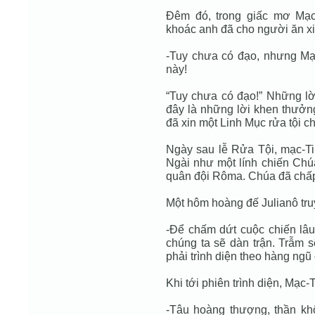
Đêm đó, trong giấc mơ Mạc
khoác anh đã cho người ăn x
-Tuy chưa có đạo, nhưng Mạ
này!
“Tuy chưa có đạo!” Những lời
đây là những lời khen thưở
đã xin một Linh Mục rửa tội c
Ngày sau lễ Rửa Tội, mạc-Ti
Ngài như một lính chiến Chúa
quân đội Rôma. Chúa đã chấp
Một hôm hoàng đế Julianô tru
-Để chấm dứt cuộc chiến lâu
chúng ta sẽ dàn trận. Trẫm 
phải trình diện theo hàng ngũ
Khi tới phiên trình diện, Mạc
-Tâu hoàng thượng, thần kh