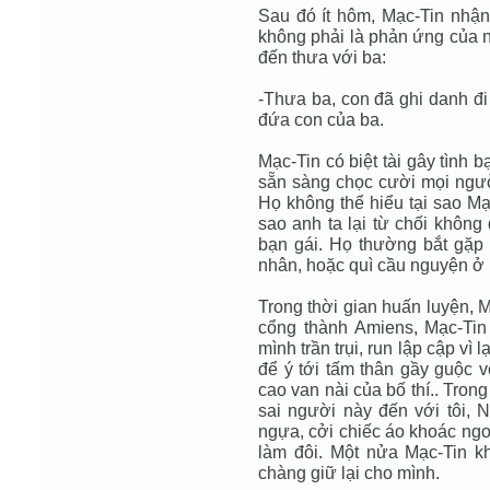
Sau đó ít hôm, Mạc-Tin nhận
không phải là phản ứng của 
đến thưa với ba:
-Thưa ba, con đã ghi danh đi 
đứa con của ba.
Mạc-Tin có biệt tài gây tình b
sẵn sàng chọc cười mọi người
Họ không thể hiểu tại sao Mạc
sao anh ta lại từ chối không
bạn gái. Họ thường bắt gặp
nhân, hoặc quì cầu nguyện ở 
Trong thời gian huấn luyện, 
cổng thành Amiens, Mạc-Tin
mình trần trụi, run lập cập v
để ý tới tấm thân gầy guộc v
cao van nài của bố thí.. Tron
sai người này đến với tôi, 
ngựa, cởi chiếc áo khoác ngo
làm đôi. Một nửa Mạc-Tin k
chàng giữ lại cho mình.