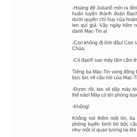
-Hoàng đế Julianô mới ra lện
huấn luyện thành đoàn Bạc
dưới quyền chỉ huy của hoà
len quí giá. Vậy ngày hôm n
danh Mạc-Tin ạ!
-Con không đi lính đâu! Con 
Chúa.
-Có đạo!!! sao mày lẩm cẩm t
Tiếng ba Mạc-Tin vang động 
bực tức về câu nói của Mạc-T
-Được rồi, tao sẽ dậy mày bi
thế nào! Mày có tới phòng tu
-Không!
Không nói thêm một lời, ba M
phòng tuyển binh bó bộc cậ
như một sĩ quan tương lai khi 