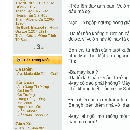
THÁNH NỮ TÊRÊSA HÀI
-Trèo lên đây anh bạn! Vườn
ÐỒNG GIÊSU
đâu mà sợ!
Thánh Lêô Cả - Giáo
Hoàng Tấn Sĩ (+461)
Thánh Albertô Cả (1206-
Mạc-Tin ngập ngừng trong giây l
1280)
Nữ thánh Elisabeth – Hung
Gia Lợi (1207-1231)
-Ba tôi bảo không được ăn c
Thánh Cêcilia Đồng Trinh
được, vì vườn này từ nay là củ
Tử Đạo
3
1
2
4
Bọn trai từ trên cành tuột x
nhìn Mạc-Tin. Một đứa ngồm
Các Trang Khác
Tin:
Ca Ðoàn
-Ba mày là ai?
-
Ave Maria (Mẹ Dâng Con)
-Ba tôi là Quân Đoàn Trưởng.
Hội Ðoàn
-Mày có đạo phải không? Mày
-
Ánh Sáng Tin Mừng
-Tôi không biết. Tôi mới ở Sa
-
Ca Lên Đi
-
Ca Trưởng
-
Dòng Đồng Công
Đột nhiên bọn con trai ù té 
-
Mẹ Maria
Bé ngồi bên thềm nhà với dán
-
Người Tin Hữu
-
Việt Catholic
-
Việt Nam Thánh Ca
-Mày lại ngồi mơ mộng một 
bạn mà chơi?
Giáo Xứ
-
Bản Tin Giáo Xứ