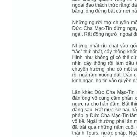
ngoại đạo thách thức rằng: dâ
bằng lòng đứng bất cứ nơi nà
Những người thợ chuyên môn 
Đức Cha Mạc-Tin đứng ngay 
ngài. Rất đông người ngoại đạ
Những nhát rìu chặt vào gố
“rắc” thứ nhất, cây thông kh
Hình như không gì có thể c
nhìn cây thông rồi làm dấu 
chuyển hướng như có một sứ
rồi ngả rầm xuống đất. Dân c
kinh ngạc, họ tin vào quyền 
Lần khác Đức Cha Mạc-Tin r
đàn ông vô cùng căm phẫn x
ngực ra cho hắn đâm. Bất thì
đàng sau. Rất mực sợ hãi, hắ
phép lạ Đức Cha Mạc-Tin làm
vô kể. Ngài thường phải ẩn m
đã trải qua những năm cuối đ
thành Tours, nước pháp. Ng