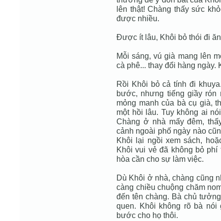
lên thật! Chàng thấy sức khỏ
được nhiều.
Được ít lâu, Khôi bỏ thói đi ă
Mỗi sáng, vú già mang lên mộ
cà phê... thay đổi hàng ngày.
Rồi Khôi bỏ cả tính đi khuya
bước, nhưng tiếng giầy rón 
mỏng manh của bà cụ già, th
một hồi lâu. Tuy không ai nó
Chàng ở nhà mấy đêm, thấy 
cảnh ngoài phố ngày nào cũng
Khôi lại ngồi xem sách, hoặ
Khôi vui vẻ đã không bỏ phí t
hòa cần cho sự làm việc.
Dù Khôi ở nhà, chàng cũng nh
càng chiều chuộng chăm nom.
đến tên chàng. Bà chủ tưởng
quen. Khôi không rõ bà nói
bước cho họ thôi.