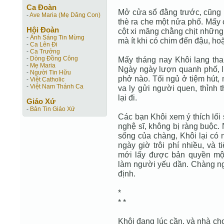
Ca Ðoàn
Mở cửa sổ đằng trước, cũng 
-
Ave Maria (Mẹ Dâng Con)
thè ra che một nửa phố. Mấy 
Hội Ðoàn
cột xi măng chằng chịt những
-
Ánh Sáng Tin Mừng
mà ít khi có chim đến đậu, hoặ
-
Ca Lên Đi
-
Ca Trưởng
-
Dòng Đồng Công
Mấy tháng nay Khôi lang tha
-
Mẹ Maria
Ngày ngày lượn quanh phố, lú
-
Người Tin Hữu
phở nào. Tối ngủ ở tiệm hút,
-
Việt Catholic
-
Việt Nam Thánh Ca
va ly gửi người quen, thỉnh 
lại đi.
Giáo Xứ
-
Bản Tin Giáo Xứ
Các bạn Khôi xem ý thích lối
nghệ sĩ, không bị ràng buộc. 
sống của chàng, Khôi lại có 
ngày giờ trôi phí nhiều, và 
mới lấy được bản quyền mộ
làm người yếu dần. Chàng ngh
định.
*
* *
Khôi đang lúc cần, và nhà ch