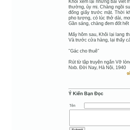
Khôi xem lại những bài viết 
thường, ủy mị. Chàng ngồi s
đống giấy trước mặt. Thời k
pho tượng, có lúc thở dài, mơ
Gần sáng, chàng đem đốt hết 
Mấy hôm sau, Khôi lại lang t
Và trước cửa hàng, lại thấy cá
"Gác cho thuê"
Rút từ tập truyện ngắn Vỡ lòn
Nxb. Đời Nay, Hà Nội, 1940
g
Ý Kiến Bạn Ðọc
Tên