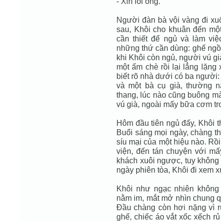
- Xin lỗi ông.
Người đàn bà vội vàng đi xuố
sau, Khôi cho khuân đến một
cần thiết để ngủ và làm vi
những thứ cần dùng: ghế ngồi
khi Khôi còn ngủ, người vú gi
một ấm chè rồi lại lẳng lặn
biết rõ nhà dưới có ba người:
và một bà cụ già, thường 
thang, lúc nào cũng buông m
vú già, ngoài mấy bữa cơm tron
Hôm đầu tiên ngủ đấy, Khôi th
Buổi sáng mọi ngày, chàng t
síu mại của một hiệu nào. Rồi
viện, đến tán chuyện với mấy
khách xuôi ngược, tuy không
ngày phiên tòa, Khôi đi xem x
Khôi như ngạc nhiên không
nằm im, mắt mở nhìn chung qu
Đầu chàng còn hơi nặng vì 
ghế, chiếc áo vắt xốc xếch r