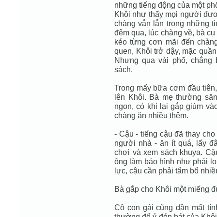
những tiếng động của một phố 
Khôi như thấy mọi người đươ
chàng vẫn lẫn trong những ti
đêm qua, lúc chàng về, bà cụ 
kéo từng cơn mãi đến chàng 
quen, Khôi trở dậy, mặc quần á
Nhưng qua vài phố, chẳng b
sách.
Trong mấy bữa cơm đầu tiên, 
lên Khôi. Bà mẹ thường să
ngon, có khi lại gắp giùm và
chàng ăn nhiều thêm.
- Cậu - tiếng cậu đã thay cho 
người nhà - ăn ít quá, lấy đ
chơi và xem sách khuya. Cậu
ông làm báo hình như phải lo
lực, cậu cần phải tẩm bổ nhiề
Bà gắp cho Khôi một miếng đù
Cô con gái cũng dần mất tín
thường để ý đón bát của Khôi