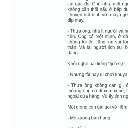
cái gác đó. Chủ nhà, một ng
không cần thổi nấu ở bếp dướ
chuyện bất bình với mấy ngườ
dịp may.
- Thưa ông, nhà ít người và 
tiền. Ông có một mình, ở đ
chúng tôi thì cũng xin vui l
thận. Vả lại người lịch sự, 
dàng.
Khôi nghe hai tiếng "lịch sự",
- Nhưng tôi hay đi chơi khuya,
- Thưa ông không can gì. 
thỏang ông có đi xem xi nê, h
ngoài cửa hàng. Vú ấy tỉnh n
Một giọng con gái gọi với lên:
- Me xuống bán hàng.