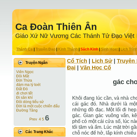
Ca Ðoàn Thiên Ân
Giáo Xứ Nữ Vương Các Thánh Tử Ðạo Việt
Thánh Ca
|
Truyện Ðạo
|
Kinh Thánh
|
Sách Kinh
|
Sinh Hoạt
|
Lịch Trìn
Cổ Tích
|
Lịch Sử
|
Truyện 
Truyện Ngắn
Ðại
|
Văn Học Cổ
Viên Ngọc
Ðôi Mắt
gác cho
Ðời Thừa
đám ma lý toét
Đất Đỏ
đi chơi tết
Khôi đang lúc cần, và nhà ch
Đi săn khỉ
Đôi dòng tiểu sử
cái gác đó. Nhà dưới là một
Đời là một cuộc chiến đấu
những đồ đạc. Một lối đi hẹp
Đường Tăng
gác. Gian gác vuông vắn, kê
6
Prev
4
5
phố có một cái cửa sổ, lúc nà
tối tăm và ẩm. Lúc mặt trời 
Các Trang Khác
chỗ nóc để hở, lắp kính chiếu