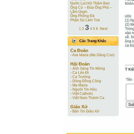
Nước Lụt Hỏi Thăm Bạn
Khôn 
Ông Cò -- Đùa Ông Phủ --
Lắm Quan
Ông Phỗng Đá
o0o
Phận Sự Làm Trai
(1) N
(2) M
3
1
2
4
5
6
Next
Trong
vào n
về. N
Các Trang Khác
ông r
ca tr
Ca Ðoàn
-
Ave Maria (Mẹ Dâng Con)
Hội Ðoàn
-
Ánh Sáng Tin Mừng
Ý Ki
-
Ca Lên Đi
-
Ca Trưởng
Tên
-
Dòng Đồng Công
-
Mẹ Maria
-
Người Tin Hữu
-
Việt Catholic
-
Việt Nam Thánh Ca
Giáo Xứ
-
Bản Tin Giáo Xứ