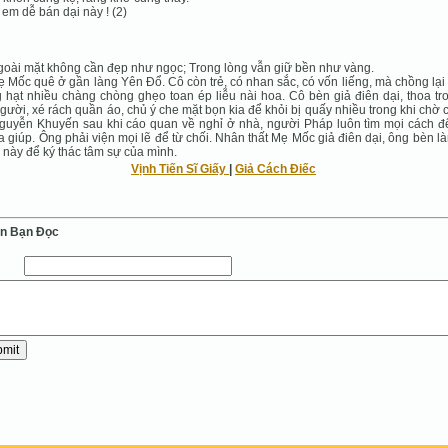
em dễ bán dại này ! (2)
goài mặt không cần đẹp như ngọc; Trong lòng vẫn giữ bền như vàng.
ẹ Mốc quê ở gần làng Yên Đổ. Cô còn trẻ, có nhan sắc, có vốn liếng, mà chồng lại 
 hạt nhiều chàng chòng ghẹo toan ép liễu nài hoa. Cô bèn giả điên dại, thoa tr
gười, xé rách quần áo, chủ ý che mặt bọn kia để khỏi bị quấy nhiều trong khi chờ
guyễn Khuyến sau khi cáo quan về nghỉ ở nhà, người Pháp luôn tìm mọi cách đ
a giúp. Ông phải viện mọi lẽ để từ chối. Nhân thất Mẹ Mốc giả điên dại, ông bèn l
ù này để ký thác tâm sự của mình.
Vịnh Tiến Sĩ Giấy
|
Giả Cách Điếc
ến Bạn Ðọc