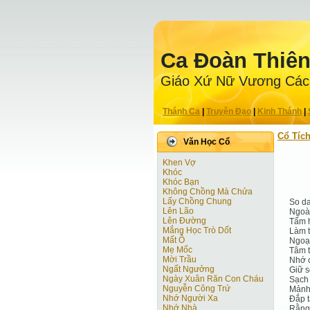
Ca Ðoàn Thiê
Giáo Xứ Nữ Vương Các
Thánh Ca
|
Truyện Ðạo
|
Kinh Thánh
|
Cổ Tíc
Văn Học Cổ
Khen Vợ
Khóc
Khóc Bạn
Không Chồng Mà Chửa
Lấy Chồng Chung
So da
Lên Lão
Ngoài
Lên Đường
Tấm 
Mắng Học Trò Dốt
Làm t
Mất Ô
Ngoại
Mẹ Mốc
Tâm t
Mời Trầu
Nhớ 
Ngất Ngưởng
Giữ s
Ngày Xuân Răn Con Cháu
Sạch 
Nguyễn Công Trứ
Mảnh 
Nhớ Người Xa
Đắp t
Nhớ Nhà
Rằng 