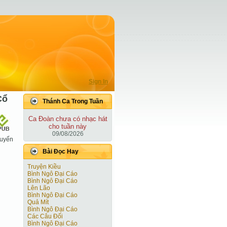
Sign In
Cổ
Thánh Ca Trong Tuần
Ca Ðoàn chưa có nhạc hát
cho tuần này
09/08/2026
uyến
Bài Ðọc Hay
Truyện Kiều
Bình Ngô Đại Cáo
Bình Ngô Đại Cáo
Lên Lão
Bình Ngô Đại Cáo
Quả Mít
Bình Ngô Đại Cáo
Các Câu Đối
Bình Ngô Đại Cáo