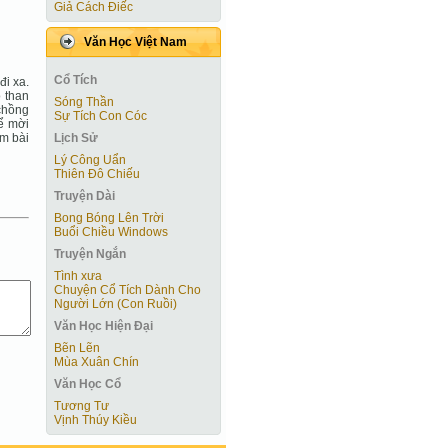
Giả Cách Điếc
Văn Học Việt Nam
Cổ Tích
đi xa.
o than
Sóng Thần
 chồng
Sự Tích Con Cóc
ể mời
Lịch Sử
àm bài
Lý Công Uẩn
Thiên Đô Chiếu
Truyện Dài
Bong Bóng Lên Trời
Buổi Chiều Windows
Truyện Ngắn
Tình xưa
Chuyện Cổ Tích Dành Cho
Người Lớn (Con Ruồi)
Văn Học Hiện Ðại
Bẽn Lẽn
Mùa Xuân Chín
Văn Học Cổ
Tương Tư
Vịnh Thúy Kiều