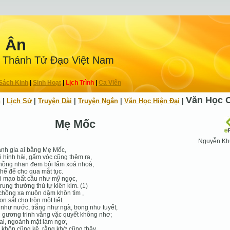
n Ân
 Thánh Tử Ðạo Việt Nam
Sách Kinh
|
Sinh Hoạt
|
Lịch Trình
|
Ca Viên
Văn Học 
h
|
Lịch Sử
|
Truyện Dài
|
Truyện Ngắn
|
Văn Học Hiện Ðại
|
Mẹ Mốc
Nguyễn Kh
nh gía ai bằng Mẹ Mốc,
 hình hài, gấm vóc cũng thêm ra,
hồng nhan đem bôi lấm xoá nhoà,
hế để cho qua mắt tục.
 mạo bất cầu như mỹ ngọc,
rung thường thủ tự kiên kim. (1)
chồng xa muôn dặm khôn tìm ,
on sắt cho tròn một tiết.
như nước, trắng như ngà, trong như tuyết,
gương trinh vằng vặc quyết không nhơ;
ai, ngoảnh mặt làm ngơ,
khôn cũng kệ, rằng khờ cũng thây.