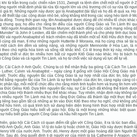
 khi từ trần trong cuộc chiến năm 1531, Zwingli ra lệnh dìm chết một số người ở Z
ững người nhất định phải tái rửa tội người lớn và chủ trương chỉ có sự rửa tội ngư
ó giá trị. Những người này được gọi là Anabaptist (tái tẩy) và họ đã đi quá xa. Họ
h để thiết lập các cộng đoàn nhỏ bé, sống khắng khít trong các vùng hẻo lánh ở M
ía đông. Trong thời gian này, tên Anabaptist được dùng để chỉ nhiều tổ chức khác
 chung quy, họ đều cho rằng tín điều của người Công Giáo và Tin Lành thì qu
 Một người Anabaptist là Thomas Munzer, đã xách động cuộc cách mạng nông dâ
Munster" là John ở Leiden, đã tấn chiếm một thành phố và cho phép tình dục bừa
Một vài người Anabaptist vô trách nhiệm này đã khiến một số Kitô Hữu đích thực b
ô cùng dã man, tỉ như những người Hutterite ở Moravia, mà họ cùng chia sẻ tài 
 một cách êm đềm và siêng năng, và những người Mennonite ở Hòa Lan, là 
 theo chủ nghĩa hòa bình và sống rất khắc khổ. Có lẽ trong thời kỳ này, những
ptist chết vì đức tin nhiều hơn bất cứ người Kitô Giáo nào khác. Họ bị bách h
 Công Giáo và cả người Tin Lành, và họ từ chối việc sử dụng vũ lực để tự vệ.
ộc Cải Cách ở Anh Quốc. Chúng ta có thể nhận thấy ba giòng Cải Cách Tin Lành 
- Luther, Calvin và Anabaptist -- ngày càng ít giống với Giáo Hội Công Giáo mà
biệt. Trước đây, nguyên tắc của Công Giáo là sự hợp nhất của đức tin, bây giờ
thế bằng nguyên tắc của Tin Lành là sự tinh tuyền của đức tin, càng ngày càng có
ức phân lập, mỗi một tổ chức đều cho rằng mình tinh tuyền hơn và trung tín hơn vớ
a Ðức Giêsu Kitô. Dựa trên nguyên tắc này, sự Cải Cách đã không thể tránh đượ
chia Giáo Hội thành nhiều thực thể khác nhau. Tuy nhiên, nhận định này không l
 nhiều người Tin Lành mà họ cho rằng Ðức Giêsu đã thành lập một thực thể vô 
g liêng bao gồm tất cả những ai tin vào Ðức Kitô theo như họ nghĩ, chứ không ph
thể hữu hình, có quá trình lịch sử đang hiện diện trong hình thức hợp nhất trên th
gười Công Giáo hiểu biết về giáo hội. Ðây là một trong những khác biệt quan 
 sự hiểu biết giữa người Công Giáo và hầu hết người Tin Lành.
hiên, giáo hội Cải Cách có quan điểm rất gần với Công Giáo, ít ra là lúc ban đầu,
Hội Anh Quốc, Anh Giáo. Vì lý do luân lý hoặc chính trị, Giáo Hội này được thành l
enry VIII của nước Anh. Trước đó, Henry được một giáo hoàng đặt làm Người B
in. Sau đó, ông quyết định li dị người vợ của mình là bà Catherine ở Aragon, chỉ