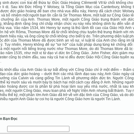
 sinh được con trai để thừa tự. Ðức Giáo Hoàng Clêmentê VII từ chối không cho
 li dị. Sau khi Ðức Hồng Y Wolsey, là Tổng Giám Mục của Canterbury, không t
 được đức giáo hoàng để ban cho nhà vua điều này, Henry đã cách chức Wolse
 và bổ nhiệm một người bạn tín cẩn là Sir Thomas More, một luật sư Công Giáo l
 chưởng ấn của Anh. Thomas More, một người Công Giáo trung thành với đức
, khẳng định rằng ông chỉ chấp nhận chức vụ này nếu không dính líu đến vấn đề
hà vua. Vào năm 1534, khi Henry tự xưng là thủ lãnh tối cao của Giáo Hội Anh 
iên hệ với Rôma, Thomas More đã từ chối không chịu tuyên thệ trung thành với n
danh hiệu này, và ông cũng từ chối không cho biết lý do. Trên phương diện luật ph
ộc đời của Thomas More đã được bình an vô sự, vì luật lệ của Anh cho rằng im l
ý. Tuy nhiên, Henry không để sự "sơ hở" của luật pháp dung túng kẻ chống đối 
 là một người nổi tiếng trong nước như Thomas More, do đó Thomas More đã bị
ào năm 1535, như một vị tử đạo vì đức tin Công Giáo. John Fisher, đức giám mụ
ster cũng bị chém đầu, sau này cả hai vị đều được Giáo Hội Công Giáo tuyên xư
.
ù khởi đầu của Anh Giáo là sự bất đồng với Công Giáo chỉ ở một điểm -- thẩm 
đạo của đức giáo hoàng -- dưới thời các nhà lãnh đạo sau này, Anh Giáo ngày c
hưởng của Calvin và càng giống Tin Lành về phương diện đức tin. Người Công
 thế kỷ mười sáu và mười bảy bị bách hại một cách cay đắng ở Anh. Những người
iáo hoàng được coi là phần tử phá hoại làm suy yếu nhà nước, nhất là sau kh
s, một người Công Giáo, mưu toan phá vỡ Nghị Viện Anh nhưng bất thành. Tuy n
hiều thế kỷ, một phần lớn Anh Giáo đã trở về với đặc tính của Công Giáo, và do đ
nhiều người Anh Giáo tự coi họ là người Công Giáo hơn là người Tin Lành.
ến Bạn Ðọc