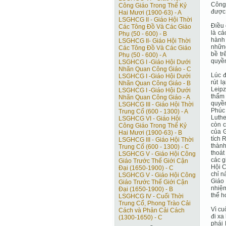
Công 
Công Giáo Trong Thế Kỷ
được 
Hai Mươi (1900-63) - A
LSGHCG II - Giáo Hội Thời
Ðiều 
Các Tông Ðồ Và Các Giáo
là cá
Phụ (50 - 600) - B
hành 
LSGHCG II- Giáo Hội Thời
những
Các Tông Ðồ Và Các Giáo
bề tr
Phụ (50 - 600) - A
quyền
LSGHCG I -Giáo Hội Dưới
Nhãn Quan Công Giáo - C
Lúc đ
LSGHCG I -Giáo Hội Dưới
rút l
Nhãn Quan Công Giáo - B
Leipz
LSGHCG I -Giáo Hội Dưới
thẩm
Nhãn Quan Công Giáo - A
quyền
LSGHCG III - Giáo Hội Thời
Phúc
Trung Cổ (600 - 1300) - A
Luthe
LSGHCG VI - Giáo Hội
còn c
Công Giáo Trong Thế Kỷ
của G
Hai Mươi (1900-63) - B
tích 
LSGHCG III - Giáo Hội Thời
thành
Trung Cổ (600 - 1300) - C
thoát
LSGHCG V - Giáo Hội Công
các g
Giáo Trước Thế Giới Cận
Hội C
Ðại (1650-1900) - C
chỉ n
LSGHCG V - Giáo Hội Công
Giáo 
Giáo Trước Thế Giới Cận
nhiệm
Ðại (1650-1900) - B
thể h
LSGHCG IV - Cuối Thời
Trung Cổ, Phong Trào Cải
Vì cu
Cách và Phản Cải Cách
đi xa
(1300-1650) - C
phái 