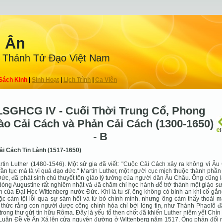
n Ân
 Thánh Tử Ðạo Việt Nam
Sách Kinh
|
Sinh Hoạt
|
Lịch Trình
|
Ca Viên
LSGHCG IV - Cuối Thời Trung Cổ, Phong
ào Cải Cách và Phản Cải Cách (1300-1650)
- B
ải Cách Tin Lành (1517-1650)
rtin Luther (1480-1546). Một sử gia đã viết: "Cuộc Cải Cách xảy ra không vì Â
rần tục mà là vì quá đạo đức." Martin Luther, một người cục mịch thuộc thành phầ
ức, đã phát sinh chủ thuyết tôn giáo lý tưởng của người dân Âu Châu. Ông cũng 
 dòng Augustine rất nghiêm nhặt và đã chăm chỉ học hành để trở thành một giáo s
 của Ðại Học Wittenberg nước Ðức. Khi là tu sĩ, ông không có bình an khi cố gắ
c cảm tội lỗi qua sự sám hối và từ bỏ chính mình, nhưng ông cảm thấy thoải má
thức rằng con người được công chính hóa chỉ bởi lòng tin, như Thánh Phaolô đã
 trong thư gửi tín hữu Rôma. Ðây là yếu tố then chốt đã khiến Luther niêm yết Chí
Luận Ðề về Ân Xá lên cửa nguyện đường ở Wittenberg năm 1517. Ông phản đối 