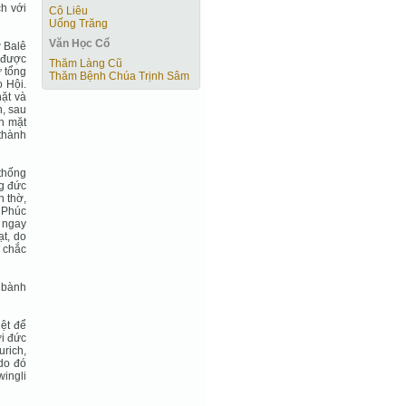
ch với
Cô Liêu
Uống Trăng
Văn Học Cổ
ở Balê
 được
Thăm Làng Cũ
ự tổng
Thăm Bệnh Chúa Trịnh Sâm
 Hội.
hặt và
n, sau
ên mặt
 thành
 thống
ng đức
n thờ,
ừ Phúc
g ngay
ạt, do
n chắc
 bành
iệt để
ới đức
urich,
 do đó
wingli