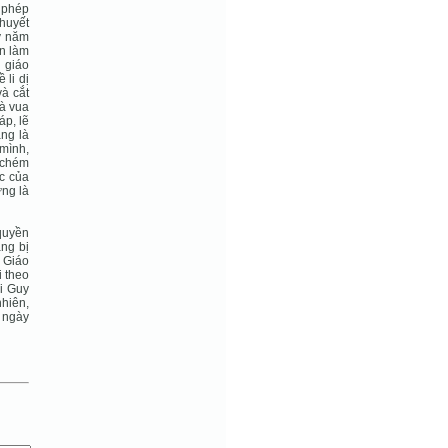
 phép
huyết
y năm
ên làm
 giáo
 li dị
và cắt
hà vua
áp, lẽ
ặng là
mình,
 chém
c của
ng là
quyền
àng bị
 Giáo
 theo
i Guy
hiên,
ó ngày