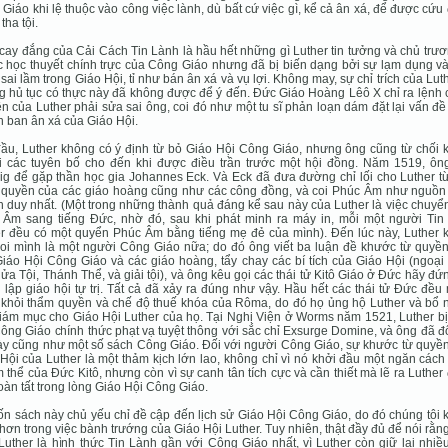
Giáo khi lệ thuộc vào công việc lành, dù bất cứ việc gì, kể cả ân xá, để được cứu
tha tội.
cay đắng của Cải Cách Tin Lành là hầu hết những gì Luther tin tưởng và chủ trươ
c học thuyết chính trực của Công Giáo nhưng đã bị biến dạng bởi sự lạm dụng v
sai lầm trong Giáo Hội, tỉ như bán ân xá và vụ lợi. Không may, sự chỉ trích của Lut
 hủ tục có thực này đã không được để ý đến. Ðức Giáo Hoàng Lêô X chỉ ra lệnh 
ên của Luther phải sửa sai ông, coi đó như một tu sĩ phản loạn dám đặt lại vấn đ
 ban ân xá của Giáo Hội.
ầu, Luther không có ý định từ bỏ Giáo Hội Công Giáo, nhưng ông cũng từ chối 
ại các tuyên bố cho đến khi được điều trần trước một hội đồng. Năm 1519, ôn
ig để gặp thần học gia Johannes Eck. Và Eck đã đưa đường chỉ lối cho Luther t
 quyền của các giáo hoàng cũng như các công đồng, và coi Phúc Âm như nguồn
 duy nhất. (Một trong những thành quả đáng kể sau này của Luther là việc chuyể
 Âm sang tiếng Ðức, nhờ đó, sau khi phát minh ra máy in, mỗi một người Tin
r đều có một quyển Phúc Âm bằng tiếng mẹ đẻ của mình). Ðến lúc này, Luther 
oi mình là một người Công Giáo nữa; do đó ông viết ba luận đề khước từ quyền
iáo Hội Công Giáo và các giáo hoàng, tẩy chay các bí tích của Giáo Hội (ngoại 
Rửa Tội, Thánh Thể, và giải tội), và ông kêu gọi các thái tử Kitô Giáo ở Ðức hãy đứ
 lập giáo hội tự trị. Tất cả đã xảy ra đúng như vậy. Hầu hết các thái tử Ðức đề
 khỏi thẩm quyền và chế độ thuế khóa của Rôma, do đó họ ủng hộ Luther và bổ 
iám mục cho Giáo Hội Luther của họ. Tại Nghị Viện ở Worms năm 1521, Luther bị
ông Giáo chính thức phạt vạ tuyệt thông với sắc chỉ Exsurge Domine, và ông đã đ
ày cũng như một số sách Công Giáo. Ðối với người Công Giáo, sự khước từ quyền
Hội của Luther là một thảm kịch lớn lao, không chỉ vì nó khởi đầu một ngăn cách
 thể của Ðức Kitô, nhưng còn vì sự canh tân tích cực và cần thiết mà lẽ ra Luther
oàn tất trong lòng Giáo Hội Công Giáo.
ốn sách này chủ yếu chỉ đề cập đến lịch sử Giáo Hội Công Giáo, do đó chúng tôi
 hơn trong việc bành trướng của Giáo Hội Luther. Tuy nhiên, thật đầy đủ để nói rằn
Luther là hình thức Tin Lành gần với Công Giáo nhất, vì Luther còn giữ lại nhiề