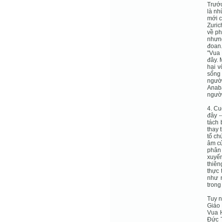
Trước
là nh
mới c
Zuric
về ph
nhưng
đoan.
"Vua 
đây. 
hại v
sống
người
Anaba
người
4. Cu
đây -
tách 
thay 
tổ ch
âm củ
phân 
xuyến
thiên
thực 
như n
trong
Tuy n
Giáo 
Vua H
Ðức T