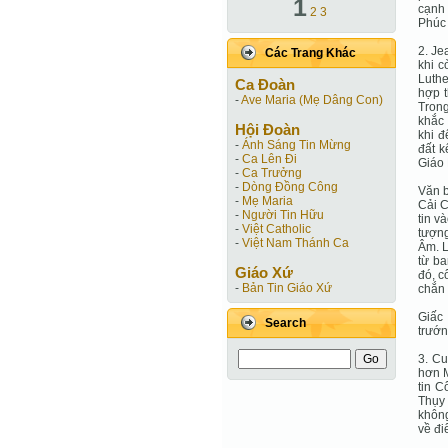
1
cạnh 
2
3
Phúc 
2. Je
Các Trang Khác
khi c
Luthe
Ca Ðoàn
hợp 
-
Ave Maria (Mẹ Dâng Con)
Trong
khắc 
Hội Ðoàn
khi đ
-
Ánh Sáng Tin Mừng
đất k
-
Ca Lên Đi
Giáo 
-
Ca Trưởng
-
Dòng Đồng Công
Văn b
-
Mẹ Maria
Cải C
-
Người Tin Hữu
tin v
-
Việt Catholic
tượng
-
Việt Nam Thánh Ca
Âm. L
từ ba
Giáo Xứ
đó, c
-
Bản Tin Giáo Xứ
chắn 
Giấc
Search
trướn
3. Cu
hơn M
tin C
Thụy 
không
về đi