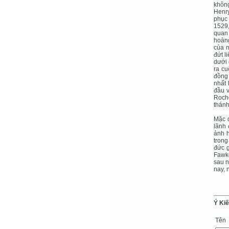
không
Henry
phục
1529,
quan
hoàng
của n
đứt l
dưới 
ra cu
đồng 
nhất
đầu v
Roche
thánh
Mặc d
lãnh 
ảnh 
trong
đức g
Fawke
sau n
nay, 
Ý Ki
Tên