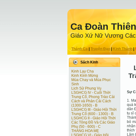
Ca Ðoàn Thiê
Giáo Xứ Nữ Vương Các
Thánh Ca
|
Truyện Ðạo
|
Kinh Thánh
|
Sách Kinh
Kinh Lạy Cha
Tr
Kinh Kính Mừng
Mùa Chay và Mùa Phục
Sinh
Lịch Sử Phung Vụ
Sự C
LSGHCG IV - Cuối Thời
Trung Cổ, Phong Trào Cải
1. Ma
Cách và Phản Cải Cách
quá t
(1300-1650) - B
dân Ð
LSGHCG III - Giáo Hội Thời
tu sĩ
Trung Cổ (600 - 1300) - B
Thánh
LSGHCG II - Giáo Hội Thời
bỏ mặ
Các Tông Ðồ Và Các Giáo
nhận 
Phụ (50 - 600) - C
thích
THÁNG HOA MẸ
Lăm 
LSGHCG VI - Giáo Hội