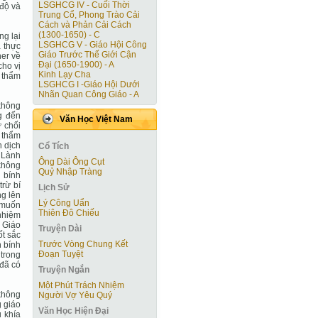
LSGHCG IV - Cuối Thời
 độ và
Trung Cổ, Phong Trào Cải
Cách và Phản Cải Cách
(1300-1650) - C
ng lại
LSGHCG V - Giáo Hội Công
à thực
Giáo Trước Thế Giới Cận
her về
Ðại (1650-1900) - A
cho vị
Kinh Lạy Cha
ề thẩm
LSGHCG I -Giáo Hội Dưới
Nhãn Quan Công Giáo - A
không
g đến
Văn Học Việt Nam
ừ chối
 thẩm
n dịch
Cổ Tích
 Lành
Ông Dài Ông Cụt
không
Quỷ Nhập Tràng
 bính
trừ bí
Lịch Sử
ng lên
Lý Công Uẩn
u muốn
Thiên Đô Chiếu
nhiệm
 Giáo
Truyện Dài
ốt sắc
Trước Vòng Chung Kết
 bính
Ðoạn Tuyệt
 trong
 đã có
Truyện Ngắn
Một Phút Trách Nhiệm
 không
Người Vợ Yêu Quý
g giáo
Văn Học Hiện Ðại
u khía