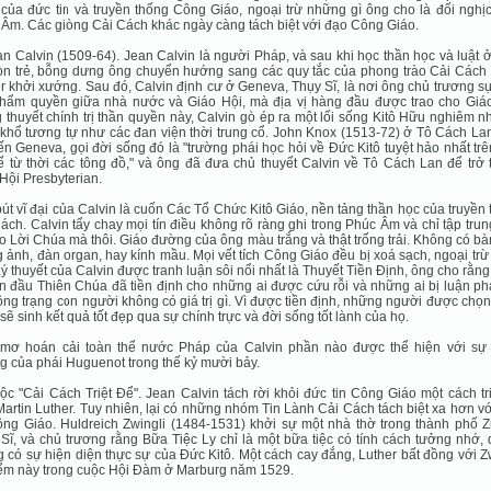
của đức tin và truyền thống Công Giáo, ngoại trừ những gì ông cho là đối nghị
Âm. Các giòng Cải Cách khác ngày càng tách biệt với đạo Công Giáo.
an Calvin (1509-64). Jean Calvin là người Pháp, và sau khi học thần học và luật 
òn trẻ, bỗng dưng ông chuyển hướng sang các quy tắc của phong trào Cải Cách
r khởi xướng. Sau đó, Calvin định cư ở Geneva, Thụy Sĩ, là nơi ông chủ trương s
thẩm quyền giữa nhà nước và Giáo Hội, mà địa vị hàng đầu được trao cho Giáo
 thuyết chính trị thần quyền này, Calvin gò ép ra một lối sống Kitô Hữu nghiêm n
khổ tương tự như các đan viện thời trung cổ. John Knox (1513-72) ở Tô Cách La
ến Geneva, gọi đời sống đó là "trường phái học hỏi về Ðức Kitô tuyệt hảo nhất tr
ể từ thời các tông đồ," và ông đã đưa chủ thuyết Calvin về Tô Cách Lan để trở
Hội Presbyterian.
út vĩ đại của Calvin là cuốn Các Tổ Chức Kitô Giáo, nền tảng thần học của truyền
ách. Calvin tẩy chay mọi tín điều không rõ ràng ghi trong Phúc Âm và chỉ tập tru
ào Lời Chúa mà thôi. Giáo đường của ông màu trắng và thật trống trải. Không có bà
 ảnh, đàn organ, hay kính mầu. Mọi vết tích Công Giáo đều bị xoá sạch, ngoại tr
ý thuyết của Calvin được tranh luận sôi nổi nhất là Thuyết Tiền Ðịnh, ông cho rằn
n đầu Thiên Chúa đã tiền định cho những ai được cứu rỗi và những ai bị luận ph
ông trạng con người không có giá trị gì. Vì được tiền định, những người được chọ
sẽ sinh kết quả tốt đẹp qua sự chính trực và đời sống tốt lành của họ.
 mơ hoán cải toàn thể nước Pháp của Calvin phần nào được thể hiện với sự
g của phái Huguenot trong thế kỷ mười bảy.
ộc "Cải Cách Triệt Ðể". Jean Calvin tách rời khỏi đức tin Công Giáo một cách tr
artin Luther. Tuy nhiên, lại có những nhóm Tin Lành Cải Cách tách biệt xa hơn v
ông Giáo. Huldreich Zwingli (1484-1531) khởi sự một nhà thờ trong thành phố Z
Sĩ, và chủ trương rằng Bữa Tiệc Ly chỉ là một bữa tiệc có tính cách tưởng nhớ,
 có sự hiện diện thực sự của Ðức Kitô. Một cách cay đắng, Luther bất đồng với Z
ểm này trong cuộc Hội Ðàm ở Marburg năm 1529.