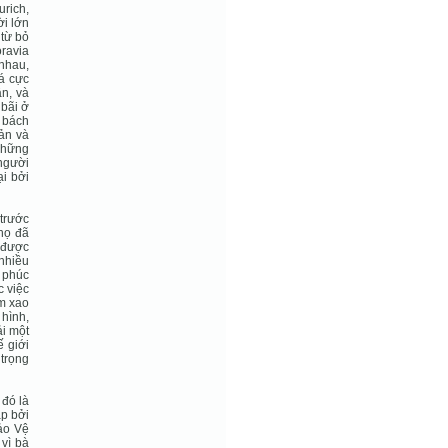
urich,
ời lớn
 từ bỏ
oravia
 nhau,
á cực
n, và
 bãi ở
ị bách
sản và
những
 người
ại bởi
trước
 họ đã
 được
 nhiều
i phúc
c việc
àm xao
hình,
ải một
ế giới
trọng
 đó là
ập bởi
ảo Vệ
 vì bà