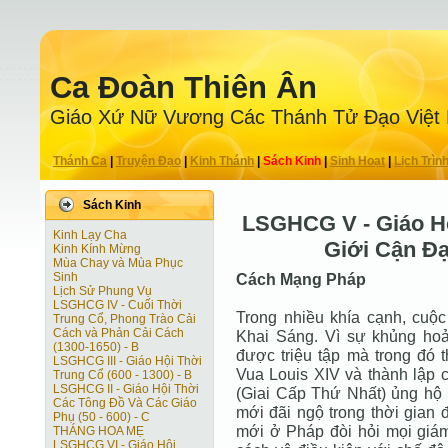
Ca Ðoàn Thiên Ân
Giáo Xứ Nữ Vương Các Thánh Tử Ðạo Việt
Thánh Ca
|
Truyện Ðạo
|
Kinh Thánh
|
Sách Kinh
|
Sinh Hoạt
|
Lịch Trìn
Sách Kinh
LSGHCG V - Giáo H
Kinh Lạy Cha
Giới Cận Ðại
Kinh Kính Mừng
Mùa Chay và Mùa Phục
Sinh
Cách Mạng Pháp
Lịch Sử Phung Vụ
LSGHCG IV - Cuối Thời
Trong nhiều khía cạnh, cuộ
Trung Cổ, Phong Trào Cải
Cách và Phản Cải Cách
Khai Sáng. Vì sự khủng hoả
(1300-1650) - B
được triệu tập mà trong đó 
LSGHCG III - Giáo Hội Thời
Vua Louis XIV và thành lập 
Trung Cổ (600 - 1300) - B
LSGHCG II - Giáo Hội Thời
(Giai Cấp Thứ Nhất) ủng hộ
Các Tông Ðồ Và Các Giáo
mới đãi ngộ trong thời gian 
Phụ (50 - 600) - C
mới ở Pháp đòi hỏi mọi giám
THÁNG HOA MẸ
LSGHCG VI - Giáo Hội