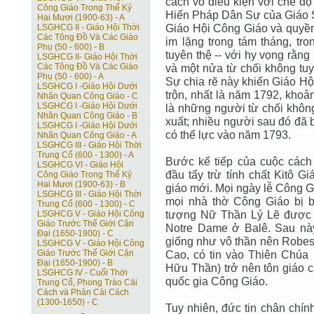
cách vô điều kiện với chế độ
Công Giáo Trong Thế Kỷ
Hiến Pháp Dân Sự của Giáo Sĩ
Hai Mươi (1900-63) - A
Giáo Hội Công Giáo và quyền 
LSGHCG II - Giáo Hội Thời
Các Tông Ðồ Và Các Giáo
im lặng trong tám tháng, tr
Phụ (50 - 600) - B
tuyên thệ -- với hy vọng rằng
LSGHCG II- Giáo Hội Thời
Các Tông Ðồ Và Các Giáo
và một nửa từ chối không tuy
Phụ (50 - 600) - A
Sự chia rẽ này khiến Giáo H
LSGHCG I -Giáo Hội Dưới
trộn, nhất là năm 1792, kho
Nhãn Quan Công Giáo - C
LSGHCG I -Giáo Hội Dưới
là những người từ chối không 
Nhãn Quan Công Giáo - B
xuất; nhiều người sau đó đã 
LSGHCG I -Giáo Hội Dưới
có thế lực vào năm 1793.
Nhãn Quan Công Giáo - A
LSGHCG III - Giáo Hội Thời
Trung Cổ (600 - 1300) - A
Bước kế tiếp của cuộc cách
LSGHCG VI - Giáo Hội
đầu tẩy trừ tính chất Kitô G
Công Giáo Trong Thế Kỷ
Hai Mươi (1900-63) - B
giáo mới. Mọi ngày lễ Công G
LSGHCG III - Giáo Hội Thời
mọi nhà thờ Công Giáo bị 
Trung Cổ (600 - 1300) - C
tượng Nữ Thần Lý Lẽ được
LSGHCG V - Giáo Hội Công
Giáo Trước Thế Giới Cận
Notre Dame ở Balê. Sau này,
Ðại (1650-1900) - C
giống như vô thần nên Robes
LSGHCG V - Giáo Hội Công
Giáo Trước Thế Giới Cận
Cao, có tin vào Thiên Chúa 
Ðại (1650-1900) - B
Hữu Thần) trở nên tôn giáo c
LSGHCG IV - Cuối Thời
quốc gia Công Giáo.
Trung Cổ, Phong Trào Cải
Cách và Phản Cải Cách
(1300-1650) - C
Tuy nhiên, đức tin chân chí