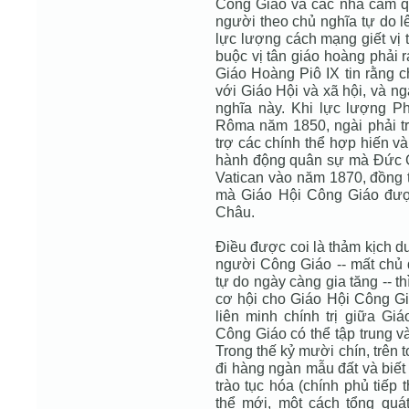
Công Giáo và các nhà cầm qu
người theo chủ nghĩa tự do l
lực lượng cách mạng giết vị 
buộc vị tân giáo hoàng phải 
Giáo Hoàng Piô IX tin rằng ch
với Giáo Hội và xã hội, và n
nghĩa này. Khi lực lượng P
Rôma năm 1850, ngài phải tr
trợ các chính thể hợp hiến và
hành động quân sự mà Ðức G
Vatican vào năm 1870, đồng t
mà Giáo Hội Công Giáo được
Châu.
Ðiều được coi là thảm kịch d
người Công Giáo -- mất chủ 
tự do ngày càng gia tăng -- th
cơ hội cho Giáo Hội Công Gi
liên minh chính trị giữa G
Công Giáo có thể tập trung và
Trong thế kỷ mười chín, trên
đi hàng ngàn mẫu đất và biế
trào tục hóa (chính phủ tiếp 
thể mới, một cách tổng qu