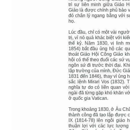
trì sự liên minh giữa Giáo 
Giáo là được chính phủ bảo vệ
đó chân lý ngang bằng với sự
họ.
Lúc đầu, chỉ có một vài ngườ
trị, vì nó quá khác biệt với k
thế kỷ. Năm 1830, vị linh m
1854) bắt đầu ủng hộ các quy
thoát Giáo Hội Công Giáo khỏ
hội có thể theo đuổi các sứ v
ngôn sứ đi trước thời đại. K
lập trường của mình, Ðức Giá
1831 đến 1846), thay vì ủng hộ
sắc lệnh Mirari Vos (1832).
nghĩa tự do có liên quan với 
ngài đã từng gặp khó khăn vớ
ở quốc gia Vatican.
Trong khoảng 1830, ở Âu Châ
thành công đã tạo lập được c
IX (1814-78) lên ngôi giáo
thuận lợi với các lực lượng 