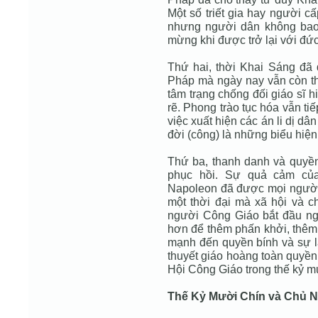
Một số triết gia hay người cấ
nhưng người dân không bao 
mừng khi được trở lại với đức 
Thứ hai, thời Khai Sáng đã 
Pháp mà ngày nay vẫn còn t
tâm trạng chống đối giáo sĩ 
rẽ. Phong trào tục hóa vẫn ti
việc xuất hiện các án li dị d
đời (công) là những biểu hiệ
Thứ ba, thanh danh và quyề
phục hồi. Sự quả cảm củ
Napoleon đã được mọi người
một thời đại mà xã hội và ch
người Công Giáo bắt đầu ng
hơn để thêm phấn khởi, thê
mạnh đến quyền bính và sự l
thuyết giáo hoàng toàn quyền
Hội Công Giáo trong thế kỷ m
Thế Kỷ Mười Chín và Chủ N