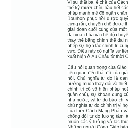
Vì sự thất bại ê chề của Cá
thế kỷ mười chín, hầu hết c
pháp mạnh mẽ để ngăn chặn 
Bourbon phục hồi được quy
cứng rắn, chuyên chế được thi
giai đoạn cuối cùng của một 
đại vua chúa và chế độ chuy
thay thế bằng chính thể đại 
phép sự hợp tác chính trị cũn
vực. Ðiều này có nghĩa sự li
xuất hiện ở Âu Châu từ thời Co
Câu hỏi quan trọng của Giáo 
liên quan đến thái độ của giá
hội. Chủ nghĩa tự do là da
hướng muốn thay đổi và thiết 
chính trị cổ võ hiến pháp ho
quân chủ), sự khoan dung của
nhà nước, và tự do báo chí 
chủ nghĩa tự do chính trị vì họ
của thời Cách Mạng Pháp v
chống đối tự do lương tâm, t
muốn các ý tưởng và lạc thuy
Những người Công Giáo bảo th