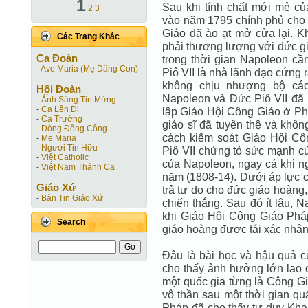
1
Sau khi tính chất mới mẻ củ
2
3
vào năm 1795 chính phủ cho 
Giáo đã ào ạt mở cửa lại. K
Các Trang Khác
phải thương lượng với đức gi
Ca Ðoàn
trong thời gian Napoleon cầ
-
Ave Maria (Mẹ Dâng Con)
Piô VII là nhà lãnh đạo cứng
không chịu nhượng bộ các
Hội Ðoàn
Napoleon và Ðức Piô VII đã
-
Ánh Sáng Tin Mừng
-
Ca Lên Đi
lập Giáo Hội Công Giáo ở Ph
-
Ca Trưởng
giáo sĩ đã tuyên thệ và khôn
-
Dòng Đồng Công
cách kiểm soát Giáo Hội C
-
Mẹ Maria
-
Người Tin Hữu
Piô VII chứng tỏ sức mạnh c
-
Việt Catholic
của Napoleon, ngay cả khi n
-
Việt Nam Thánh Ca
năm (1808-14). Dưới áp lực c
Giáo Xứ
trả tự do cho đức giáo hoàng
-
Bản Tin Giáo Xứ
chiến thắng. Sau đó ít lâu, N
khi Giáo Hội Công Giáo Phá
Search
giáo hoàng được tái xác nhận
Ðâu là bài học và hậu quả 
cho thấy ảnh hưởng lớn lao 
một quốc gia từng là Công Gi
vô thần sau một thời gian q
Pháp đã cho thấy tư duy Kha