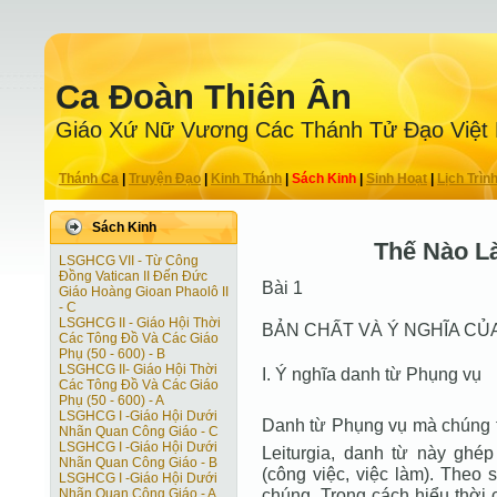
Ca Ðoàn Thiên Ân
Giáo Xứ Nữ Vương Các Thánh Tử Ðạo Việt
Thánh Ca
|
Truyện Ðạo
|
Kinh Thánh
|
Sách Kinh
|
Sinh Hoạt
|
Lịch Trìn
Sách Kinh
Thế Nào L
LSGHCG VII - Từ Công
Ðồng Vatican II Ðến Ðức
Bài 1
Giáo Hoàng Gioan Phaolô II
- C
LSGHCG II - Giáo Hội Thời
BẢN CHẤT VÀ Ý NGHĨA CỦ
Các Tông Ðồ Và Các Giáo
Phụ (50 - 600) - B
LSGHCG II- Giáo Hội Thời
I. Ý nghĩa danh từ Phụng vụ
Các Tông Ðồ Và Các Giáo
Phụ (50 - 600) - A
LSGHCG I -Giáo Hội Dưới
Danh từ Phụng vụ mà chúng t
Nhãn Quan Công Giáo - C
LSGHCG I -Giáo Hội Dưới
Leiturgia, danh từ này ghé
Nhãn Quan Công Giáo - B
(công việc, việc làm). Theo s
LSGHCG I -Giáo Hội Dưới
chúng. Trong cách hiểu thời 
Nhãn Quan Công Giáo - A