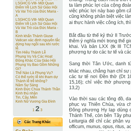
LSGHCG VIII- Một Quan
ta làm phúc lợi của cộng đoà
Ðiểm Về Lịch Sử Giáo Hội
việc phúc lợi này bao gồm cả
Và Vai Trò của Ðức Maria -
A
cũng không phân biệt việc là
LSGHCG VIII- Một Quan
ai thực hành việc công ích, thì
Ðiểm Về Lịch Sử Giáo Hội
Và Vai Trò của Ðức Maria -
B
Bắt đầu từ thế kỷ thứ II Tr
Kinh khấn Thánh Giuse
Vatican xác định nguyên tắc
thêm ý nghĩa mới trong thế gi
đứng hay ngồi sau khi rước
khai. Và bản LXX (tk III TC
lễ.
phượng tự do các tư tế và cá
Tìm Hiêu Thánh Lễ
Phụng Vụ Và Các Hoạt
Động Khác Của Giáo Hội
Sang thời Tân Ước, danh từ 
Phụng Vụ Bao Gồm Những
Gì?
khác nhau, chẳng hạn chỉ sự 
Thế Nào Là Phụng Vụ?
các tư tế nơi Đền thờ (Dt 1
Có thể rước lễ khi tham dự
Thánh lễ trễ không?
15,16); chỉ việc thờ phượn
Năm Sự Sáng
13,2)
Kinh Đức Chúa Thánh Thần
Kinh thú nhận
Tin, Cậy, Mến
Vào thời sau các tông đồ, da
Kinh Nữ Vương Gia Đình
phục vụ Thiên Chúa, vừa c
2
Đông phương Hy lạp dùng d
1
3
Thánh Thể, còn bên Tây phươ
Leiturgia để chỉ các phận vụ
Các Trang Khác
officum, munus, opus, ritus, ac