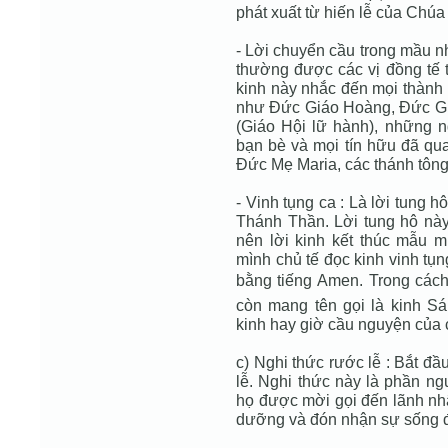
phát xuất từ hiến lễ của Chúa
- Lời chuyển cầu trong mầu nh
thường được các vị đồng tế t
kinh này nhắc đến mọi thàn
như Đức Giáo Hoàng, Đức Giá
(Giáo Hội lữ hành), những 
bạn bè và mọi tín hữu đã qua
Đức Mẹ Maria, các thánh tông
- Vinh tụng ca : Là lời tung
Thánh Thần. Lời tung hô này
nên lời kinh kết thúc mẫu m
mình chủ tế đọc kinh vinh tụn
bằng tiếng Amen. Trong các
còn mang tên gọi là kinh S
kinh hay giờ cầu nguyện của
c) Nghi thức rước lễ : Bắt đầ
lễ. Nghi thức này là phần ng
họ được mời gọi đến lãnh nh
dưỡng và đón nhận sự sống đ