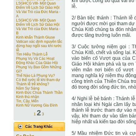
khi được công bố qua vai trò 
LSGHCG VIII- Một Quan
lễ.
Ðiểm Về Lịch Sử Giáo Hội
Và Vai Trò của Ðức Maria -
A
2/ Bàn tiệc thánh : Thánh lễ
LSGHCG VIII- Một Quan
người được mời gọi tham dự b
Ðiểm Về Lịch Sử Giáo Hội
Chúa Kitô chúng ta đón nhận 
Và Vai Trò của Ðức Maria -
B
được tăng trưởng luôn mãi.
Kinh khấn Thánh Giuse
Vatican xác định nguyên tắc
đứng hay ngồi sau khi rước
3/ Cuộc tưởng niệm gọi : 
lễ.
Chúa Kitô, chết và sống lại. 
Tìm Hiêu Thánh Lễ
vào biến cố Vượt qua của Ch
Phụng Vụ Và Các Hoạt
Động Khác Của Giáo Hội
Giáo Hội khám phá và tạ ơn T
Phụng Vụ Bao Gồm Những
viên mãn nơi biến cố vượt
Gì?
mang nghĩa kỷ niệm thụ động
Thế Nào Là Phụng Vụ?
Có thể rước lễ khi tham dự
công trình của Thiên Chúa tro
Thánh lễ trễ không?
đó trong đời sống đức tin, nh
Năm Sự Sáng
Kinh Đức Chúa Thánh Thần
Kinh thú nhận
4/ Nghi lễ bẻ bánh : Thánh lễ
Tin, Cậy, Mến
nhân loại khi Ngài cầm lấy 
Kinh Nữ Vương Gia Đình
thánh lễ trước tham dự vào m
2
1
3
vậy, khi tham dự vào tấm bán
hiệp nhất và kiến tạo đời sốn
Các Trang Khác
5/ Mầu nhiệm Đức tin và cự