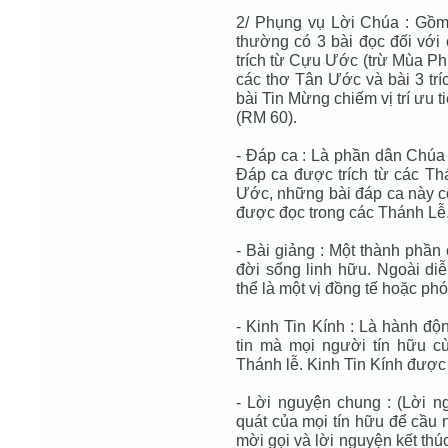
2/ Phụng vụ Lời Chúa : Gồm 
thường có 3 bài đọc đối với 
trích từ Cựu Ước (trừ Mùa Phụ
các thơ Tân Ước và bài 3 trí
bài Tin Mừng chiếm vị trí ưu 
(RM 60).
- Đáp ca : Là phần dân Chúa 
Đáp ca được trích từ các T
Ước, những bài đáp ca này có
được đọc trong các Thánh Lễ
- Bài giảng : Một thành phầ
đời sống linh hữu. Ngoài diễ
thể là một vị đồng tế hoặc ph
- Kinh Tin Kính : Là hành độ
tin mà mọi người tín hữu c
Thánh lễ. Kinh Tin Kính được
- Lời nguyện chung : (Lời n
quát của mọi tín hữu để cầu 
mời gọi và lời nguyện kết th