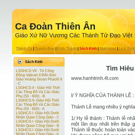
Ca Ðoàn Thiên Ân
Giáo Xứ Nữ Vương Các Thánh Tử Ðạo Việt
Thánh Ca
|
Truyện Ðạo
|
Kinh Thánh
|
Sách Kinh
|
Sinh Hoạt
|
Lịch Trìn
Sách Kinh
Tìm Hiêu
LSGHCG VII - Từ Công
Ðồng Vatican II Ðến Ðức
www.hanhtrinh.4t.com
Giáo Hoàng Gioan Phaolô II
- C
LSGHCG II - Giáo Hội Thời
Các Tông Ðồ Và Các Giáo
I/ Ý NGHĨA CỦA THÁNH LỄ :
Phụ (50 - 600) - B
LSGHCG II- Giáo Hội Thời
Các Tông Ðồ Và Các Giáo
Thánh Lễ mang nhiều ý nghĩa
Phụ (50 - 600) - A
LSGHCG I -Giáo Hội Dưới
Nhãn Quan Công Giáo - C
1/ Hy lễ thánh : Thánh lễ nh
LSGHCG I -Giáo Hội Dưới
một lần duy nhất trên thập g
Nhãn Quan Công Giáo - B
Thánh lễ thuộc hoàn toàn vào
LSGHCG I -Giáo Hội Dưới
Nhãn Quan Công Giáo - A