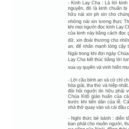
- Kinh Lạy Cha : Là lời ki
nguyện, đó là kinh chuẩn bị 
hữu nài xin ph xin cho chú
những nài xin lương thực Th
khi mọi người đọc kinh Lạy Ch
của kinh này bằng cách đọc g
dữ, xin đoái thương cho nh
an, để nhấn mạnh lòng cậy 
Ngài trong khi đợi ngày Chúa 
Lạy Cha kết thúc bằng lời tu
vua uy quyền và vinh hiển muô
- Lời cầu bình an và cử chỉ c
hòa giải, tha thứ và hiệp nhấ
đòi hỏi người tín hữu phải 
Chúa Kitô giáo huấn của c
trước khi tiến dân của lễ. C
nhà thờ quay vào và cái đầu 
- Nghi thức bẻ bánh : diễn 
ban phát cho muôn người, t