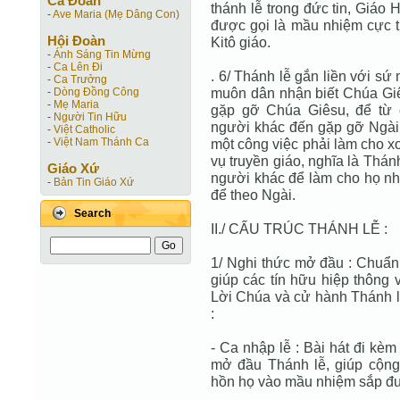
Ca Ðoàn
thánh lễ trong đức tin, Giáo
-
Ave Maria (Mẹ Dâng Con)
được gọi là mầu nhiệm cực t
Hội Ðoàn
Kitô giáo.
-
Ánh Sáng Tin Mừng
-
Ca Lên Đi
. 6/ Thánh lễ gắn liền với sứ
-
Ca Trưởng
muôn dân nhận biết Chúa Giê
-
Dòng Đồng Công
-
Mẹ Maria
gặp gỡ Chúa Giêsu, để từ 
-
Người Tin Hữu
người khác đến gặp gỡ Ngài k
-
Việt Catholic
-
Việt Nam Thánh Ca
một công việc phải làm cho x
vụ truyền giáo, nghĩa là Thán
Giáo Xứ
người khác để làm cho họ nh
-
Bản Tin Giáo Xứ
để theo Ngài.
Search
II./ CẤU TRÚC THÁNH LỄ :
1/ Nghi thức mở đầu : Chuẩn
giúp các tín hữu hiệp thông 
Lời Chúa và cử hành Thánh 
:
- Ca nhập lễ : Bài hát đi kè
mở đầu Thánh lễ, giúp cộng
hồn họ vào mầu nhiệm sắp đư