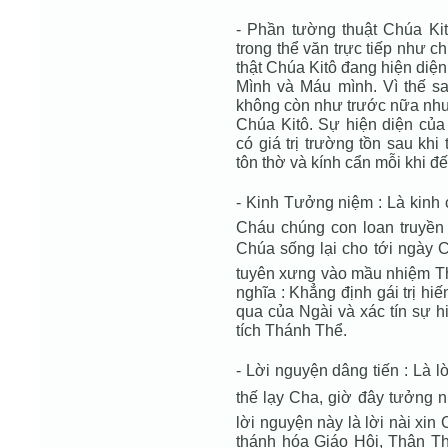
- Phần tường thuật Chúa Kitô
trong thể văn trực tiếp như c
thật Chúa Kitô đang hiện diệ
Mình và Máu mình. Vì thế s
không còn như trước nữa như
Chúa Kitô. Sự hiện diện của
có giá trị trường tồn sau khi
tôn thờ và kính cẩn mỗi khi 
- Kinh Tưởng niệm : Là kinh 
Cháu chúng con loan truyền 
Chúa sống lại cho tới ngày Ch
tuyên xưng vào mầu nhiệm Th
nghĩa : Khẳng định gái trị h
qua của Ngài và xác tín sự h
tích Thánh Thể.
- Lời nguyện dâng tiến : Là l
thế lạy Cha, giờ đây tưởng nh
lời nguyện này là lời nài x
thánh hóa Giáo Hội, Thân Th