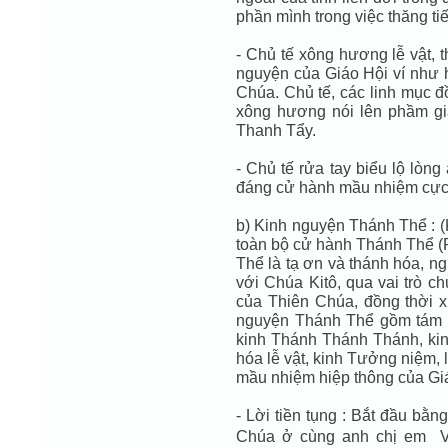
phần mình trong việc thăng ti
- Chủ tế xông hương lễ vật, th
nguyện của Giáo Hội ví như 
Chúa. Chủ tế, các linh mục đ
xông hương nói lên phầm gi
Thanh Tẩy.
- Chủ tế rửa tay biểu lộ lòn
đáng cử hành mầu nhiệm cực
b) Kinh nguyện Thánh Thể : (
toàn bộ cử hành Thánh Thể (
Thể là tạ ơn và thánh hóa, ng
với Chúa Kitô, qua vai trò c
của Thiên Chúa, đồng thời x
nguyện Thánh Thể gồm tám yế
kinh Thánh Thánh Thánh, ki
hóa lễ vật, kinh Tưởng niệm, 
mầu nhiệm hiệp thông của Giá
- Lời tiền tụng : Bắt đầu bằn
Chúa ở cùng anh chị em  