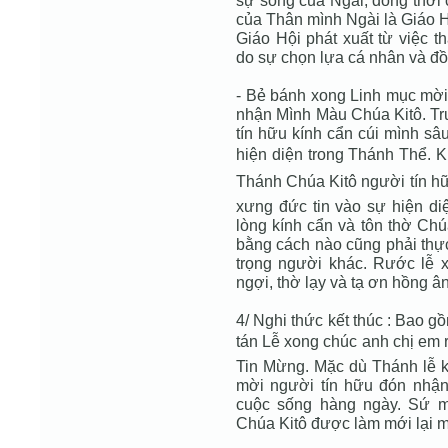
sự sống của Ngài, đồng thời 
của Thân mình Ngài là Giáo H
Giáo Hội phát xuất từ việc
do sự chọn lựa cá nhân và đồ
- Bẻ bánh xong Linh mục mời
nhận Mình Màu Chúa Kitô. Tr
tín hữu kính cẩn cúi mình sâu
hiện diện trong Thánh Thể. K
Thánh Chúa Kitô người tín hữ
xưng đức tin vào sự hiện diệ
lòng kính cẩn và tôn thờ Chú
bằng cách nào cũng phải thực
trọng người khác. Rước lễ x
ngợi, thờ lạy và tạ ơn hồng 
4/ Nghi thức kết thúc : Bao gồ
tán Lễ xong chúc anh chị em r
Tin Mừng. Mặc dù Thánh lễ k
mời người tín hữu đón nhận 
cuộc sống hàng ngày. Sứ 
Chúa Kitô được làm mới lại m