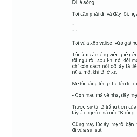
Đi là sống
Tôi cần phải đi, và đây rồi, n
*
* *
Tôi vừa xếp valise, vừa gạt n
Tôi làm cái công việc ghê gớ
tôi ngủ rồi, sau khi nói dối 
chỉ còn cách nói dối ấy là ti
nữa, một khi tôi ở xa.
Mẹ tôi bằng lòng cho tôi đi, n
- Con mau mà về nhà, đây mẹ 
Trước sự tử tế trắng trơn của
lấy áo người mà nói: "Không, c
Cũng may lúc ấy, mẹ tôi bận h
đi vừa sùi sụt.