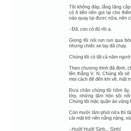
Tôi không đáp, lẳng lặng cắp g
có ít tiền nên gọi lại cho th
nào quay lại được nữa, nên c
- Đã, con có đủ rồi ạ.
Giọng tôi nói run run qua bó
nhưng chiếc xe tay đã chạy.
Chúng tôi có tất cả năm người
Theo chương trình đã định, chú
lên thẳng V. N. Chúng tôi sẽ
mọi cách để đến khi về, mặt 
Đưa chân chúng tôi hôm ấy,
lớp, những tâm hồn sôi nổi
Chúng tôi mặc quần áo vàng họ
Còn mười lăm phút nữa thì tầu
cái mặt trở nên nằng nặng, và
- Huýt! Huýt! Sình... Sình!