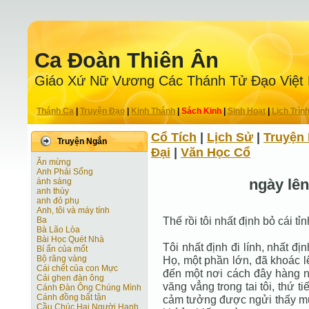
Ca Ðoàn Thiên Ân
Giáo Xứ Nữ Vương Các Thánh Tử Ðạo Việt
Thánh Ca
|
Truyện Ðạo
|
Kinh Thánh
|
Sách Kinh
|
Sinh Hoạt
|
Lịch Trìn
Cổ Tích
|
Lịch Sử
|
Truyện 
Truyện Ngắn
Ðại
|
Văn Học Cổ
Ăn mừng
Anh Phải Sống
ngày lê
ánh sáng
anh thùy
anh đỏ phụ
Anh, tôi và máy tính
Thế rồi tôi nhất định bỏ cái tỉ
Ba
Bà Lão Lòa
Bài Học Quét Nhà
Tôi nhất định đi lính, nhất đ
Bí ẩn của mốt
Bộ răng vàng
Họ, một phần lớn, đã khoác 
Cái chết của con Mực
đến một nơi cách đây hàng ng
Cái ghen đàn ông
văng vẳng trong tai tôi, thứ t
Cánh Ðàn Ông Chúng Mình
Cánh đồng bất tận
cảm tưởng được ngửi thấy mùi
Cầu Chúc Hai Người Hạnh