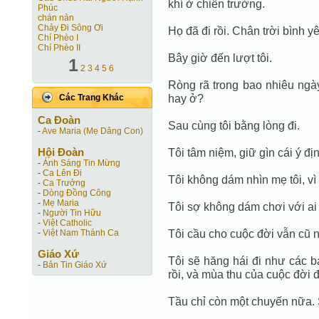
khí ở chiến trường.
Phúc
chán nản
Chảy Đi Sông Ơi
Họ đã đi rồi. Chân trời bình y
Chí Phèo I
Chí Phèo II
Bây giờ đến lượt tôi.
1
2
3
4
5
6
Ròng rã trong bao nhiêu ngày 
hay ở?
Các Trang Khác
Ca Ðoàn
Sau cùng tôi bằng lòng đi.
-
Ave Maria (Mẹ Dâng Con)
Hội Ðoàn
Tôi tâm niệm, giữ gìn cái ý đị
-
Ánh Sáng Tin Mừng
-
Ca Lên Đi
Tôi không dám nhìn mẹ tôi, v
-
Ca Trưởng
-
Dòng Đồng Công
-
Mẹ Maria
Tôi sợ không dám chơi với ai
-
Người Tin Hữu
-
Việt Catholic
Tôi cầu cho cuộc đời vẫn cũ n
-
Việt Nam Thánh Ca
Giáo Xứ
Tôi sẽ hăng hái đi như các b
-
Bản Tin Giáo Xứ
rồi, và mùa thu của cuộc đời đ
Tầu chỉ còn một chuyến nữa. 