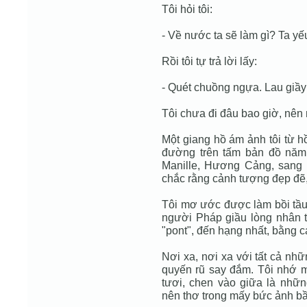
Tôi hỏi tôi:
- Về nước ta sẽ làm gì? Ta yế
Rồi tôi tự trả lời lấy:
- Quét chuồng ngựa. Lau giầy 
Tôi chưa đi đâu bao giờ, nên 
Một giang hồ ám ảnh tôi từ h
đường trên tấm bản đồ năm 
Manille, Hương Cảng, sang L
chắc rằng cảnh tượng đẹp đẽ
Tôi mơ ước được làm bồi tầu
người Pháp giầu lòng nhân từ
"pont", đến hạng nhất, bằng 
Nơi xa, nơi xa với tất cả nhữ
quyến rũ say đắm. Tôi nhớ m
tươi, chen vào giữa là nhữ
nên thơ trong mấy bức ảnh bầy