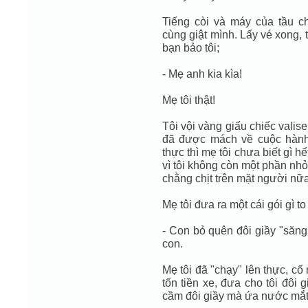
Tiếng còi và máy của tầu c
cùng giật mình. Lấy vé xong, t
bạn bảo tôi;
- Mẹ anh kia kìa!
Mẹ tôi thật!
Tôi vội vàng giấu chiếc valise
đã được mách về cuộc hành t
thực thì mẹ tôi chưa biết gì h
vì tôi không còn một phần nh
chằng chịt trên mặt người nữa
Mẹ tôi đưa ra một cái gói gì to
- Con bỏ quên đôi giầy "săng
con.
Mẹ tôi đã "chạy" lên thực, cố 
tốn tiền xe, đưa cho tôi đôi g
cầm đôi giầy mà ứa nước mắt