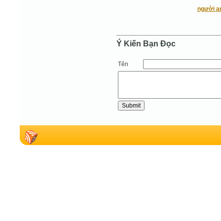
người a
Ý Kiến Bạn Ðọc
Tên