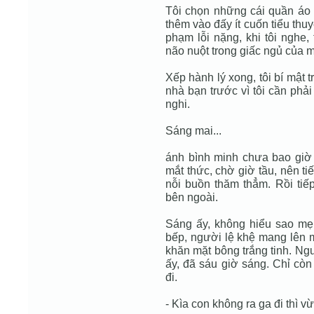
Tôi chọn những cái quần áo c
thêm vào đấy ít cuốn tiểu th
phạm lỗi nặng, khi tôi nghe,
não nuột trong giấc ngủ của m
Xếp hành lý xong, tôi bí mật 
nhà bạn trước vì tôi cần phả
nghi.
Sáng mai...
ánh bình minh chưa bao giờ 
mắt thức, chờ giờ tầu, nên ti
nỗi buồn thăm thẳm. Rồi tiế
bên ngoài.
Sáng ấy, không hiểu sao mẹ
bếp, người lệ khệ mang lên m
khăn mặt bông trắng tinh. Ng
ấy, đã sáu giờ sáng. Chỉ còn 
đi.
- Kìa con không ra ga đi thì v