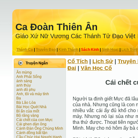
Ca Ðoàn Thiên Ân
Giáo Xứ Nữ Vương Các Thánh Tử Ðạo Việt
Thánh Ca
|
Truyện Ðạo
|
Kinh Thánh
|
Sách Kinh
|
Sinh Hoạt
|
Lịch Trìn
Cổ Tích
|
Lịch Sử
|
Truyện 
Truyện Ngắn
Ðại
|
Văn Học Cổ
Ăn mừng
Anh Phải Sống
Cái chết 
ánh sáng
anh thùy
anh đỏ phụ
Anh, tôi và máy tính
Người ta định giết Mực đã lâu
Ba
Bà Lão Lòa
của nhà. Nhưng cũng là con n
Bài Học Quét Nhà
nhiều vắt: cái ấy đủ khổ cho
Bí ẩn của mốt
Bộ răng vàng
mày. Nhưng nó lại sủa như mộ
Cái chết của con Mực
tha thứ được. Thoạt tiên ngư
Cái ghen đàn ông
Minh. May cho nó hôm ấy bà 
Cánh Ðàn Ông Chúng Mình
Cánh đồng bất tận
Cầu Chúc Hai Người Hạnh