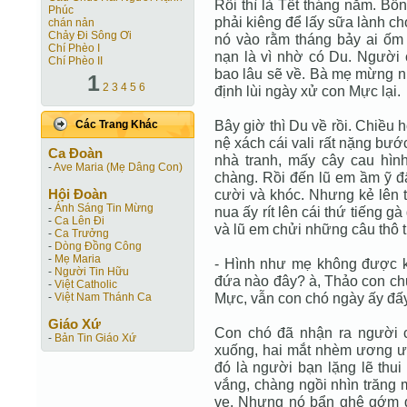
Rồi thì là Tết tháng năm. Bỗ
Phúc
phải kiêng để lấy sữa lành ch
chán nản
Chảy Đi Sông Ơi
nó vào rằm tháng bảy ai ốm
Chí Phèo I
nạn là vì nhờ có Du. Người 
Chí Phèo II
bao lâu sẽ về. Bà mẹ mừng nh
1
2
3
4
5
6
định lùi ngày xử con Mực lại.
Bây giờ thì Du về rồi. Chiều
Các Trang Khác
nệ xách cái vali rất nặng bư
Ca Ðoàn
nhà tranh, mấy cây cau hì
-
Ave Maria (Mẹ Dâng Con)
chàng. Rồi đến lũ em ầm ỹ 
Hội Ðoàn
cười và khóc. Nhưng kẻ lên t
-
Ánh Sáng Tin Mừng
nua ấy rít lên cái thứ tiếng g
-
Ca Lên Đi
và lũ em chửi những câu thô 
-
Ca Trưởng
-
Dòng Đồng Công
-
Mẹ Maria
- Hình như mẹ không được kh
-
Người Tin Hữu
đứa nào đây? à, Thảo con chu
-
Việt Catholic
Mực, vẫn con chó ngày ấy đấy à?
-
Việt Nam Thánh Ca
Giáo Xứ
Con chó đã nhận ra người c
-
Bản Tin Giáo Xứ
xuống, hai mắt nhèm ương ướ
đó là người bạn lặng lẽ thu
vắng, chàng ngồi nhìn trăng
ve. Nhưng nó bẩn ghê gớm quá