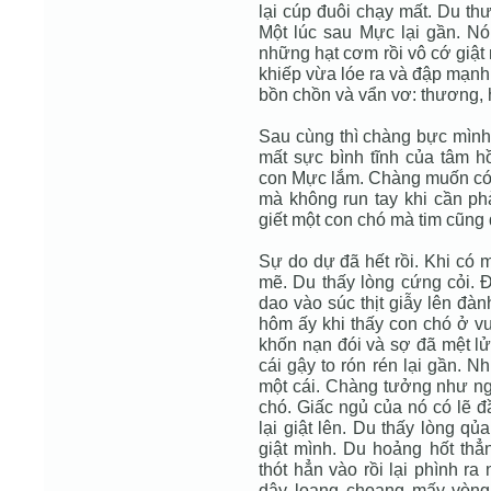
lại cúp đuôi chạy mất. Du t
Một lúc sau Mực lại gần. Nó
những hạt cơm rồi vô cớ giật
khiếp vừa lóe ra và đập mạnh
bồn chồn và vẩn vơ: thương, h
Sau cùng thì chàng bực mình
mất sực bình tĩnh của tâm h
con Mực lắm. Chàng muốn có 
mà không run tay khi cần phả
giết một con chó mà tim cũng
Sự do dự đã hết rồi. Khi có 
mẽ. Du thấy lòng cứng cỏi. Ð
dao vào súc thịt giẫy lên đà
hôm ấy khi thấy con chó ở v
khốn nạn đói và sợ đã mệt lử
cái gậy to rón rén lại gần. 
một cái. Chàng tưởng như ngạ
chó. Giấc ngủ của nó có lẽ đ
lại giật lên. Du thấy lòng q
giật mình. Du hoảng hốt thẳ
thót hẳn vào rồi lại phình r
dậy loạng choạng mấy vòng 