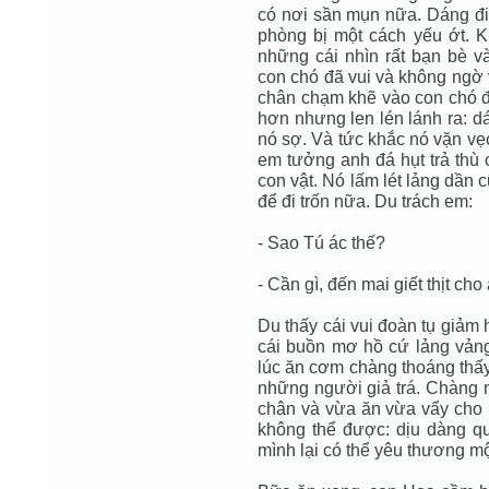
có nơi sần mụn nữa. Dáng điệ
phòng bị một cách yếu ớt. 
những cái nhìn rất bạn bè v
con chó đã vui và không ngờ
chân chạm khẽ vào con chó đ
hơn nhưng len lén lánh ra: d
nó sợ. Và tức khắc nó vặn vẹo
em tưởng anh đá hụt trả thù
con vật. Nó lấm lét lảng dần
để đi trốn nữa. Du trách em:
- Sao Tú ác thế?
- Cần gì, đến mai giết thịt cho
Du thấy cái vui đoàn tụ giảm
cái buồn mơ hồ cứ lảng vản
lúc ăn cơm chàng thoáng thấy
những người giả trá. Chàng 
chân và vừa ăn vừa vẩy cho
không thể được: dịu dàng qu
mình lại có thể yêu thương 