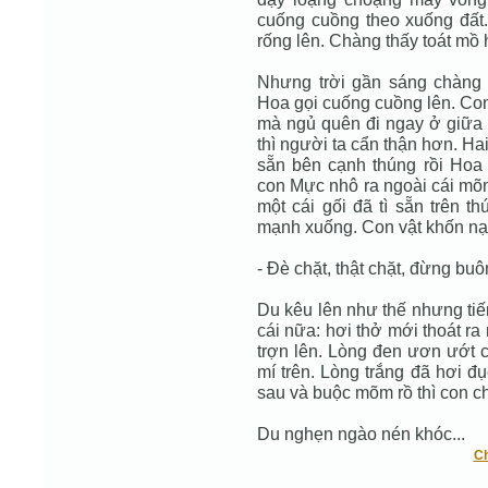
cuống cuồng theo xuống đất.
rống lên. Chàng thấy toát mồ 
Nhưng trời gần sáng chàng
Hoa gọi cuống cuồng lên. Con
mà ngủ quên đi ngay ở giữa 
thì người ta cẩn thận hơn. H
sẵn bên cạnh thúng rồi Hoa
con Mực nhô ra ngoài cái mõm
một cái gối đã tì sẵn trên t
mạnh xuống. Con vật khốn nạ
- Ðè chặt, thật chặt, đừng buô
Du kêu lên như thế nhưng tiế
cái nữa: hơi thở mới thoát ra 
trợn lên. Lòng đen ươn ướt 
mí trên. Lòng trắng đã hơi đ
sau và buộc mõm rồ thì con 
Du nghẹn ngào nén khóc...
Ch