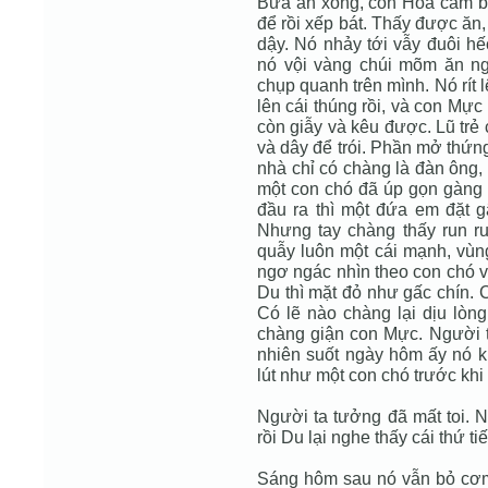
Bữa ăn xong, con Hoa cầm bá
để rồi xếp bát. Thấy được ăn,
dậy. Nó nhảy tới vẫy đuôi 
nó vội vàng chúi mõm ăn ng
chụp quanh trên mình. Nó rít
lên cái thúng rồi, và con Mực
còn giẫy và kêu được. Lũ trẻ 
và dây để trói. Phần mở thứn
nhà chỉ có chàng là đàn ông,
một con chó đã úp gọn gàng c
đầu ra thì một đứa em đặt 
Nhưng tay chàng thấy run ru
quẫy luôn một cái mạnh, vùn
ngơ ngác nhìn theo con chó 
Du thì mặt đỏ như gấc chín. 
Có lẽ nào chàng lại dịu lòn
chàng giận con Mực. Người t
nhiên suốt ngày hôm ấy nó 
lút như một con chó trước khi
Người ta tưởng đã mất toi. 
rồi Du lại nghe thấy cái thứ ti
Sáng hôm sau nó vẫn bỏ cơm