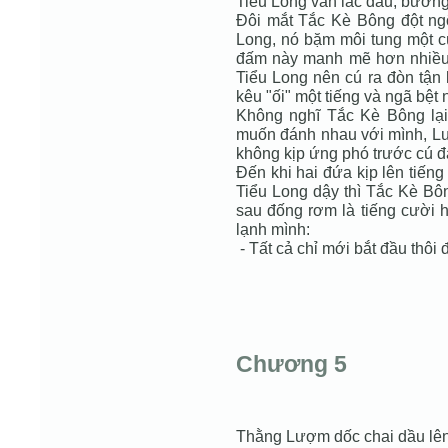
Tiểu Long vẫn lắc đầu, bướng
Đôi mắt Tắc Kè Bông đột ngộ
Long, nó bặm môi tung một cú
đấm này manh mẽ hơn nhiều.
Tiểu Long nên cú ra đòn tận 
kêu "ối" một tiếng và ngã bệt
Không nghĩ Tắc Kè Bông lại
muốn đánh nhau với mình, Lư
không kịp ứng phó trước cú 
Đến khi hai đứa kịp lên tiến
Tiểu Long dậy thì Tắc Kè Bô
sau đống rơm là tiếng cười 
lạnh mình:
- Tất cả chỉ mới bắt đầu thôi 
Chương 5
Thằng Lượm dốc chai dầu lên v