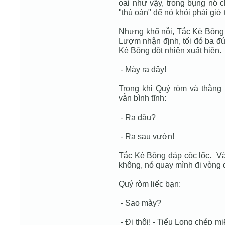
oai như vậy, trong bụng nó 
"thù oán" để nó khỏi phải giở
Nhưng khổ nỗi, Tắc Kè Bông
Lượm nhận định, tối đó ba đứ
Kè Bông đột nhiên xuất hiện.
- Mày ra đây!
Trong khi Quý ròm và thằng
vẫn bình tĩnh:
- Ra đâu?
- Ra sau vườn!
Tắc Kè Bông đáp cộc lốc. Và
không, nó quay mình đi vòng 
Quý ròm liếc bạn:
- Sao mày?
- Đi thôi! - Tiểu Long chép 