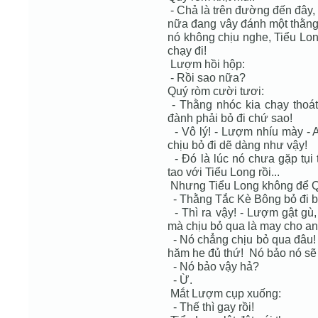
- Chả là trên đường đến đây,
nữa đang vây đánh một thằng 
nó không chịu nghe, Tiểu Lon
chạy đi!
Lượm hồi hộp:
- Rồi sao nữa?
Quý ròm cười tươi:
- Thằng nhóc kia chạy thoát
đành phải bỏ đi chứ sao!
- Vô lý! - Lượm nhíu mày - 
chịu bỏ đi dẽ dàng như vậy!
- Đó là lúc nó chưa gặp tụi 
tao với Tiểu Long rồi...
Nhưng Tiểu Long không để Qu
- Thằng Tắc Kè Bông bỏ đi bở
- Thì ra vậy! - Lượm gật gù
mà chịu bỏ qua là may cho an
- Nó chẳng chịu bỏ qua đâu! -
hăm he đủ thứ! Nó bảo nó sẽ k
- Nó bảo vậy hả?
- Ừ.
Mắt Lượm cụp xuống:
- Thế thì gay rồi!