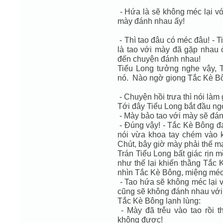
- Hứa là sẽ không méc lại vớ
mày đánh nhau ấy!
- Thì tao đâu có méc đâu! - T
là tao với mày đã gặp nhau 
đến chuyện đánh nhau!
Tiểu Long tưởng nghe vậy, 
nó. Nào ngờ giọng Tắc Kè Bô
- Chuyện hồi trưa thì nói làm
Tới đây Tiểu Long bắt đầu ng
- Mày bảo tao với mày sẽ đá
- Đúng vậy! - Tắc Kè Bông đá
nói vừa khoa tay chém vào 
Chút, bây giờ mày phải thế m
Trán Tiểu Long bất giác rịn 
như thế lại khiến thằng Tắc
nhìn Tắc Kè Bông, miệng méo
- Tao hứa sẽ không méc lại v
cũng sẽ không đánh nhau với
Tắc Kè Bông lạnh lùng:
- Mày đã trêu vào tao rồi 
không được!