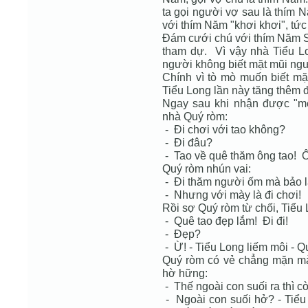
ta gọi người vợ sau là thím N
với thím Năm "khơi khơi", tứ
Đám cưới chú với thím Năm S
tham dự. Vì vậy nhà Tiểu L
người không biết mặt mũi ngư
Chính vì tò mò muốn biết m
Tiểu Long lần này tăng thêm 
Ngay sau khi nhận được "mệ
nhà Quý ròm:
- Đi chơi với tao không?
- Đi đâu?
- Tao về quê thăm ông tao! 
Quý ròm nhún vai:
- Đi thăm người ốm mà bảo là
- Nhưng với mày là đi chơi!
Rồi sợ Quý ròm từ chối, Tiểu
- Quê tao đẹp lắm! Đi đi!
- Đẹp?
- Ừ! - Tiểu Long liếm môi - Qu
Quý ròm có vẻ chẳng mặn mà
hờ hững:
- Thế ngoài con suối ra thì c
- Ngoài con suối hở? - Tiểu 