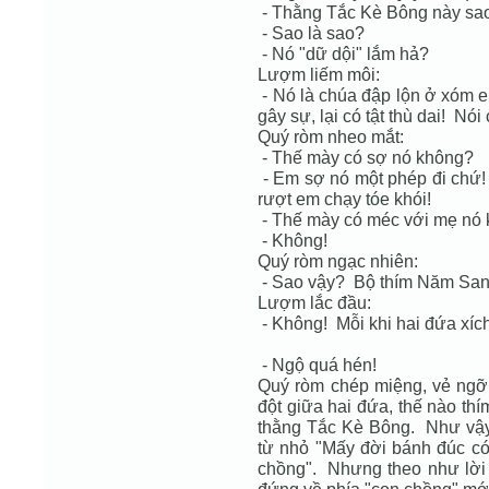
- Thằng Tắc Kè Bông này sa
- Sao là sao?
- Nó "dữ dội" lắm hả?
Lượm liếm môi:
- Nó là chúa đập lộn ở xóm e
gây sự, lại có tật thù dai! N
Quý ròm nheo mắt:
- Thế mày có sợ nó không?
- Em sợ nó một phép đi chứ! 
rượt em chạy tóe khói!
- Thế mày có méc với mẹ nó
- Không!
Quý ròm ngạc nhiên:
- Sao vậy? Bộ thím Năm San
Lượm lắc đầu:
- Không! Mỗi khi hai đứa xíc
- Ngộ quá hén!
Quý ròm chép miệng, vẻ ngỡ
đột giữa hai đứa, thế nào t
thằng Tắc Kè Bông. Như vậy
từ nhỏ "Mấy đời bánh đúc c
chồng". Nhưng theo như lời t