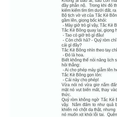
Không ai bảo ai, sáu con mắ
đầy phẫn nộ. Trong khi đó t
kiếm kiếm tìm tìm dưới đất, ra 
Bộ tịch vờ vịt của Tắc Kè Bô
gầm lên, giọng bốc khói:
- Mày giở trò gì vậy, Tắc Kè 
Tắc Kè Bông quay lại, giọng h
- Tao có giở trò gì đâu!
- Còn chối hả? - Quý ròm chỉ
cái gì đây?
Tắc Kè Bông nhìn theo tay ch
- Đó là hoa.
Biết không thế nói năng lịch
hỏi thẳng:
- Ai cho phép mày giẫm lên ho
Tắc Kè Bông gọn lỏn:
- Cái này cho phép!
Vừa nói nó vừa giơ nắm đấm
mặt nó vụt biến mất, thay và
thức.
Quý ròm không ngờ Tắc Kè 
vậy. Nắm đấm to như quả b
khiến nó chột dạ thật, nhưng
nó muốn xịt khói lỗi tai. Qu