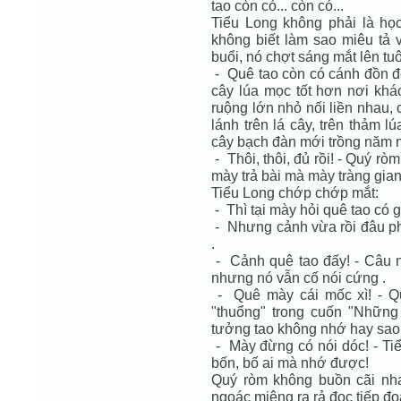
tao còn có... còn có...
Tiểu Long không phải là họ
không biết làm sao miêu tả 
buổi, nó chợt sáng mắt lên tu
- Quê tao còn có cánh đồn đ
cây lúa mọc tốt hơn nơi kh
ruộng lớn nhỏ nối liền nhau, 
lánh trên lá cây, trên thảm
cây bạch đàn mới trồng năm nà
- Thôi, thôi, đủ rồi! - Quý ròm
mày trả bài mà mày tràng gian
Tiểu Long chớp chớp mắt:
- Thì tại mày hỏi quê tao có g
- Nhưng cảnh vừa rồi đâu ph
.
- Cảnh quê tao đấy! - Câu n
nhưng nó vẫn cố nói cứng .
- Quê mày cái mốc xì! - Q
"thuổng" trong cuốn "Những
tưởng tao không nhớ hay sao
- Mày đừng có nói dóc! - Tiể
bốn, bố ai mà nhớ được!
Quý ròm không buồn cãi nha
ngoác miệng ra rả đọc tiếp đo