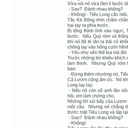
Vừa nói nó vừa lầm lì bước tới
- Sao? Đánh nhau không?
- Không! - Tiểu Long cắn môi.
Tắc Kè Bông nhìn chằm chằm
hai tay ra phía trước.
Bị tống thình lình vào ngực,
bước. Nếu Quý ròm và thằn
khi nó đã té lăn ra bãi cỏ k
chống tay vào hông cười hền
- Yếu như sên thế kia mà đòi 
Trước những trò khiêu khích
làm thinh. Nhưng Quý ròm t
bạn:
- Đừng thèm nhường nó, Tiểu
Cả Lượm cũng ấm ức. Nó khô
Long lay lay:
- Nếu nó còn xô anh lần nữa
hỏi, em làm chứng cho.
Những lời xúi bẩy của Lượm 
một câu. Nhưng nó chẳng tỏ
trước mặt Tiểu Long và lặp lạ
- Sao? Đánh nhau không?
- Không!