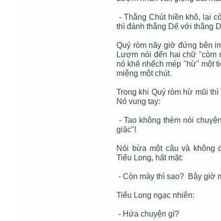
- Thằng Chút hiền khô, lại 
thì đánh thằng Dế với thằng D
Quý ròm nãy giờ đứng bên im 
Lượm nói đến hai chữ "còm n
nó khẽ nhếch mép "hừ" một ti
miệng một chút.
Trong khi Quý ròm hừ mũi th
Nó vung tay:
- Tao không thèm nói chuyện
giặc"!
Nói bừa một câu và không 
Tiểu Long, hất mặt:
- Còn mày thì sao? Bây giờ 
Tiểu Long ngạc nhiên:
- Hứa chuyện gì?