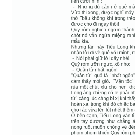
liền cười hì hì:
- Nhưng dù cảnh ở quê mày
Vừa thi xong, được nghỉ mấy n
thở "bầu không khí trong trẻ
được cho đi ngay thôi!
Quý ròm nghịch ngợm thành 
chót nó vẫn ngứa miệng ra
mẫu kia.
Nhưng lần này Tiểu Long k
nhận lời đi về quê với mình, 
- Nói phải giữ lời đấy nhé!
Quý ròm ưỡn ngực, xổ nho:
- Quân tử nhất ngôn!
"Quân tử" quả là "nhất ngôn"
cảm thấy mỏi giò. "Vận tốc" 
rùa một chút xíu cho nên kh
Long áng chừng có lẽ phải nh
tử" càng lúc càng bí xị khi th
hoàn xa, trong khi đó chiếc ba
chơi ác vừa lén lút nhét thêm
Ở bên cạnh, Tiểu Long vẫn tỉ
trên tay dường như chẳng 
nóng ruột muốn chóng về đến
phom phom khiến Quý ròm phải