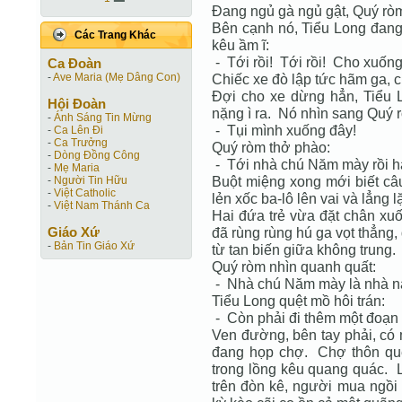
Đang ngủ gà ngủ gật, Quý rò
Bên cạnh nó, Tiểu Long đang
Các Trang Khác
kêu ầm ĩ:
- Tới rồi! Tới rồi! Cho xuống 
Ca Ðoàn
-
Ave Maria (Mẹ Dâng Con)
Chiếc xe đò lập tức hãm ga, c
Đợi cho xe dừng hẳn, Tiểu L
Hội Ðoàn
nặng ì ra. Nó nhìn sang Quý 
-
Ánh Sáng Tin Mừng
- Tụi mình xuống đây!
-
Ca Lên Đi
-
Ca Trưởng
Quý ròm thở phào:
-
Dòng Đồng Công
- Tới nhà chú Năm mày rồi 
-
Mẹ Maria
Buột miệng xong mới biết câu
-
Người Tin Hữu
-
Việt Catholic
lẻn xốc ba-lô lên vai và lẳng 
-
Việt Nam Thánh Ca
Hai đứa trẻ vừa đặt chân xuố
Giáo Xứ
đã rùng rùng hú ga vọt thẳng, 
-
Bản Tin Giáo Xứ
từ tan biến giữa không trung.
Quý ròm nhìn quanh quất:
- Nhà chú Năm mày là nhà n
Tiểu Long quệt mồ hôi trán:
- Còn phải đi thêm một đoạn
Ven đường, bên tay phải, có 
đang họp chợ. Chợ thôn quê,
trong lồng kêu quang quác. 
trên đòn kê, người mua ngồi