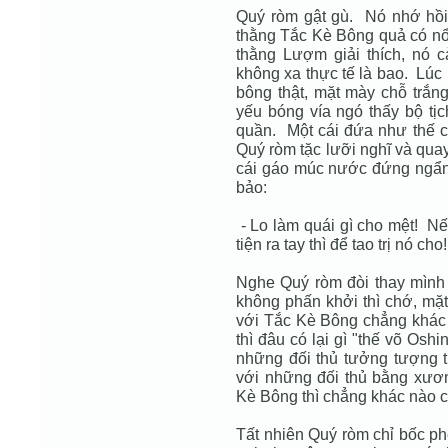
Quý ròm gật gù. Nó nhớ hồi t
thằng Tắc Kè Bông quả có nổi
thằng Lượm giải thích, nó 
không xa thực tế là bao. Lúc
bông thật, mặt mày chỗ trắng
yếu bóng vía ngó thấy bộ tịc
quần. Một cái đứa như thế c
Quý ròm tặc lưỡi nghĩ và qua
cái gáo múc nước đứng ngẩn 
bảo:
- Lo làm quái gì cho mệt! N
tiện ra tay thì để tao trị nó cho!
Nghe Quý ròm đòi thay mình
không phấn khởi thì chớ, mặ
với Tắc Kè Bông chẳng khác
thì đâu có lại gì "thế võ Os
những đối thủ tưởng tượng t
với những đối thủ bằng xươn
Kè Bông thì chẳng khác nào c
Tất nhiên Quý ròm chỉ bốc p