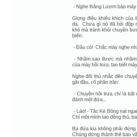
- Nghe thằng Lượm bảo mày 
Giọng điệu khiêu khích của 
dạ. Chưa gì nó đã hỏi độp 
khó mà tránh khỏi chuyện bươ
biến:
- Đâu có! Chắc mày nghe nh
- Nhầm sao được mà nhầm! 
của mày hồi trưa, tao biết mà
Nghe đối thủ nhắc đến chuyệ
gãi đầu, cố phân trần:
- Chuyện hồi trưa chỉ là bất
đánh một đứa...
- Láo! - Tắc Kè Bông nạt ng
Chỉ một mình tao động thủ, ba
Ba đứa kia không phải đứng
Chúng đứng thành thế bao vây