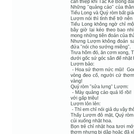
can thiệp khi Tắc Kè Bông đá
Những "quảng cáo" của thằ
Tiểu Long và Quý ròm bất gi
Lượm nói thì tình thế trở nên
Tiểu Long không ngờ chỉ mộ
bây giờ lại kéo theo bao nh
mong những tiên đoán của thằ
Nhưng Lượm không đoán sai
đứa "nói cho sướng miệng".
Trưa hôm đó, ăn cơm xong, T
dưới gốc sứ góc sân để nhặt 
Lượm bảo:
- Hoa sứ thơm nức mũi! Gom 
vòng đeo cổ, người cứ thơm
vàng!
Quý ròm "sửa lưng" Lượm:
- Mày quảng cáo quá lố rồi!
với gấp triệu!
Lượm lỏn lẻn:
- Thì em chỉ nói giả dụ vậy t
Thấy Lượm đỏ mặt, Quý ròm 
cúi xuống nhặt hoa.
Bọn trẻ chỉ nhặt hoa tươi m
thơm nhưng bị dập hoặc đã xỉ