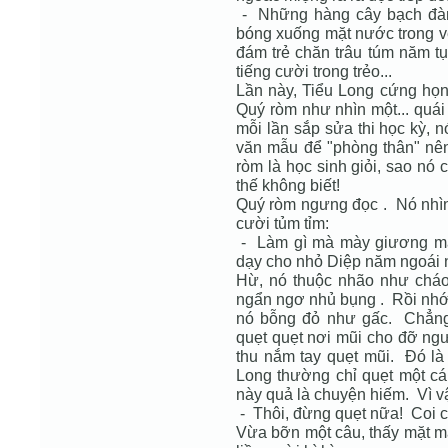
- Những hàng cây bạch đàn 
bóng xuống mặt nước trong 
đám trẻ chăn trâu túm năm tụ
tiếng cười trong trẻo...
Lần này, Tiểu Long cứng họng
Quý ròm như nhìn một... quái
mỗi lần sắp sửa thi học kỳ, 
văn mẫu để "phòng thân" nê
ròm là học sinh giỏi, sao nó
thế không biết!
Quý ròm ngưng đọc . Nó nhìn
cười tủm tỉm:
- Làm gì mà mày giương mắt
dạy cho nhỏ Diệp năm ngoái n
Hừ, nó thuộc nhão như cháo
ngẩn ngơ nhủ bụng . Rồi nhớ 
nó bỗng đỏ như gấc. Chẳng 
quẹt quẹt nơi mũi cho đỡ ng
thu nắm tay quẹt mũi. Đó là
Long thường chỉ quẹt một cái
này quả là chuyện hiếm. Vì v
- Thôi, đừng quẹt nữa! Coi ch
Vừa bỡn một câu, thấy mặt m