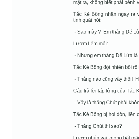
mặt ra, không biết phải bênh 
Tắc Kè Bông nhận ngay ra 
tinh quái hỏi:
- Sao mày ? Em thằng Dế Lử
Lượm liếm môi:
- Nhưng em thằng Dế Lửa là
Tắc Kè Bông đột nhiên bối rố
- Thằng nào cũng vậy thôi! H
Câu trả lời lấp lửng của Tắc
- Vậy là thằng Chút phải khô
Tắc Kè Bông bị hỏi dồn, liền 
- Thằng Chút thì sao?
Lượm nhún vai, giọng bất mã