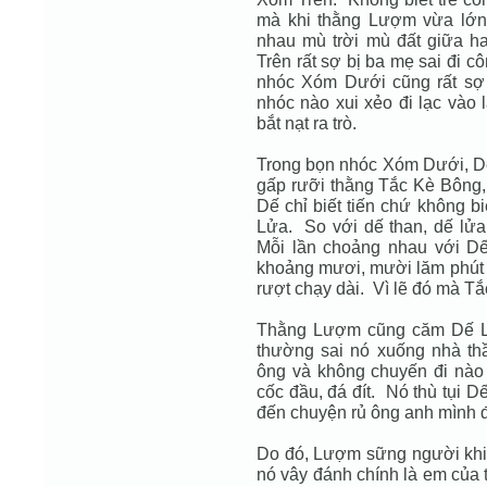
mà khi thằng Lượm vừa lớn 
nhau mù trời mù đất giữa h
Trên rất sợ bị ba mẹ sai đi 
nhóc Xóm Dưới cũng rất sợ 
nhóc nào xui xẻo đi lạc vào 
bắt nạt ra trò.
Trong bọn nhóc Xóm Dưới, Dế
gấp rưỡi thằng Tắc Kè Bông, l
Dế chỉ biết tiến chứ không biế
Lửa. So với dế than, dế lử
Mỗi lần choảng nhau với D
khoảng mươi, mười lăm phút 
rượt chạy dài. Vì lẽ đó mà T
Thằng Lượm cũng căm Dế Lử
thường sai nó xuống nhà t
ông và không chuyến đi nà
cốc đầu, đá đít. Nó thù tụi 
đến chuyện rủ ông anh mình đ
Do đó, Lượm sững người khi 
nó vây đánh chính là em của 