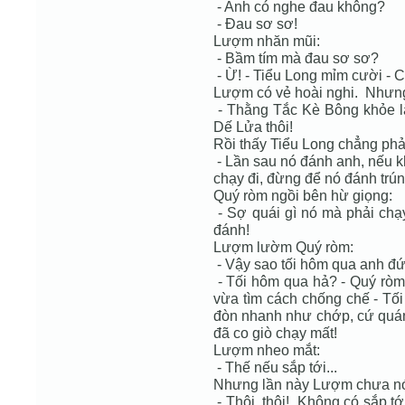
- Anh có nghe đau không?
- Đau sơ sơ!
Lượm nhăn mũi:
- Bầm tím mà đau sơ sơ?
- Ừ! - Tiểu Long mỉm cười - C
Lượm có vẻ hoài nghi. Nhưng
- Thằng Tắc Kè Bông khỏe lắ
Dế Lửa thôi!
Rồi thấy Tiểu Long chẳng phản
- Lần sau nó đánh anh, nếu k
chạy đi, đừng để nó đánh trún
Quý ròm ngồi bên hừ giọng:
- Sợ quái gì nó mà phải chạ
đánh!
Lượm lườm Quý ròm:
- Vậy sao tối hôm qua anh đứ
- Tối hôm qua hả? - Quý ròm
vừa tìm cách chống chế - Tối
đòn nhanh như chớp, cứ quáng
đã co giò chạy mất!
Lượm nheo mắt:
- Thế nếu sắp tới...
Nhưng lần này Lượm chưa nói
- Thôi, thôi! Không có sắp tớ