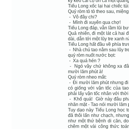
kỳ kèo cãi cọ ồn cả một quãn
Tiểu Long xốc lại hai chiếc tú
Quý ròm tò tò theo sau, miệng
- Vô đây chi?
- Mình đi xuyên qua chợ!
Tiểu Long đáp, vẫn lầm lũi bư
Quả nhiên, đi một lát cả hai 
dài, dẫn tới một lũy tre xanh 
Tiểu Long hất đầu về phía trư
- Nhà chú tao nằm sau lũy tre
quý ròm nuốt nước bọt:
- Xa quá hén ?
- Ngó vậy chứ không xa đâu
mười lăm phút à!
Quý ròm nheo mắt:
- Đi mười lăm phút nhưng đi 
có giống với vận tốc của t
phải lấy vận tốc nhân với thời
- Khổ quá! Giờ này đâu phải
nhăn mặt - Tao nói mười lăm p
Tuy dạo này Tiểu Long học t
đã thôi lẩn như chạch, nhưng
như một thứ bệnh di căn, d
chêm một vài công thức toá