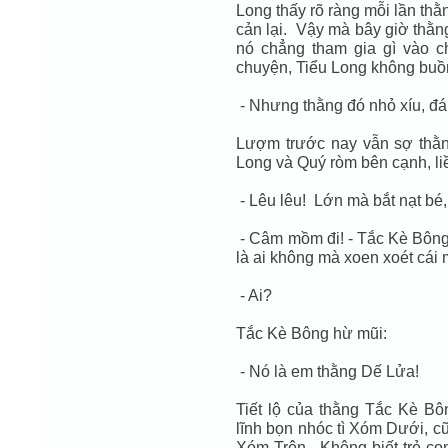
Long thấy rõ ràng mỗi lần thằ
cản lại. Vậy mà bây giờ thằ
nó chẳng tham gia gì vào c
chuyện, Tiểu Long không buồn
- Nhưng thằng đó nhỏ xíu, đá
Lượm trước nay vẫn sợ thằn
Long và Quý ròm bên cạnh, li
- Lêu lêu! Lớn mà bắt nạt bé,
- Câm mồm đi! - Tắc Kè Bông
là ai không mà xoen xoét cái 
- Ai?
Tắc Kè Bông hừ mũi:
- Nó là em thằng Dế Lửa!
Tiết lộ của thằng Tắc Kè Bô
lĩnh bọn nhóc tì Xóm Dưới, c
Xóm Trên. Không biết trẻ con