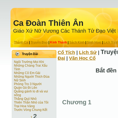
Ca Ðoàn Thiên Ân
Giáo Xứ Nữ Vương Các Thánh Tử Ðạo Việt
Thánh Ca
|
Truyện Ðạo
|
Kinh Thánh
|
Sách Kinh
|
Sinh Hoạt
|
Lịch Trìn
Truyệ
Cổ Tích
|
Lịch Sử
|
Truyện Dài
Ðại
|
Văn Học Cổ
Ngôi Trường Mọi Khi
Những Chàng Trai Xấu
Bắt đền
Tính
Những Cô Em Gái
Những Người Thích Đùa
Nữ Sinh
Phòng Trọ 3 Người
Quán Gò Đi Lên
Quẳng gánh lo đi và vui
sống
Thằng Quỷ Nhỏ
Chương 1
Thiên Thần Nhỏ của Tôi
Trại Hoa Vàng
Trước Vòng Chung Kết
2
1