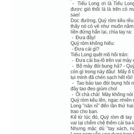
- Tiểu Long ơi là Tiểu Lo
được gió thổi là là trên cỏ 
sao!
Dọc đường, Quý ròm kêu rêu n
thấy nó có vẻ như muốn nằm
liền đứng hẳn lại, chìa tay ra:
- Đưa đây!
Quý ròm không hiểu:
- Đưa cái gì?
Tiểu Long quệt mồ hôi trán:
- Đưa cái ba-lô trên vai mày 
- Bộ mày đói bụng hả? - Quý 
còn gì trong này đâu! Mấy ổ b
tụi mình đã chén sạch hết rồi!
- Tao bảo tao đói bụng hồi n
đây tao đeo giùm cho!
- Ối chà chà! Mày không nói
Quý ròm kêu lên, ngạc nhiên
Long "năn nỉ" đến lần thứ hai
trao cho bạn.
Kể từ lúc đó, Quý ròm đi tay 
vai lại chễm chệ thêm cái ba-
Nhưng mặc dù "tay xách, n