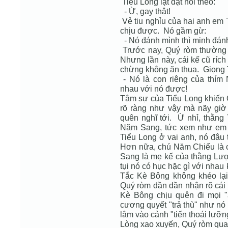
Tiểu Long lật đật nói theo:
- Ừ, gay thật!
Vẻ tiu nghỉu của hai anh em
chịu được. Nó gầm gừ:
- Nó đánh mình thì minh đánh
Trước nay, Quý ròm thường 
Nhưng lần này, cái kế cũ ríc
chừng không ăn thua. Giọng T
- Nó là con riêng của thím
nhau với nó được!
Tâm sự của Tiểu Long khiến Q
rõ ràng như vậy mà nãy giờ
quên nghĩ tới. Ừ nhỉ, thằng
Năm Sang, tức xem như em 
Tiểu Long ở vai anh, nó đâu
Hơn nữa, chú Năm Chiểu là 
Sang là mẹ kế của thằng Lượm
tụi nó có hục hặc gì với nhau
Tắc Kè Bông không khéo lại
Quý ròm dần dần nhận rõ cái
Kè Bông chịu quên đi mọi "
cương quyết "trả thù" như nó
lâm vào cảnh "tiến thoái lưỡn
Lòng xao xuyến, Quý ròm qu