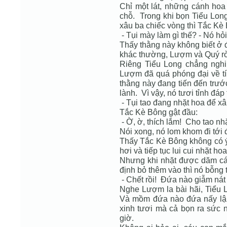
Chỉ một lát, những cánh hoa
chỗ. Trong khi bọn Tiểu Lon
xâu ba chiếc vòng thì Tắc Kè B
- Tụi mày làm gì thế? - Nó hỏi
Thấy thằng này không biết ở đ
khác thường, Lượm và Quý rò
Riêng Tiểu Long chẳng nghi
Lượm đã quá phóng đại về t
thằng này đang tiến đến trướ
lành. Vì vậy, nó tươi tỉnh đáp 
- Tụi tao đang nhặt hoa để xâ
Tắc Kè Bông gật đầu:
- Ờ, ờ, thích lắm! Cho tao nh
Nói xong, nó lom khom đi tới đ
Thấy Tắc Kè Bông không có 
hơi và tiếp tục lui cui nhặt hoa
Nhưng khi nhặt được dăm c
định bỏ thêm vào thì nó bỗng t
- Chết rồi! Đứa nào giẫm nát 
Nghe Lượm la bài hãi, Tiểu L
Và mồm đứa nào đứa nấy lậ
xinh tươi mà cả bọn ra sức n
giờ.