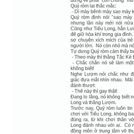
đứng về phía "con chồng" mới
Quý ròm lại thắc mắc:
- Dì mày bênh mày sao mày k
Quý ròm định nói "sao mày 
nhưng lần này mới nói nửa 
Cũng như Tiểu Long, hẳn L
để giữ hòa khí trong gia đìn
sợ chuyện xích mích của trẻ
người lớn. Nó còn nhỏ mà nó
Tự dưng Quý ròm cảm thấy b
- Theo mày thì thằng Tắc Kè B
- Chắc chắn nó sẽ làm một
không biết!
Nghe Lượm nói chắc như đi
giác đưa mắt nhìn nhau. Mãi 
đánh thượt:
- Thế này thì gay thật!
Đang lo lắng, nó không biết nó
Long và thằng Lượm.
Trước nay, Quý ròm luôn ti
chơi với Tiểu Long, không ba
đúng ra, từ khi chơi thân v
Long đánh nhau với ai. Có m
đồng môn ở trung tâm võ thu