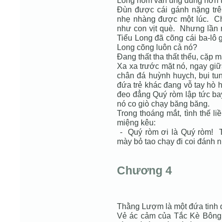
Long nom vẫn ung dung hơn t
Đùn được cái gánh nặng trê
nhẹ nhàng được một lúc. Chỉ 
như con vịt què. Nhưng lần n
Tiểu Long đã cõng cái ba-lô g
Long cõng luôn cả nó?
Đang thất tha thất thểu, cặp m
Xa xa trước mặt nó, ngay giữ
chân đá huỳnh huỵch, bụi t
đứa trẻ khác đang vỗ tay hò 
đeo đẳng Quý ròm lập tức ba
nó co giò chạy băng băng.
Trong thoáng mắt, tình thế l
miệng kêu:
- Quý ròm ơi là Quý ròm! T
mày bỏ tao chạy đi coi đánh 
Chương 4
Thằng Lượm là một đứa tinh 
Vẻ ác cảm của Tắc Kè Bông 