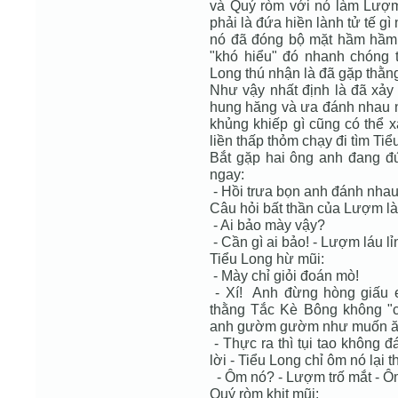
và Quý ròm với nó làm Lượm
phải là đứa hiền lành tử tế 
nó đã đóng bộ mặt hầm hầm 
"khó hiểu" đó nhanh chóng 
Long thú nhận là đã gặp thằn
Như vậy nhất định là đã xảy
hung hăng và ưa đánh nhau n
khủng khiếp gì cũng có thể
liền thấp thỏm chạy đi tìm Ti
Bắt gặp hai ông anh đang 
ngay:
- Hồi trưa bọn anh đánh nha
Câu hỏi bất thần của Lượm làm
- Ai bảo mày vậy?
- Cần gì ai bảo! - Lượm láu lỉ
Tiểu Long hừ mũi:
- Mày chỉ giỏi đoán mò!
- Xí! Anh đừng hòng giấu 
thằng Tắc Kè Bông không "ch
anh gườm gườm như muốn ăn 
- Thực ra thì tụi tao không 
lời - Tiểu Long chỉ ôm nó lại th
- Ôm nó? - Lượm trố mắt - Ôm
Quý ròm khịt mũi: