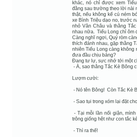
khác, nó chỉ được xem Tiểu
đằng sau trường theo lời nài
thật, nếu không kể cú ném bó
xe Bình Triệu dạo no, trước n
nhỏ Vân Châu và thằng Tắc
nhau nữa. Tiểu Long chỉ ôm đối
Càng nghĩ ngợi, Quý ròm càn
thích đánh nhau, gặp thằng T
nhiên Tiểu Long càng không 
đưa đầu chịu báng?
Đang tư lự, sực nhớ tới một 
- À, sao thằng Tắc Kè Bông c
Lượm cười:
- Nó tên Bông! Còn Tắc Kè Bô
- Sao tụi trong xóm lại đặt ch
- Tại mỗi lần nổi giận, mìn
trông giống hệt như con tắc k
- Thì ra thế!