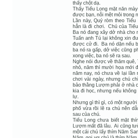
thấy chột dạ.
Thấy Tiểu Long mặt năn mày 
được bạn, nỗi mệt mỏi trong
Lần này, Quý ròm theo Tiểu
hẳn là đi chơi. Chú của Tiể
Ba nó đang xây dở nhà cho 
Tuấn anh Tú lại không xin đ
được cử đi. Ba nó dặn nếu bệ
ba nó ra gấp, dở việc cũng p
xong việc, ba nó sẽ ra sau.
Nghe nói được về thăm quê, T
nhỏ, năm thì mười họa mới 
năm nay, nó chưa về lại lần
chơi vài ngày, nhưng chú ch
bảo thằng Lượm phải ở nhà ch
kia đi học, nhưng nếu không
lự.
Nhưng gì thì gì, có một ngườ
phố vừa rồi lẽ ra chú nên d
sau của chú.
Tiểu Long chưa biết mặt t
Lượm mất đã lâu. Ai cũng tư
một cái chú lấy thím Năm San
Năm, gọi vợ chú là thím Năm.