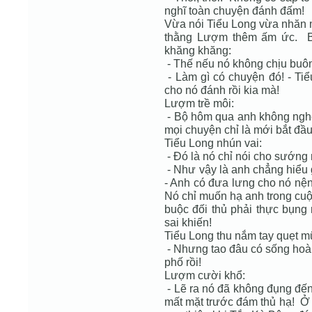
nghĩ toàn chuyện đánh đấm!
Vừa nói Tiểu Long vừa nhăn m
thằng Lượm thêm ấm ức. Bấ
khăng khăng:
- Thế nếu nó không chịu buôn
- Làm gì có chuyện đó! - Ti
cho nó đánh rồi kia mà!
Lượm trề môi:
- Bộ hôm qua anh không ngh
mọi chuyện chỉ là mới bắt đầu 
Tiểu Long nhún vai:
- Đó là nó chỉ nói cho sướng
- Như vậy là anh chẳng hiểu 
- Anh có đưa lưng cho nó nện
Nó chỉ muốn hạ anh trong cuộ
buộc đối thủ phải thực bụng
sai khiến!
Tiểu Long thu nắm tay quẹt mũ
- Nhưng tao đâu có sống hoài 
phố rồi!
Lượm cười khổ:
- Lẽ ra nó đã không đụng đế
mất mặt trước đám thủ hạ! Ở 