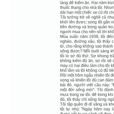
làng để kiếm ăn. Hai năm trướ
thuốc thang cho nhà tôi. Nhưn
dài hạn một chiếc xe cũ rồi c
Tôi tưởng trở về nghề cũ như
khởi lên được; song tôi gần n
trên đường và trong quán trọ.
người mua cho nên số lời khôn
Mùa xuân năm 1938, tôi đến 
nghèo, đường xấu, tôi thấy c
tử, cho rằng không sao thành
sống được? Mỗi buổi sáng khi 
tôi lo sợ đủ thứ: Sợ khong trả
không kiếm đủ ăn, sợ rồi sẽ
may có hai điều làm cho tôi kh
khổ lắm và tôi không có đủ tiề
Rồi một hôm ngẫu nhiên tôi đọ
vọng và khiến tôi đủ can đảm
bài đó, người viết câu này: 
một đời sống mới“. Tôi đánh 
mưa trong xe tôi, để trong khi
đó, tôi thấy chỉ sống từng ng
Tôi tập quên đi dĩ vãng và kh
tôi tự nhủ: ”Ngày hôm nay l
được nỗi lo sợ cảnh cô đơn, h