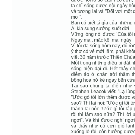
ta chỉ sống được nội ngày hô
và tương lai và ”Đối vơí một 
mơí“.
Bạn có biết tá gỉa của những 
Ai kia sung sướng suốt đời
Vững lòng nói được "Của tôi 
Ngày mai, mặc kệ: mai ngày
Vì tôi đã sống hôm nay, đủ rồi
ý thơ có vẻ mới lắm, phải kh
viết 30 năm trước Thiên Chúa
Một trong những điều bi đát n
sống hiện đại đi. Hết thảy
diễm ảo ở chân trời thăm 
bông hoa nở kề ngay bên cửa
Tại sao chung ta điên như
Stephen Leacok viết: ”Lạ lùng 
”Ước gò tôi lớn thêm được vài
sao? Thì lại noí: ”Ước gì tôi t
thành lại nói: ”Ước gì tôi lập
rồi thì làm sao nữa? Thì lời 
ngơi“. Và khi được nghỉ ngơi 
và thấy như có cơn gió lạn
xuống lỗ rồi, còn hưởng được