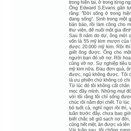
trong hiện tại, ở trong từng ng
Ông Edward S.Evans gần tự
rằng: ”Đời sống ở trong hiện
đang sống“. Sinh trong một g
bán báo, rồi làm công cho mộ
thư viện, để nuôi một gia đì
Sau 8 năm do dự, ông mới quy
vốn là 55 mỹ kim mượn của 
được 20.000 mỹ kim. Rồi thì 
giết ông được. Ông cho một
người bạn đó vỡ nợ. Rồi hoạ 
cũng vỡ nợ. Sự nghiệp tiêu 
mỹ kim nữa. Đau đơn quá, ông
được, ngủ không được. Tôi 
là ưu phiên chứ không có chi k
Từ lúc đó tôi không cất chân
mọc đầy mình. Những mụt đó
với tôi rằng tôi chỉ sống được
chúc rồi nằm đợi chết. Từ lúc 
bỏ tuốt cả, nghỉ ngơi rồi thì,
tuần trước đây, chưa bao giờ
biết chắc sẽ giũ sạch nợ đời, 
cũng hết mệt, ăn được và lên 
Vài tuần sau, tôi chống nạng 