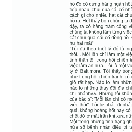
hồ đó có dựng hàng ngàn hột c
tiếp nhau, chui qua cái cổ n
cách gì cho nhiều hạt cát ch
hồ ra. Hết thảy bọn chúng ta 
dậy, ta có hàng trăm công v
chúng ta không làm từng việ
cát chui qua cái cổ đồng hồ k
hư hại mất“.
”Tôi đã theo triết lý đó từ 
thôi... Mỗi lần chỉ làm một v
tinh thần tôi trong hồi chiến
việc làm ăn nữa. Tôi là một v
ty ở Baltimore. Tôi thấy tr
như trong hồi chiến tranh: có 
giờ rất hẹp. Nào lo làm những
nào lo những thay đổi địa c
chi nhánhv.v. Nhưng tôi khô
của bác sĩ: ”Mỗi lần chỉ có m
việc thôi“. Tôi tự nhắc đi nhắ
quả, không hoảng hốt hay có c
chết dở ở mặt trận khi xưa nữ
Một trong những tình trạng g
nửa số bệnh nhân điều trị 