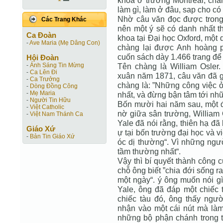
khoa ở trường Montreal, chàng
làm gì, làm ở đâu, sap cho có
Nhờ câu văn đọc được trong
Các Trang Khác
nên một ý sẽ có danh nhất t
Ca Ðoàn
khoa tại Đại học Oxford, một 
-
Ave Maria (Mẹ Dâng Con)
chàng lại được Anh hoàng p
cuốn sách dày 1.466 trang để 
Hội Ðoàn
-
Ánh Sáng Tin Mừng
Tên chàng là William Osle
-
Ca Lên Đi
xuân năm 1871, câu văn đã g
-
Ca Trưởng
chàng là: ”Những công việc ở
-
Dòng Đồng Công
-
Mẹ Maria
nhất, và đừng bận tâm tới nh
-
Người Tin Hữu
Bốn mười hai năm sau, một đ
-
Việt Catholic
nờ giữa sân trường, William 
-
Việt Nam Thánh Ca
Yale đã nói rằng, thiên hạ đ
Giáo Xứ
ự tại bốn trường đại học và vi
-
Bản Tin Giáo Xứ
óc dị thường“. Vì những ngườ
tầm thường nhất“.
Vậy thì bí quyết thành công 
chỗ ông biết ”chia đới sống r
một ngày“. ý ông muốn nói gì
Yale, ông đã đáp một chiếc 
chiếc tàu đó, ông thấy ngườ
nhận vào một cái nút mà làm 
những bộ phận chánh trong 