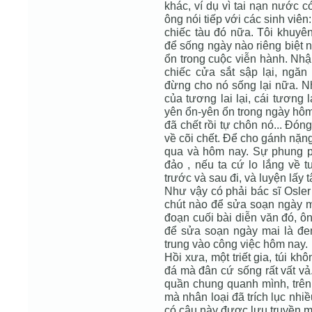
khác, ví dụ vì tai nạn nước 
ông nói tiếp với các sinh viên
chiếc tàu đó nữa. Tôi khuyê
để sống ngày nào riêng biệt 
ổn trong cuộc viễn hành. Nhận
chiếc cửa sắt sập lại, ngăn
đừng cho nó sống lại nữa. Nh
của tương lai lại, cái tương
yên ổn-yên ổn trong ngày hôm
đã chết rồi tự chôn nó... Đó
về cõi chết. Để cho gánh nặn
qua và hôm nay. Sự phung ph
đảo , nếu ta cứ lo lắng về 
trước và sau đi, và luyện lấy 
Như vậy có phải bác sĩ Osle
chút nào để sửa soạn ngày m
đoạn cuối bài diễn văn đó, ô
để sửa soạn ngày mai là đem
trung vào công việc hôm nay.
Hồi xưa, một triết gia, túi kh
đá mà đân cứ sống rất vất v
quần chung quanh mình, trên
mà nhân loại đã trích lục nhiề
có câu này được lưu truyền 