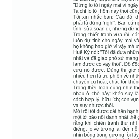
”Đừng lo tới ngày mai vì ngày 
Ta chỉ lo tới hôm nay thôi cũn
Tôi xin nhắc bạn: Câu đó k
phải là đừng ”nghĩ“. Bạn cứ n
tính, sửa soạn đi, nhưng đừng 
Trong chiến tranh vừa rồi, cá
luôn dự tính cho ngày mai 
họ không bao giờ vì vậy mà ư
Huê Kỳ nói: ”Tôi đã đưa những
nhất và đã giao phó sứ mạng ch
làm được có vậy thôi“. Đô đốc 
cứu nó được. Dùng thì giờ củ
nhiều hơn là ưu phiền về nhữn
chuyện cũ hoài, chắc tôi khôn
Trong thời loạn cũng như th
nhau ở chỗ này: khéo suy là
cách hợp lý, hữu ích; còn vụn
và suy nhược thôi.
Mới rồi tôi được cái hân hạnh
một tờ báo nổi danh nhất thế g
rằng khi chiến tranh thứ nh
điếng, lo về tương lai đến n
nhìn bóng trong gương rồi lấy