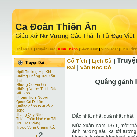
Ca Ðoàn Thiên Ân
Giáo Xứ Nữ Vương Các Thánh Tử Ðạo Việt
Thánh Ca
|
Truyện Ðạo
|
Kinh Thánh
|
Sách Kinh
|
Sinh Hoạt
|
Lịch Trìn
Truyệ
Cổ Tích
|
Lịch Sử
|
Truyện Dài
Ðại
|
Văn Học Cổ
Ngôi Trường Mọi Khi
Những Chàng Trai Xấu
Quẳng gánh l
Tính
Những Cô Em Gái
Những Người Thích Đùa
Nữ Sinh
Phòng Trọ 3 Người
Quán Gò Đi Lên
Quẳng gánh lo đi và vui
sống
Thằng Quỷ Nhỏ
Đắc nhất nhật quá nhất nhật
Thiên Thần Nhỏ của Tôi
Trại Hoa Vàng
Mùa xuân năm 1871, một th
Trước Vòng Chung Kết
ảnh hưởng sâu xa tới tương l
2
1