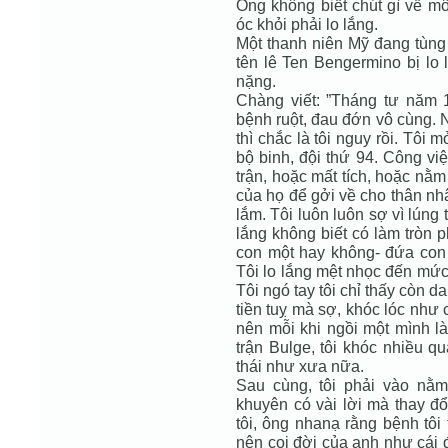
Ông không biết chút gì về m
óc khỏi phải lo lắng.
Một thanh niên Mỹ đang tùng
tên lê Ten Bengermino bị lo 
nặng.
Chàng viết: ”Tháng tư năm 1
bệnh ruột, đau đớn vô cùng. N
thì chắc là tôi nguy rồi. Tôi 
bộ binh, đội thứ 94. Công vi
trận, hoặc mất tích, hoặc nằ
của họ để gởi về cho thân nh
lắm. Tôi luôn luôn sợ vì lúng 
lắng không biết có làm tròn 
con một hay không- đứa con 
Tôi lo lắng mệt nhọc đến mức 
Tôi ngó tay tôi chỉ thấy còn d
tiền tuỵ mà sợ, khóc lóc như
nên mỗi khi ngồi một mình là
trận Bulge, tôi khóc nhiều q
thái như xưa nữa.
Sau cùng, tôi phải vào nằm
khuyên có vài lời mà thay đổ
tôi, ông nhanạ rằng bệnh tôi
nên coi đời của anh như cái 