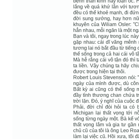
bệnh thần kinh hay loạn óc. 
lắng về quá khứ lẫn với tươ
đều có thể khoẻ mạnh, đi đứ
đời sung sướng, hay hơn nữa
khuyên của Wiliam Osler: ”C
hẳn nhau, mỗi ngăn là một ng
Bạn và tôi, ngay trong lúc này
gặp nhau: cái dĩ vãng mênh m
tương lai nó bắt đầu từ tiếng
thể sống trong cả hai cái vô t
Mà hễ rắng cái vô tận đó thì t
ta liền. Vậy chúng ta hãy chịu
được trong hiện tại thôi.
Robert Louis Stevenson nói: 
ngày của mình được, dù công
Bất kỳ ai cũng có thể sống 
đầy tình thương chan chứa tr
trời lặn. Đó, ý nghĩ của cuộc 
Phải, đời chỉ đòi hỏi ta có
Michigan lại thất vọng tới 
sống từng ngày một. Bà kể vớ
thất vọng lắm và gia tư gần 
chủ cũ của tôi là ông Leo R
làm lại việc cũ. Hồi xưa, tôi