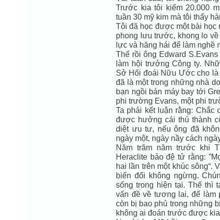
Trước kia tôi kiếm 20.000 
tuần 30 mỹ kim mà tôi thấy hài
Tôi đã học được một bài học m
phong lưu trước, khong lo về 
lực và hăng hái để làm nghề m
Thế rồi ông Edward S.Evans l
làm hội trưởng Công ty. Nh
Sở Hối đoái Nữu Ước cho là c
đã là một trong những nhà d
bạn ngồi bán máy bay tới Gre
phi trường Evans, một phi tr
Ta phải kết luận rằng: Chắc
được hưởng cái thú thành c
diệt ưu tư, nếu ông đã khô
ngày một, ngày nầy cách ngày
Năm trăm năm trước khi Th
Heraclite bảo đệ tử rằng: ”M
hai lần trên một khúc sông“. 
biến đổi không ngừng. Chún
sống trong hiện tại. Thế thì 
vấn đề về tương lai, để làm 
còn bị bao phủ trong những b
không ai đoán trước được kia