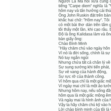
Người La Mã hồi xưa cũng có 
tiếng ”Carpe diem“ nghĩa là 
hôm nay và tấn hưởng cái thú 
Ông John Ruskin đặt trên bàn
khắc hai chữ: ”Hôm nay“. Tôi 
có một bài thơ dán trên tấm
tôi thấy một lần, khi cạo râu.
Độ là ông Kalidasa làm và ông
bàn giấy ông:
Chào Bình Minh
"Hãy chăm chú vào ngày hôn 
Vì nó là đời sống, chính là sự
Nó tuy ngắn ngủi
Nhưng chứa tất cả chân lý về 
Sự sung sướng khi tiến phát,
Sự vẻ vang của hành động,
Sự rực rỡ của thành công.
Vì hôm qua chỉ là một giấc m
Vì ngày mai chỉ là một ảo tưở
Nhưng hôm nay, nếu sống đầy 
hôm qua là một giấc mộng ê
Và ngày mai là hình ảnh của 
Vậy ta hãy chăm chú kỹ vào 
Lời chào bình minh của tôi là 