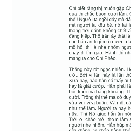
Chỉ biết rằng thị muốn gặp C
qua thì chắc buồn cười lắm. 
thế ! Người ta ngồi đấy mà d
mà người ta kêu bé, nó lại 
thằng trời đánh không chết 
đáng kiếp. Thổ trận ấy thật l
cho hắn ăn tí gì mới được. đ
mồ hôi thì là nhẹ nhõm ngườ
chạy đi tìm gạo. Hành thì nh
mang ra cho Chí Phèo.
Thằng này rất ngạc nhiên. H
ướt. Bởi vì lần này là lần 
Xưa nay, nào hắn có thấy ai 
hay là giật cướp. Hắn phải l
bốc khói mà bâng khuâng. Thị 
cười. Trông thị thế mà có du
vừa vui vừa buồn. Và một cá
như thế lắm. Người ta hay h
nữa. Thị Nở giục hắn ăn nó
Trời ơi cháo mới thơm làm 
người nhẹ nhõm. Hắn húp một
đời không ăn cháo hành khôn