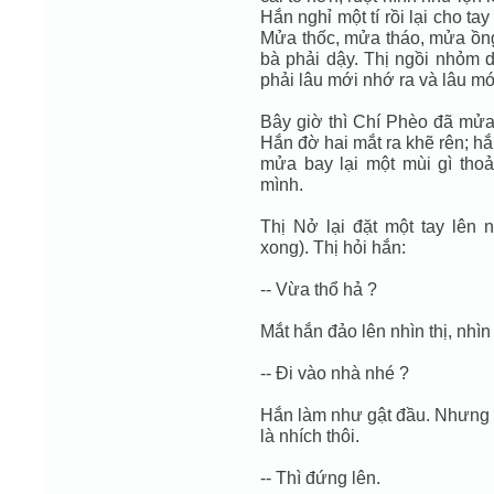
Hắn nghỉ một tí rồi lại cho t
Mửa thốc, mửa tháo, mửa ồng
bà phải dậy. Thị ngồi nhỏm 
phải lâu mới nhớ ra và lâu mớ
Bây giờ thì Chí Phèo đã mửa 
Hắn đờ hai mắt ra khẽ rên; h
mửa bay lại một mùi gì tho
mình.
Thị Nở lại đặt một tay lên 
xong). Thị hỏi hắn:
-- Vừa thổ hả ?
Mắt hắn đảo lên nhìn thị, nhìn 
-- Ði vào nhà nhé ?
Hắn làm như gật đầu. Nhưng c
là nhích thôi.
-- Thì đứng lên.