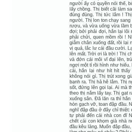
người ấy có quyền nói thế, b
lấy chồng. Thị biết cãi làm s
đùng đùng. Thị tức lắm ! Thị
người. Thị lon ton chạy sang
rượu, và vừa uống vừa lầm b
đợi; bởi phải đợi, hắn lại l
phải chửi, quen mồm rồi ! Nh
giẫm chân xuống đất, rồi lại
vị quá, lắc lư cái đầu cười. Lạ
lên mất. Trời ơi là trời ! Thị
và đớn cái môi vĩ đại lên, tr
ngợi một tí rồi hình như hiể
cái, hắn lại như hít hít th
không nói gì. Thị trút xong gi
bạnh ra. Thị hả hê lắm. Thị 
sốt, đứng lên gọi lại. Ai mà 
theo thị nắm lấy tay. Thị gạt 
xuống sân. Ðã lăn ra thì hắn
hòn gạch vỡ, toan đập đầu. N
nghĩ đập đầu ở đây chỉ thiệt
tự phải đến cái nhà con đĩ 
chết cái con khọm già nhà 
đầu kêu làng. Muốn đập đầu, 