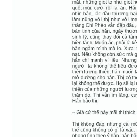
mặt, những giọt to như giọt 
quệt mũi, cười rồi lại ăn. H
nhìn hắn, lắc đầu thương hại
làm nũng với thị như với mẹ
thằng Chí Phèo vẫn đập đầu,
bản tính của hắn, ngày thườn
sinh lý, cũng thay đổi cả t
hiền lành. Muốn ác, phải là 
hắn ngẫm mình mà lo. Xưa n
nạt. Nếu không còn sức mà gi
hắn chỉ mạnh vì liều. Nhưn
người ta không thể liều đư
thèm lương thiện, hắn muốn l
mở đường cho hắn. Thị có thể
lại không thể được. Họ sẽ lại
thiện của những người lương 
thăm dò. Thị vẫn im lặng, cư
Hắn bảo thị:
-- Giá cứ thế này mãi thì thích
Thị không đáp, nhưng cái mũ
thế cũng không có gì là xấu.
phong tình theo ý hắn, hắn bảo