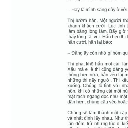
-- Hay là mình sang đây ở với
Thị lườm hắn. Một người thậ
khanh khách cười. Lúc tỉnh t
làm bằng lòng lắm. Bấy giờ
thấy lòng rất vui. Hắn bẹo thị
hắn cười, hắn lại bảo:
-- Ðằng ấy còn nhớ gì hôm q
Thị phát khẽ hắn một cái, là
Xấu mà e lệ thì cũng đáng y
thùng hơn nữa, hắn véo thị mộ
những thị nẩy người. Thị kê
xuống. Chúng tỏ tình với nh
hôn, khi có những cái môi nứ
mặt rạch ngang dọc như mặt 
dân hơn, chúng cấu véo hoặc ph
Chúng sẽ làm thành một cặp 
và nhất định lấy nhau. Như t
lẫn đêm, trừ những lúc đi k