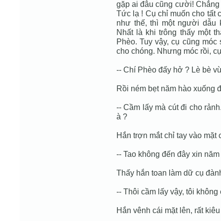
gặp ai đâu cũng cười! Chẳng 
Tức lạ ! Cụ chỉ muốn cho tất c
như thế, thì một người dẫu
Nhất là khi trông thấy một t
Phèo. Tuy vậy, cụ cũng móc 
cho chóng. Nhưng móc rồi, cụ
-- Chí Phèo đấy hở ? Lè bè vừ
Rồi ném bẹt năm hào xuống đấ
-- Cầm lấy mà cút đi cho rản
à ?
Hắn trợn mắt chỉ tay vào mặt 
-- Tao không đến đây xin năm 
Thấy hắn toan làm dữ cụ đành
-- Thôi cầm lấy vậy, tôi không
Hắn vênh cái mặt lên, rất kiêu