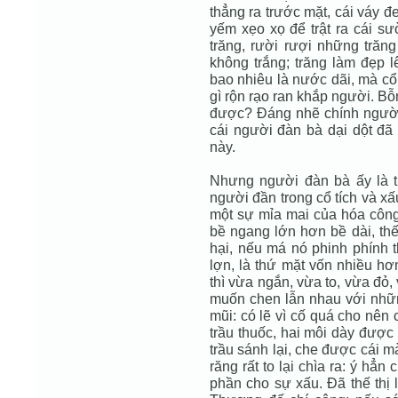
thẳng ra trước mặt, cái váy đe
yếm xẹo xọ để trật ra cái sư
trăng, rười rượi những trăn
không trắng; trăng làm đẹp 
bao nhiêu là nước dãi, mà cổ 
gì rộn rạo ran khắp người. Bỗn
được? Ðáng nhẽ chính người 
cái người đàn bà dại dột đ
này.
Nhưng người đàn bà ấy là 
người đần trong cổ tích và xấ
một sự mỉa mai của hóa công
bề ngang lớn hơn bề dài, thế
hại, nếu má nó phinh phính t
lợn, là thứ mặt vốn nhiều hơ
thì vừa ngắn, vừa to, vừa đỏ
muốn chen lẫn nhau với nhữn
mũi: có lẽ vì cố quá cho nên 
trầu thuốc, hai môi dày được
trầu sánh lại, che được cái m
răng rất to lại chìa ra: ý hẳ
phần cho sự xấu. Ðã thế thị 