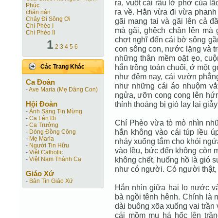
ra, vuốt cái râu lờ phờ của lã
Phúc
ra về. Hắn vừa đi vừa phanh 
chán nản
Chảy Đi Sông Ơi
gãi mang tai và gãi lên cả đ
Chí Phèo I
mà gãi, ghệch chân lên mà g
Chí Phèo II
chợt nghĩ đến cái bờ sông gầ
1
2
3
4
5
6
con sông con, nước lặng và tr
những thân mềm oặt ẹo, cuộ
hắn trồng toàn chuối, ở một 
Các Trang Khác
như đêm nay, cái vườn phẳn
Ca Ðoàn
như những cái áo nhuộm vắt
-
Ave Maria (Mẹ Dâng Con)
ngửa, ưỡn cong cong lên hứng
Hội Ðoàn
thỉnh thoảng bị gió lay lại gi
-
Ánh Sáng Tin Mừng
-
Ca Lên Đi
Chí Phèo vừa tò mò nhìn nh
-
Ca Trưởng
hắn không vào cái túp lều ú
-
Dòng Đồng Công
-
Mẹ Maria
nhảy xuống tắm cho khỏi ngứa
-
Người Tin Hữu
vào lều, bức đến không còn 
-
Việt Catholic
không chết, huống hồ là gió s
-
Việt Nam Thánh Ca
như có người. Có người thật, 
Giáo Xứ
-
Bản Tin Giáo Xứ
Hắn nhìn giữa hai lọ nước v
bà ngồi tênh hênh. Chính là 
dài buông xõa xuống vai trần 
cái mồm mụ há hốc lên trăng