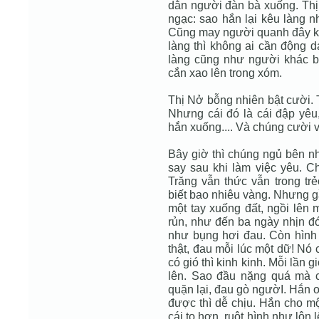
dằn người đàn bà xuống. Thị 
ngạc: sao hắn lại kêu làng n
Cũng may người quanh đây khô
làng thì không ai cần động d
làng cũng như người khác bu
cắn xao lên trong xóm.
Thị Nở bỗng nhiên bật cười. 
Nhưng cái đó là cái đập yêu, 
hắn xuống.... Và chúng cười v
Bây giờ thì chúng ngủ bên nh
say sau khi làm việc yêu. 
Trăng vẫn thức vẫn trong trẻ
biết bao nhiêu vàng. Nhưng 
một tay xuống đất, ngồi lên 
rủn, như đến ba ngày nhịn đó
như bụng hơi đau. Còn hình 
thật, đau mỗi lúc một dữ! Nó 
có gió thì kinh kinh. Mỗi lầ
lên. Sao đầu nặng quá mà c
quặn lại, đau gò ngườI. Hắn 
được thì dễ chịu. Hắn cho m
cái to hơn, ruột hình như lộn