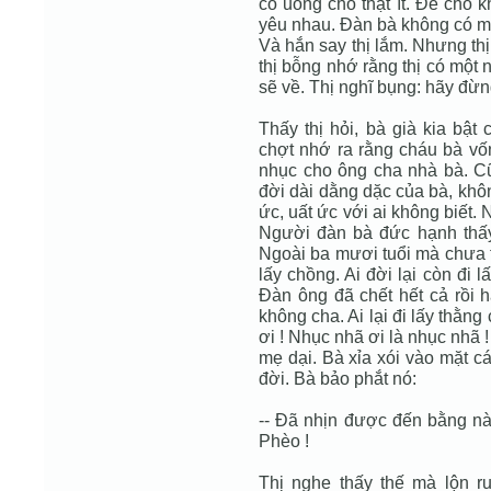
cố uống cho thật ít. Ðể cho k
yêu nhau. Ðàn bà không có m
Và hắn say thị lắm. Nhưng thị
thị bỗng nhớ rằng thị có một
sẽ về. Thị nghĩ bụng: hãy đừng
Thấy thị hỏi, bà già kia bậ
chợt nhớ ra rằng cháu bà vố
nhục cho ông cha nhà bà. Cũn
đời dài dằng dặc của bà, khô
ức, uất ức với ai không biết. 
Người đàn bà đức hạnh thấy
Ngoài ba mươi tuổi mà chưa tró
lấy chồng. Ai đời lại còn đi l
Ðàn ông đã chết hết cả rồi h
không cha. Ai lại đi lấy thằng
ơi ! Nhục nhã ơi là nhục nhã 
mẹ dại. Bà xỉa xói vào mặt c
đời. Bà bảo phắt nó:
-- Ðã nhịn được đến bằng này 
Phèo !
Thị nghe thấy thế mà lộn ru