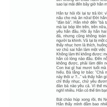
sao lại mãi đến bây giờ hắn 
Hắn tự hỏi rồi lại tự trả lời
nấu cho mà ăn nữa! Ðời hắn
"đàn bà". Hắn nhớ đến "bà ta
mà lại bóp lên trên, trên nữ
yêu hắn đâu. Hồi ấy hắn hai
đá, nhưng cũng không toàn l
người ta khinh. Vả lại bị mộ
thấy nhục hơn là thích, huống 
vợ chủ sai hắn làm một việc
Không làm thì không được: mọ
hắn có lòng nào đâu. Ðến nỗ
không được, phải làm đến nơ
Con trai gì hai mươi tuổi m
hiểu. Bà lẳng lơ bảo: "Chả 
này thôi ư ?..." và thấy hắn
chỉ thấy nhục, chứ yêu đươ
đàn bà nào yêu cả. Vì thế m
nghĩ nhiều. Hắn có thể tìm bạn
Bát cháo húp xong rồi, thị 
Hắn thấy mình đẫm bao nhiêu