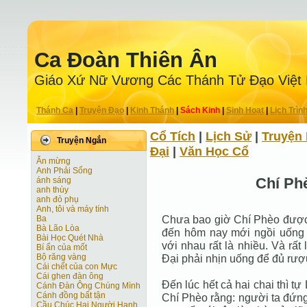
Ca Ðoàn Thiên Ân
Giáo Xứ Nữ Vương Các Thánh Tử Ðạo Việt
Thánh Ca
|
Truyện Ðạo
|
Kinh Thánh
|
Sách Kinh
|
Sinh Hoạt
|
Lịch Trìn
Cổ Tích
|
Lịch Sử
|
Truyện 
Truyện Ngắn
Ðại
|
Văn Học Cổ
Ăn mừng
Anh Phải Sống
Chí Phè
ánh sáng
anh thùy
anh đỏ phụ
Anh, tôi và máy tính
Chưa bao giờ Chí Phèo được t
Ba
Bà Lão Lòa
đến hôm nay mới ngồi uống 
Bài Học Quét Nhà
với nhau rất là nhiều. Và rấ
Bí ẩn của mốt
Bộ răng vàng
Ðại phải nhịn uống để đủ rư
Cái chết của con Mực
Cái ghen đàn ông
Ðến lúc hết cả hai chai thì t
Cánh Ðàn Ông Chúng Mình
Cánh đồng bất tận
Chí Phèo rằng: người ta đứng
Cầu Chúc Hai Người Hạnh