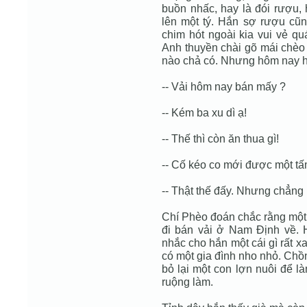
buồn nhấc, hay là đói rượu, 
lên một tý. Hắn sợ rượu c
chim hót ngoài kia vui vẻ qu
Anh thuyền chài gõ mái chèo
nào chả có. Nhưng hôm nay hắ
-- Vải hôm nay bán mấy ?
-- Kém ba xu dì ạ!
-- Thế thì còn ăn thua gì!
-- Cố kéo co mới được một t
-- Thật thế đấy. Nhưng chẳng l
Chí Phèo đoán chắc rằng một
đi bán vải ở Nam Ðịnh về. 
nhắc cho hắn một cái gì rất x
có một gia đình nho nhỏ. Chồ
bỏ lại một con lợn nuôi để l
ruộng làm.