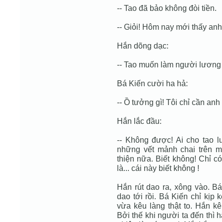
-- Tao đã bảo không đòi tiền.
-- Giỏi! Hôm nay mới thấy anh
Hắn dõng dạc:
-- Tao muốn làm người lương 
Bá Kiến cười ha hả:
-- Ồ tưởng gì! Tôi chỉ cần anh
Hắn lắc đầu:
-- Không được! Ai cho tao 
những vết mảnh chai trên m
thiện nữa. Biết không! Chỉ có
là... cái này biết không !
Hắn rút dao ra, xông vào. B
dao tới rồi. Bá Kiến chỉ kịp
vừa kêu làng thật to. Hắn kê
Bởi thế khi người ta đến thì