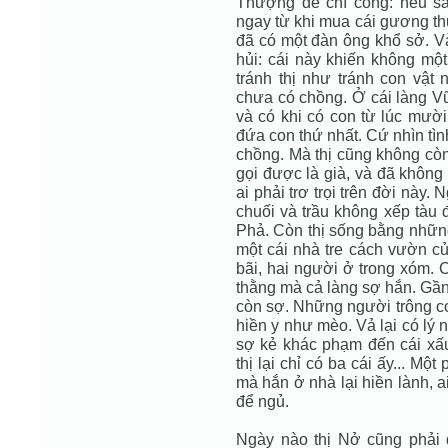
Thượng đế chí công: nếu sá
ngay từ khi mua cái gương thứ 
đã có một đàn ông khổ sở. Và
hủi: cái này khiến không một
tránh thị như tránh con vật 
chưa có chồng. Ở cái làng Vũ
và có khi có con từ lúc mườ
đứa con thứ nhất. Cứ nhìn tình
chồng. Mà thị cũng không còn 
gọi được là già, và đã không 
ai phải trơ trọi trên đời này
chuối và trầu không xếp tàu 
Phả. Còn thị sống bằng những
một cái nhà tre cách vườn c
bãi, hai người ở trong xóm. 
thằng mà cả làng sợ hắn. Gần 
còn sợ. Những người trông c
hiền y như mèo. Vả lại có lý 
sợ kẻ khác phạm đến cái xấu
thị lại chỉ có ba cái ấy... Mộ
mà hắn ở nhà lại hiền lành, a
để ngủ.
Ngày nào thị Nở cũng phải 