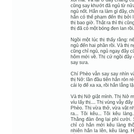
cũng say khướt đã ngủ từ nửa
ngủ nốt. Hắn ra làm gì đây, c
hắn có thể phạm đến thị bởi l
thị bao giờ. Thật ra thì thị c
thị đã có một bóng đen lan rồi
Ngồi một lúc thị thấy rằng: 
ngủ đến hai phần rồi. Và thị n
cũng chỉ ngủ, ngủ ngay đây cũ
hôm mới về. Thị cứ ngồi đây 
say sưa.
Chí Phèo vẫn say say nhìn và
thị Nở: lần đầu tiên hắn rón r
cái lọ để xa xa, rồi hắn lẳng l
Và thị Nở giật mình. Thị Nở m
víu lấy thị.... Thị vùng vẫy đẩy
Phèo. Thị vừa thở, vừa vật n
ra... Tôi kêu... Tôi kêu làn
Thằng đàn ông lại phì cười. 
chỉ có hắn mới kêu làng thô
nhiên hắn la lên, kêu làng.