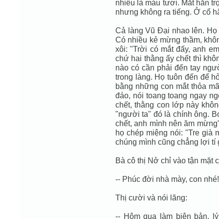
nhiêu là máu tươi. Mắt hắn 
nhưng không ra tiếng. Ở cổ h
Cả làng Vũ Ðại nhao lên. Họ 
Có nhiều kẻ mừng thầm, khôn
xôi: "Trời có mắt đấy, anh e
chứ hai thằng ấy chết thì khôn
nào có cần phải đến tay ngư
trong làng. Họ tuôn đến để h
bằng những con mắt thỏa mãn
đáo, nói toang toang ngay ng
chết, thằng con lớp này khôn
"người ta" đó là chính ông. 
chết, anh mình nên ăm mừng".
họ chép miệng nói: "Tre già 
chúng mình cũng chẳng lợi tí g
Bà cô thị Nở chỉ vào tận mặt
-- Phúc đời nhà mày, con nhé
Thị cười và nói lãng:
-- Hôm qua làm biên bản, l