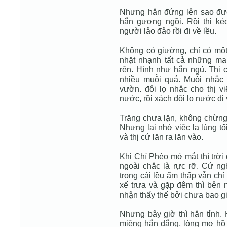
Nhưng hắn đứng lên sao đượ
hắn gượng ngồi. Rồi thị ké
người lảo đảo rồi đi về lều.
Không có giường, chỉ có một 
nhặt nhạnh tất cả những ma
rên. Hình như hắn ngủ. Thị 
nhiều muỗi quá. Muỗi nhắc 
vườn. đôi lọ nhắc cho thị vi
nước, rồi xách đôi lọ nước đi
Trăng chưa lặn, không chừng 
Nhưng lại nhớ việc lạ lùng tố
và thị cứ lăn ra lăn vào.
Khi Chí Phèo mở mắt thì trời 
ngoài chắc là rực rỡ. Cứ ngh
trong cái lều ẩm thấp vẫn chỉ
xế trưa và gặp đêm thì bên
nhận thấy thế bởi chưa bao gi
Nhưng bây giờ thì hắn tỉnh.
miệng hắn đắng, lòng mơ hồ 