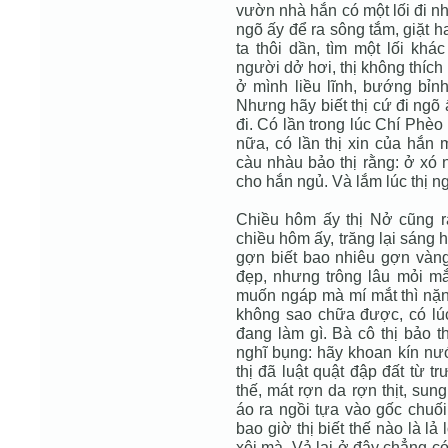
vườn nhà hắn có một lối đi nh
ngõ ấy để ra sông tắm, giặt 
ta thôi dần, tìm một lối khác
người dở hơi, thị không thích
ở mình liều lĩnh, bướng bỉnh
Nhưng hãy biết thị cứ đi ngõ
đi. Có lần trong lúc Chí Phèo 
nữa, có lần thị xin của hắn 
càu nhàu bảo thị rằng: ở xó n
cho hắn ngủ. Và lắm lúc thị n
Chiều hôm ấy thị Nở cũng 
chiều hôm ấy, trăng lại sáng 
gợn biết bao nhiêu gợn vàng
đẹp, nhưng trông lâu mỏi mắt
muốn ngáp mà mí mắt thì nặng 
không sao chữa được, có lú
đang làm gì. Bà cô thị bảo t
nghĩ bụng: hãy khoan kín nướ
thị đã luật quật đập đất từ 
thế, mát rợn da rợn thịt, su
áo ra ngồi tựa vào gốc chuố
bao giờ thị biết thế nào là l
xôi mà. Vả lại ở đây chẳng có