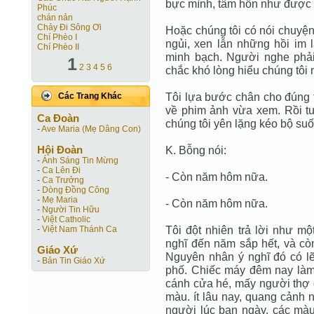
bực mình, tâm hồn như được t
Phúc
chán nản
Chảy Đi Sông Ơi
Hoặc chúng tôi có nói chuyện
Chí Phèo I
ngủi, xen lẫn những hồi im l
Chí Phèo II
minh bạch. Người nghe phải
1
2
3
4
5
6
chắc khó lòng hiểu chúng tôi 
Tôi lựa bước chân cho đúng t
Các Trang Khác
về phim ảnh vừa xem. Rồi t
Ca Ðoàn
chúng tôi yên lặng kéo bộ suố
-
Ave Maria (Mẹ Dâng Con)
Hội Ðoàn
K. Bỗng nói:
-
Ánh Sáng Tin Mừng
-
Ca Lên Đi
- Còn năm hôm nữa.
-
Ca Trưởng
-
Dòng Đồng Công
-
Mẹ Maria
- Còn năm hôm nữa.
-
Người Tin Hữu
-
Việt Catholic
Tôi đột nhiên trả lời như mộ
-
Việt Nam Thánh Ca
nghĩ đến năm sắp hết, và cò
Giáo Xứ
Nguyên nhân ý nghĩ đó có l
-
Bản Tin Giáo Xứ
phố. Chiếc máy đêm nay làm 
cánh cửa hé, mấy người thợ 
màu. ít lâu nay, quang cảnh 
người lúc ban ngày, các màu 