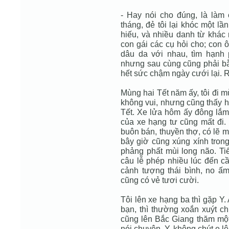
- Hay nói cho đúng, là làm 
tháng, đẻ tôi lại khóc một lần
hiếu, và nhiều danh từ khác 
con gái các cụ hỏi cho; con 
dâu da với nhau, tìm hạnh 
nhưng sau cùng cũng phải bằ
hết sức chậm ngày cưới lại. R
Mùng hai Tết năm ấy, tôi đi m
không vui, nhưng cũng thấy h
Tết. Xe lửa hôm ấy đông lắm
của xe hạng tư cũng mất đi
buôn bán, thuyền thợ, có lẽ mấ
bây giờ cũng xúng xính trong
phảng phất mùi long não. Tiế
câu lễ phép nhiều lúc đến c
cảnh tượng thái bình, no ấ
cũng có vẻ tươi cười.
Tôi lên xe hạng ba thì gặp Y.
bạn, thì thường xoắn xuýt ch
cũng lên Bắc Giang thăm một 
nói chuyện. Y. không chút e lệ