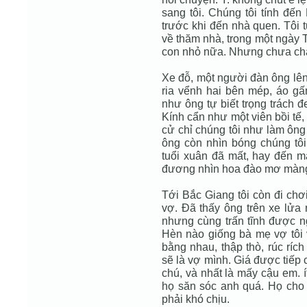
sang tôi. Chúng tôi tính đế
trước khi đến nhà quen. Tôi 
về thăm nhà, trong một ngày 
con nhỏ nữa. Nhưng chưa chắc
Xe đỗ, một người đàn ông lên,
ria vểnh hai bên mép, áo gấ
như ông tự biết trọng trách 
Kính cẩn như một viên bồi tế, 
cử chỉ chúng tôi như làm ông
ông còn nhìn bóng chúng tôi
tuổi xuân đã mất, hay đến m
đương nhìn hoa đào mơ màng
Tới Bắc Giang tôi còn đi chơ
vợ. Đã thấy ông trên xe lửa 
nhưng cùng trấn tĩnh được ng
Hèn nào giống bà mẹ vợ tôi 
bằng nhau, thập thò, rúc ríc
sẽ là vợ mình. Giá được tiếp 
chú, và nhất là mấy cậu em. 
họ săn sóc anh quá. Họ cho l
phải khó chịu.