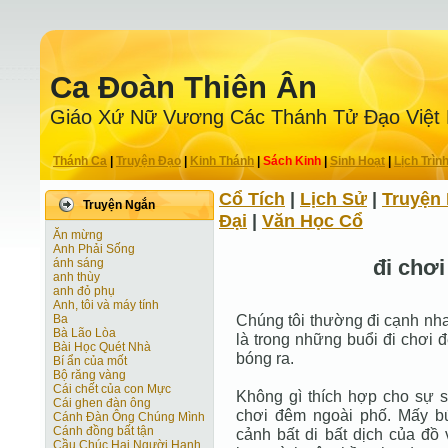
Ca Ðoàn Thiên Ân
Giáo Xứ Nữ Vương Các Thánh Tử Ðạo Việt
Thánh Ca
|
Truyện Ðạo
|
Kinh Thánh
|
Sách Kinh
|
Sinh Hoạt
|
Lịch Trìn
Cổ Tích
|
Lịch Sử
|
Truyện 
Truyện Ngắn
Ðại
|
Văn Học Cổ
Ăn mừng
Anh Phải Sống
đi chơi
ánh sáng
anh thùy
anh đỏ phụ
Anh, tôi và máy tính
Chúng tôi thường đi cạnh nha
Ba
Bà Lão Lòa
là trong những buổi đi chơi
Bài Học Quét Nhà
bóng ra.
Bí ẩn của mốt
Bộ răng vàng
Cái chết của con Mực
Không gì thích hợp cho sự 
Cái ghen đàn ông
chơi đêm ngoài phố. Mấy b
Cánh Ðàn Ông Chúng Mình
Cánh đồng bất tận
cảnh bất di bất dịch của đồ
Cầu Chúc Hai Người Hạnh