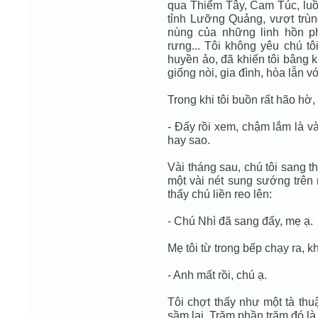
qua Thiểm Tây, Cam Túc, luồ
tỉnh Lưỡng Quảng, vượt trùn
nùng của những linh hồn ph
rưng... Tôi không yêu chú tôi
huyền ảo, đã khiến tôi bâng k
giống nòi, gia đình, hòa lẫn v
Trong khi tôi buồn rất hão hờ,
- Đấy rồi xem, chậm lắm là v
hay sao.
Vài tháng sau, chú tôi sang th
một vài nét sung sướng trên 
thấy chú liền reo lên:
- Chú Nhì đã sang đấy, mẹ ạ.
Mẹ tôi từ trong bếp chạy ra, k
- Anh mất rồi, chú ạ.
Tôi chợt thấy như một tà thu
sầm lại. Trăm phần trăm đó l