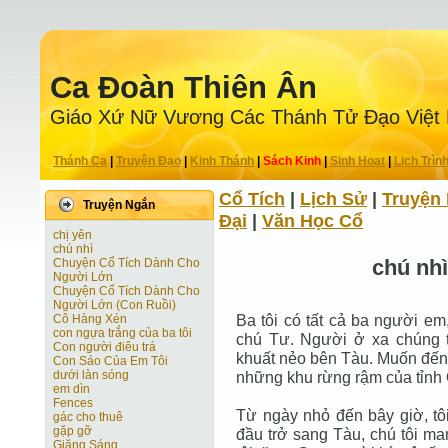
Ca Ðoàn Thiên Ân
Giáo Xứ Nữ Vương Các Thánh Tử Ðạo Việt
Thánh Ca
|
Truyện Ðạo
|
Kinh Thánh
|
Sách Kinh
|
Sinh Hoạt
|
Lịch Trìn
Cổ Tích
|
Lịch Sử
|
Truyện 
Truyện Ngắn
Ðại
|
Văn Học Cổ
chị yên
chú nhì
chú nhì
Chuyện Cổ Tích Dành Cho
Người Lớn
Chuyện Cổ Tích Dành Cho
Người Lớn (Con Ruồi)
Ba tôi có tất cả ba người em
Cô Hàng Xén
con ngựa trắng của ba tôi
chú Tư. Người ở xa chúng t
Con người điêu trá
khuất nẻo bên Tàu. Muốn đến 
Con Sáo Của Em Tôi
dưới làn sóng
những khu rừng rậm của tỉn
em dìn
Fences
Từ ngày nhỏ đến bây giờ, tôi
gác cho thuê
gặp gỡ
đầu trở sang Tàu, chú tôi man
Giăng Sáng