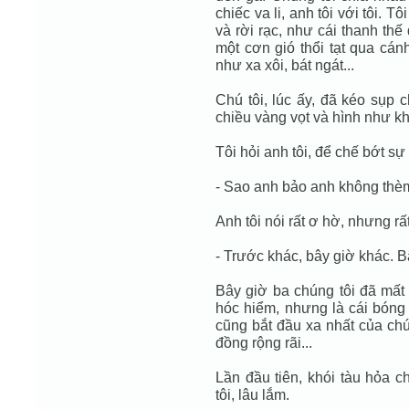
chiếc va li, anh tôi với tôi. T
và rời rạc, như cái thanh thế
một cơn gió thổi tạt qua cán
như xa xôi, bát ngát...
Chú tôi, lúc ấy, đã kéo sụp
chiều vàng vọt và hình như khe
Tôi hỏi anh tôi, để chế bớt s
- Sao anh bảo anh không thèm
Anh tôi nói rất ơ hờ, nhưng rất
- Trước khác, bây giờ khác. B
Bây giờ ba chúng tôi đã mất 
hóc hiểm, nhưng là cái bóng 
cũng bắt đầu xa nhất của chú
đồng rộng rãi...
Lần đầu tiên, khói tàu hỏa c
tôi, lâu lắm.