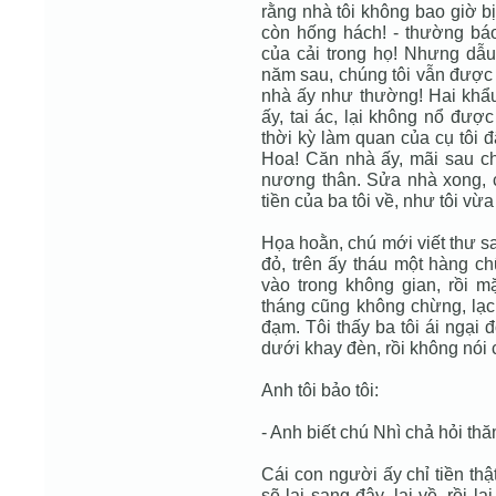
rằng nhà tôi không bao giờ bị 
còn hống hách! - thường bá
của cải trong họ! Nhưng dẫu 
năm sau, chúng tôi vẫn được
nhà ấy như thường! Hai khẩu
ấy, tai ác, lại không nổ đượ
thời kỳ làm quan của cụ tôi đ
Hoa! Căn nhà ấy, mãi sau ch
nương thân. Sửa nhà xong, c
tiền của ba tôi về, như tôi vừa 
Họa hoằn, chú mới viết thư s
đỏ, trên ấy tháu một hàng ch
vào trong không gian, rồi m
tháng cũng không chừng, lạc 
đạm. Tôi thấy ba tôi ái ngại
dưới khay đèn, rồi không nói c
Anh tôi bảo tôi:
- Anh biết chú Nhì chả hỏi thă
Cái con người ấy chỉ tiền thật
sẽ lại sang đây, lại về, rồi l