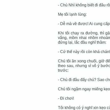
- Chú Nhì không biết đi đâu r
Mẹ tôi lạnh lùng:
- Dễ mà về được! Ai cung cấp
Khi tôi chạy ra đường, thì g
vắng, mồm nhai nhồm nhoàm,
đứng lại, lắc đầu nghĩ thầm:
- Cứ thế này rồi còn khá chán
Chú tôi ăn xong chuối, giở đến
theo sau, nhưng vì vô ý bước
trước:
- Chú đi đâu đấy chú? Sao ch
Chú tôi ngậm ngay miếng kẹo lạ
- Đi chơi!
Tôi không có ý nghĩ xin kẹo củ