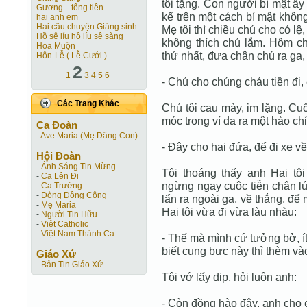
tôi tặng. Con người bí mật ấy 
Gương... tống tiền
kể trên một cách bí mật không
hai anh em
Hai câu chuyện Giáng sinh
Mẹ tôi thì chiều chú cho có lệ,
Hồ sê líu hồ líu sê sàng
không thích chú lắm. Hôm chú
Hoa Muộn
thứ nhất, đưa chân chú ra ga, 
Hôn-Lễ ( Lễ Cưới )
2
1
3
4
5
6
- Chú cho chúng cháu tiền đi,
Các Trang Khác
Chú tôi cau mày, im lặng. Cu
móc trong ví da ra một hào chỉ
Ca Ðoàn
-
Ave Maria (Mẹ Dâng Con)
- Đây cho hai đứa, để đi xe về
Hội Ðoàn
-
Ánh Sáng Tin Mừng
Tôi thoáng thấy anh Hai tôi
-
Ca Lên Đi
ngừng ngay cuộc tiễn chân lú
-
Ca Trưởng
-
Dòng Đồng Công
lẩn ra ngoài ga, về thẳng, để
-
Mẹ Maria
Hai tôi vừa đi vừa làu nhàu:
-
Người Tin Hữu
-
Việt Catholic
-
Việt Nam Thánh Ca
- Thế mà mình cứ tưởng bở, 
biết cung bực này thì thèm và
Giáo Xứ
-
Bản Tin Giáo Xứ
Tôi vớ lấy dịp, hỏi luôn anh:
- Còn đồng hào đây, anh cho