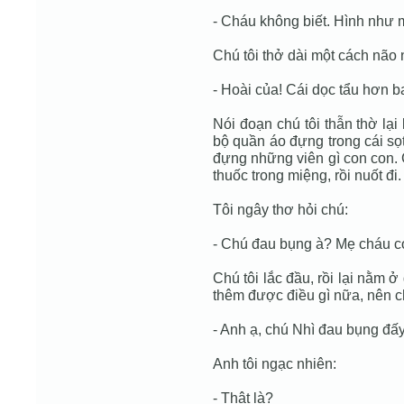
- Cháu không biết. Hình như m
Chú tôi thở dài một cách não 
- Hoài của! Cái dọc tẩu hơn 
Nói đoạn chú tôi thẫn thờ lại
bộ quần áo đựng trong cái sọt 
đựng những viên gì con con. C
thuốc trong miệng, rồi nuốt đi.
Tôi ngây thơ hỏi chú:
- Chú đau bụng à? Mẹ cháu có
Chú tôi lắc đầu, rồi lại nằm 
thêm được điều gì nữa, nên ch
- Anh ạ, chú Nhì đau bụng đấy
Anh tôi ngạc nhiên:
- Thật là?