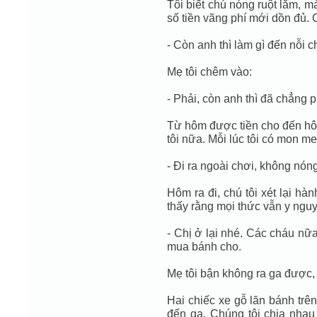
Tôi biết chú nóng ruột lắm, m
số tiền vãng phí mới dồn đủ. Ch
- Còn anh thì làm gì đến nỗi c
Mẹ tôi chêm vào:
- Phải, còn anh thì đã chẳng p
Từ hôm được tiền cho đến hôm
tôi nữa. Mỗi lúc tôi có mon me
- Đi ra ngoài chơi, không nóng
Hôm ra đi, chú tôi xét lại hàn
thấy rằng mọi thức vẫn y nguyê
- Chị ở lại nhé. Các cháu nữ
mua bánh cho.
Mẹ tôi bận không ra ga được, n
Hai chiếc xe gỗ lăn bánh trê
đến ga. Chúng tôi chia nhau 