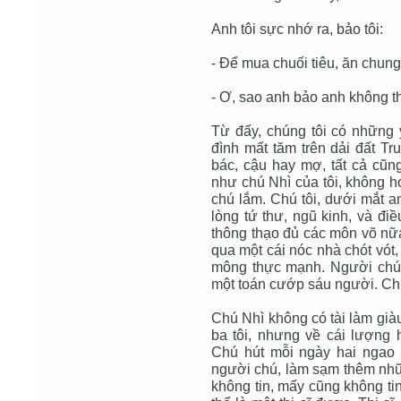
Anh tôi sực nhớ ra, bảo tôi:
- Để mua chuối tiêu, ăn chung
- Ơ, sao anh bảo anh không 
Từ đấy, chúng tôi có những ý
đình mất tăm trên dải đất Tr
bác, cậu hay mợ, tất cả cũn
như chú Nhì của tôi, không h
chú lắm. Chú tôi, dưới mắt an
lòng tứ thư, ngũ kinh, và điề
thông thạo đủ các môn võ nữa.
qua một cái nóc nhà chót vót, 
mông thực mạnh. Người chú 
một toán cướp sáu người. Chú
Chú Nhì không có tài làm già
ba tôi, nhưng về cái lượng 
Chú hút mỗi ngày hai ngao 
người chú, làm sạm thêm nh
không tin, mấy cũng không ti