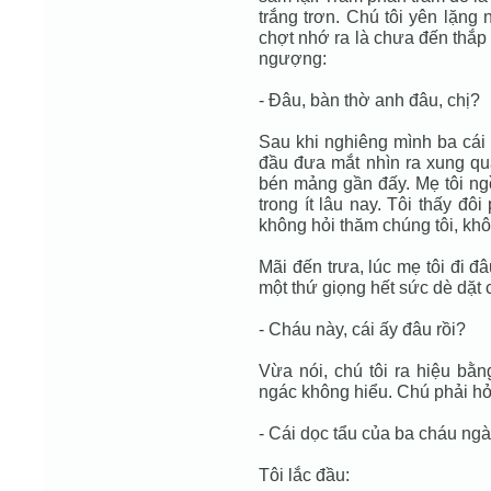
trắng trơn. Chú tôi yên lặng 
chợt nhớ ra là chưa đến thắp 
ngượng:
- Đâu, bàn thờ anh đâu, chị?
Sau khi nghiêng mình ba cái t
đầu đưa mắt nhìn ra xung qua
bén mảng gần đấy. Mẹ tôi ngồ
trong ít lâu nay. Tôi thấy đô
không hỏi thăm chúng tôi, khô
Mãi đến trưa, lúc mẹ tôi đi đâ
một thứ giọng hết sức dè dặt 
- Cháu này, cái ấy đâu rồi?
Vừa nói, chú tôi ra hiệu bằ
ngác không hiểu. Chú phải hỏi
- Cái dọc tẩu của ba cháu ng
Tôi lắc đầu: