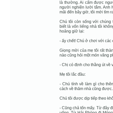
là thường. Ai cấm được ngườ
người nghiện lười tắm. Anh Hai
mãi đến bây giờ, tôi mới tìm r
Chú tôi còn sống với chúng 
biết là vốn liếng nhà tôi khôn
hoảng giữ lại:
- ấy chết! Chú ở chơi với các 
Giọng mời của mẹ tôi rất thàn
nào cũng hỏi một món vãng ph
- Chị có định cho thằng út về 
Mẹ tôi lắc đầu:
- Chú tính về làm gì cho thê
cách về thăm nhà cũng được.
Chú tôi được dịp tiếp theo kh
- Cũng chả tốn mấy. Từ đây đ
uống. Từ Hải Phòng đi Móng 