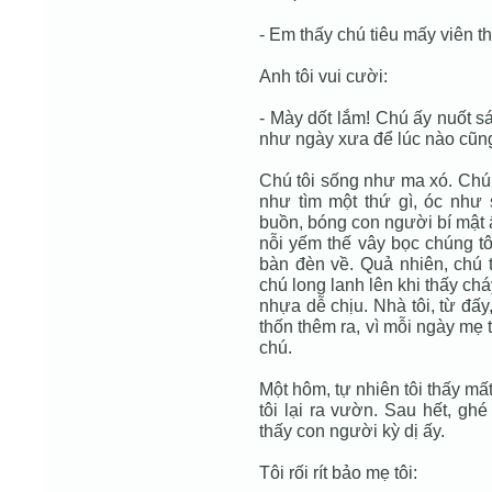
- Em thấy chú tiêu mấy viên t
Anh tôi vui cười:
- Mày dốt lắm! Chú ấy nuốt sá
như ngày xưa để lúc nào cũng
Chú tôi sống như ma xó. Chú 
như tìm một thứ gì, óc như 
buồn, bóng con người bí mật ấ
nỗi yếm thế vây bọc chúng tô
bàn đèn về. Quả nhiên, chú t
chú long lanh lên khi thấy ch
nhựa dễ chịu. Nhà tôi, từ đấy,
thốn thêm ra, vì mỗi ngày mẹ 
chú.
Một hôm, tự nhiên tôi thấy mất
tôi lại ra vườn. Sau hết, gh
thấy con người kỳ dị ấy.
Tôi rối rít bảo mẹ tôi: