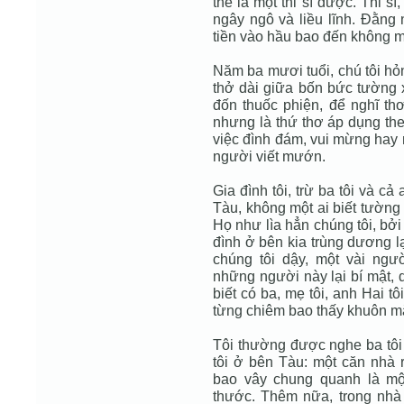
thể là một thi sĩ được. Thi s
ngây ngô và liều lĩnh. Đằng nà
tiền vào hầu bao đến không mộ
Năm ba mươi tuổi, chú tôi hỏ
thở dài giữa bốn bức tường 
đốn thuốc phiện, để nghĩ th
nhưng là thứ thơ áp dụng the
việc đình đám, vui mừng hay m
người viết mướn.
Gia đình tôi, trừ ba tôi và c
Tàu, không một ai biết tường 
Họ như lìa hẳn chúng tôi, bởi 
đình ở bên kia trùng dương lạ
chúng tôi dậy, một vài ngư
những người này lại bí mật, 
biết có ba, mẹ tôi, anh Hai t
từng chiêm bao thấy khuôn mặ
Tôi thường được nghe ba tôi t
tôi ở bên Tàu: một căn nhà
bao vây chung quanh là mộ
thước. Thêm nữa, trong nhà t